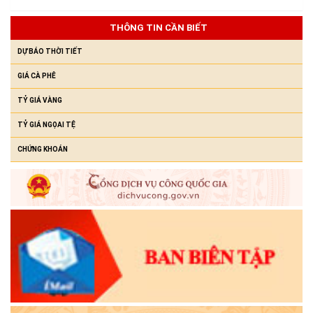
Chunh Hra
THÔNG TIN CẦN BIẾT
(23/07/2026)
DỰ BÁO THỜI TIẾT
GIÁ CÀ PHÊ
TỶ GIÁ VÀNG
TỶ GIÁ NGỌAI TỆ
CHỨNG KHOÁN