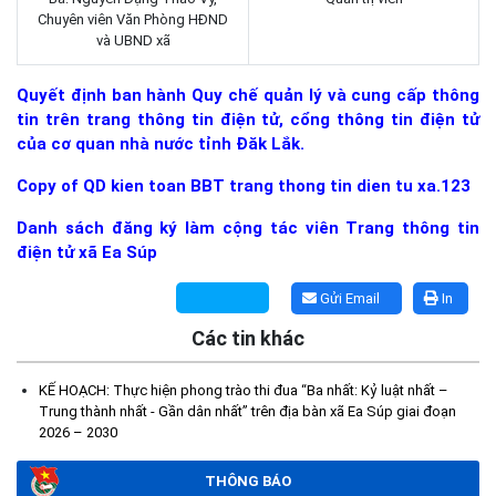
Chuyên viên Văn Phòng HĐND
và UBND xã
Quyết định ban hành Quy chế quản lý và cung cấp thông
tin trên trang thông tin điện tử, cổng thông tin điện tử
của cơ quan nhà nước tỉnh Đăk Lắk.
Copy of QD kien toan BBT trang thong tin dien tu xa.123
Kế hoạch Tổ chức lấy mẫu hài cốt liệt sĩ đối với các mộ chưa
xác định được thông tin trong nghĩa trang liệt sĩ trên địa bàn xã
Danh sách đăng ký làm cộng tác viên Trang thông tin
Ea Súp để giám định AND
điện tử xã Ea Súp
(06/08/2026)
Gửi Email
In
Thông báo nghiêm cấm sử dụng đất với khu vực Quy hoạch
Các tin khác
cấp đất sản xuất cho các hộ nghèo, cận nghèo thiếu đất sản
xuất trên địa bàn xã.
KẾ HOẠCH: Thực hiện phong trào thi đua “Ba nhất: Kỷ luật nhất –
(06/08/2026)
Trung thành nhất - Gần dân nhất” trên địa bàn xã Ea Súp giai đoạn
2026 – 2030
THÔNG BÁO: Cảnh báo thủ đoạn lừa đảo thông qua công tác
đo đạc, lập bản đồ địa chính, lập hồ sơ địa chính và hoàn thành
THÔNG BÁO