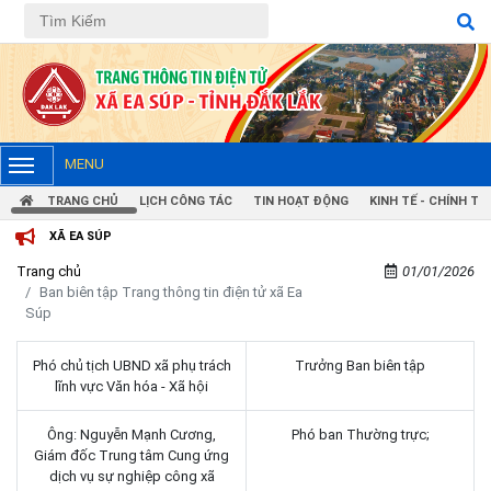
MENU
TRANG CHỦ
LỊCH CÔNG TÁC
TIN HOẠT ĐỘNG
KINH TẾ - CHÍNH TRỊ
Ã EA SÚP
Trang chủ
01/01/2026
Ban biên tập Trang thông tin điện tử xã Ea
Súp
Phó chủ tịch UBND xã phụ trách
Trưởng Ban biên tập
lĩnh vực Văn hóa - Xã hội
Ông: Nguyễn Mạnh Cương,
Phó ban Thường trực;
Giám đốc Trung tâm Cung ứng
dịch vụ sự nghiệp công xã