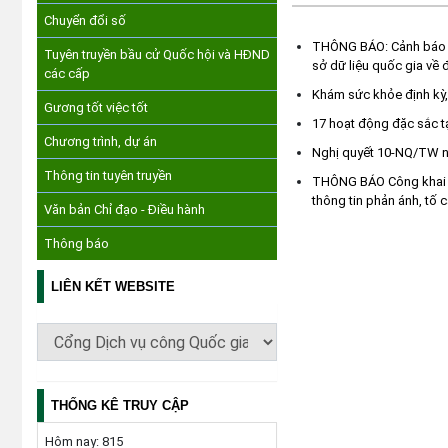
Chuyển đổi số
THÔNG BÁO: Cảnh báo th
Tuyên truyền bầu cử Quốc hội và HĐND
sở dữ liệu quốc gia về đ
các cấp
Khám sức khỏe định kỳ,
Gương tốt việc tốt
17 hoạt động đặc sắc t
Chương trình, dự án
Nghị quyết 10-NQ/TW ngà
Thông tin tuyên truyền
THÔNG BÁO Công khai số
thông tin phản ánh, tố 
Văn bản Chỉ đạo - Điều hành
Thông báo
LIÊN KẾT WEBSITE
THỐNG KÊ TRUY CẬP
Hôm nay:
815