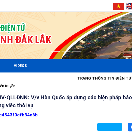
VIDEOS
TRANG THÔNG TIN ĐIỆN TỬ XÃ EA
ên truyền
NV-QLLĐNN: V/v Hàn Quốc áp dụng các biện pháp bảo
g viêc thời vụ
c4543f0cfb34a6b