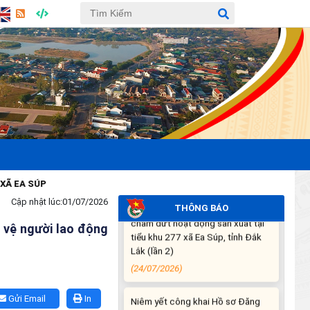
Chấp hành Trung ương Đảng
khóa XIV
(28/07/2026)
THÔNG BÁO DỰ KIẾN LỊCH CÔNG
TÁC CỦA THƯỜNG TRỰC HĐND
XÃ VÀ LÃNH ĐẠO UBND XÃ
TUẦN THỨ 30 (từ ngày
27/7/2026 đến ngày
02/8/2026)
(27/07/2026)
 SÚP
THÔNG BÁO: Về việc yêu cầu
Cập nhật lúc:
01/07/2026
chấm dứt hoạt động sản xuất tại
THÔNG BÁO
tiểu khu 277 xã Ea Súp, tỉnh Đắk
 vệ người lao động
Lắk (lần 2)
(24/07/2026)
Niêm yết công khai Hồ sơ Đăng
Gửi Email
In
ký đất đai, cấp GCN QSD đất,