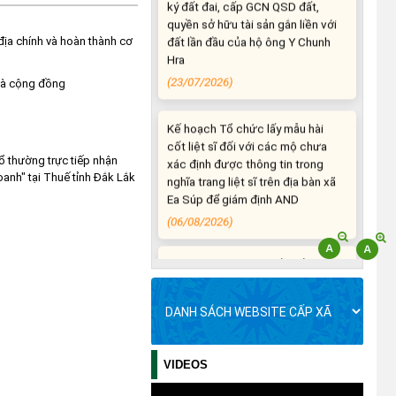
quyền sở hữu tài sản gắn liền với
đất lần đầu của hộ ông Y Chunh
Hra
ịa chính và hoàn thành cơ
(23/07/2026)
 và cộng đồng
Kế hoạch Tổ chức lấy mẫu hài
cốt liệt sĩ đối với các mộ chưa
xác định được thông tin trong
 thường trực tiếp nhận
nghĩa trang liệt sĩ trên địa bàn xã
anh" tại Thuế tỉnh Đắk Lắk
Ea Súp để giám định AND
(06/08/2026)
Thông báo nghiêm cấm sử dụng
đất với khu vực Quy hoạch cấp
đất sản xuất cho các hộ nghèo,
cận nghèo thiếu đất sản xuất
trên địa bàn xã.
(06/08/2026)
VIDEOS
THÔNG BÁO: Cảnh báo thủ đoạn