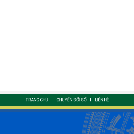
TRANG CHỦ
CHUYỂN ĐỔI SỐ
LIÊN HỆ