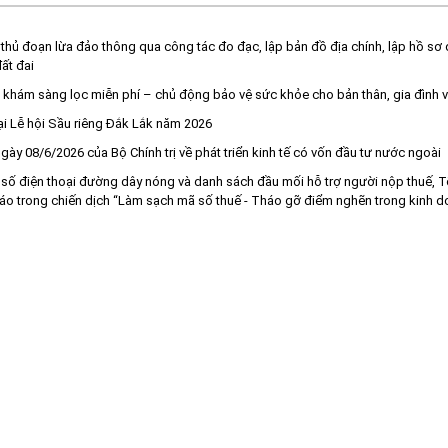
ủ đoạn lừa đảo thông qua công tác đo đạc, lập bản đồ địa chính, lập hồ sơ đ
ất đai
 khám sàng lọc miễn phí – chủ động bảo vệ sức khỏe cho bản thân, gia đình
ại Lễ hội Sầu riêng Đắk Lắk năm 2026
y 08/6/2026 của Bộ Chính trị về phát triển kinh tế có vốn đầu tư nước ngoài
 điện thoại đường dây nóng và danh sách đầu mối hỗ trợ người nộp thuế, Tổ
cáo trong chiến dịch “Làm sạch mã số thuế - Tháo gỡ điểm nghẽn trong kinh do