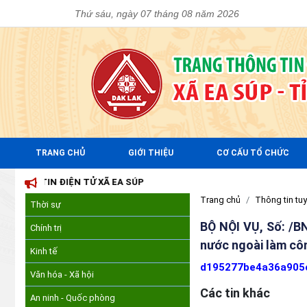
Thứ sáu, ngày 07 tháng 08 năm 2026
TRANG CHỦ
GIỚI THIỆU
CƠ CẤU TỔ CHỨC
G TIN ĐIỆN TỬ XÃ EA SÚP
Trang chủ
Thông tin tuy
Thời sự
BỘ NỘI VỤ, Số: /B
Chính trị
nước ngoài làm côn
Kinh tế
d195277be4a36a905
Văn hóa - Xã hội
Các tin khác
An ninh - Quốc phòng