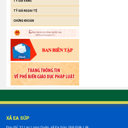
TỶ GIÁ VÀNG
TỶ GIÁ NGỌAI TỆ
CHỨNG KHOÁN
XÃ EA SÚP
Địa chỉ: 31 Lạc Long Quân, xã Ea Súp, tỉnh Đắk Lắk