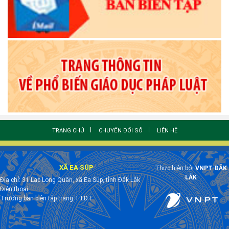
TRANG CHỦ
CHUYỂN ĐỔI SỐ
LIÊN HỆ
XÃ EA SÚP
Thực hiện bởi
VNPT ĐẮK
LẮK
Địa chỉ: 31 Lạc Long Quân, xã Ea Súp, tỉnh Đắk Lắk
Điện thoại:
Trưởng ban biên tập trang TTĐT