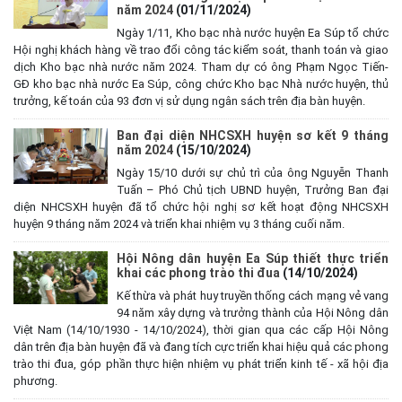
năm 2024
(01/11/2024)
Ngày 1/11, Kho bạc nhà nước huyện Ea Súp tổ chức
Hội nghị khách hàng về trao đổi công tác kiểm soát, thanh toán và giao
dịch Kho bạc nhà nước năm 2024. Tham dự có ông Phạm Ngọc Tiến-
GĐ kho bạc nhà nước Ea Súp, công chức Kho bạc Nhà nước huyện, thủ
trưởng, kế toán của 93 đơn vị sử dụng ngân sách trên địa bàn huyện.
Ban đại diện NHCSXH huyện sơ kết 9 tháng
năm 2024
(15/10/2024)
Ngày 15/10 dưới sự chủ trì của ông Nguyễn Thanh
Tuấn – Phó Chủ tịch UBND huyện, Trưởng Ban đại
diện NHCSXH huyện đã tổ chức hội nghị sơ kết hoạt động NHCSXH
huyện 9 tháng năm 2024 và triển khai nhiệm vụ 3 tháng cuối năm.
Hội Nông dân huyện Ea Súp thiết thực triển
Kế hoạch Tổ chức lấy mẫu hài cốt liệt sĩ đối với các mộ chưa
khai các phong trào thi đua
(14/10/2024)
xác định được thông tin trong nghĩa trang liệt sĩ trên địa bàn xã
Kế thừa và phát huy truyền thống cách mạng vẻ vang
Ea Súp để giám định AND
94 năm xây dựng và trưởng thành của Hội Nông dân
Việt Nam (14/10/1930 - 14/10/2024), thời gian qua các cấp Hội Nông
(06/08/2026)
dân trên địa bàn huyện đã và đang tích cực triển khai hiệu quả các phong
trào thi đua, góp phần thực hiện nhiệm vụ phát triển kinh tế - xã hội địa
Thông báo nghiêm cấm sử dụng đất với khu vực Quy hoạch
phương.
cấp đất sản xuất cho các hộ nghèo, cận nghèo thiếu đất sản