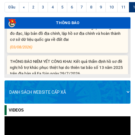
xuất trên địa bàn xã.
Đầu
«
2
3
4
5
6
7
8
9
10
11
1
(06/08/2026)
THÔNG BÁO
THÔNG BÁO: Cảnh báo thủ đoạn lừa đảo thông qua công tác
đo đạc, lập bản đồ địa chính, lập hồ sơ địa chính và hoàn thành
cơ sở dữ liệu quốc gia về đất đai
(03/08/2026)
THÔNG BÁO NIÊM YẾT CÔNG KHAI: Kết quả thẩm định hồ sơ đề
nghị hỗ trợ khắc phục thiệt hại do thiên tai bão số 13 năm 2025
trên địa bàn xã Ea Súp ngày 29/7/2026
(31/07/2026)
THÔNG BÁO: Về việc tổ chức khám sức khỏe định kỳ, khám
sàng lọc cho Nhân dân năm 2026
(30/07/2026)
VIDEOS
BẢN TIN TỔNG HỢP TUẦN SỐ 5, THÁNG 7
Thông tin về 17 khu đất đấu giá quyền sử dụng đất trên địa bàn
BẢN TIN TỔNG HỢP TUẦN SỐ 3, THÁNG 7
tỉnh Đắk Lắk
BẢN TIN TỔNG HỢP TUẦN SỐ 2, THÁNG 7
(29/07/2026)