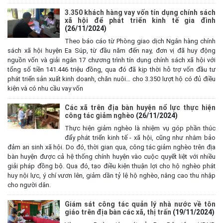
3.350 khách hàng vay vốn tín dụng chính sách
xã hội để phát triển kinh tế gia đình
(26/11/2024)
Theo báo cáo từ Phòng giao dịch Ngân hàng chính
sách xã hội huyện Ea Súp, từ đầu năm đến nay, đơn vị đã huy động
nguồn vốn và giải ngân 17 chương trình tín dụng chính sách xã hội với
tổng số tiền 141.446 triệu đồng, qua đó đã kịp thời hỗ trợ vốn đầu tư
phát triển sản xuất kinh doanh, chăn nuôi… cho 3.350 lượt hộ có đủ điều
kiện và có nhu cầu vay vốn
Các xã trên địa bàn huyện nổ lực thực hiện
công tác giảm nghèo
(26/11/2024)
Thực hiện giảm nghèo là nhiệm vụ góp phần thúc
đẩy phát triển kinh tế - xã hội, cũng như nhằm bảo
đảm an sinh xã hội. Do đó, thời gian qua, công tác giảm nghèo trên địa
bàn huyện được cả hệ thống chính huyện vào cuộc quyết liệt với nhiều
giải pháp đồng bộ. Qua đó, tạo điều kiện thuận lợi cho hộ nghèo phát
huy nội lực, ý chí vươn lên, giảm dần tỷ lệ hộ nghèo, nâng cao thu nhập
cho người dân.
Giám sát công tác quản lý nhà nước về tôn
giáo trên địa bàn các xã, thị trấn
(19/11/2024)