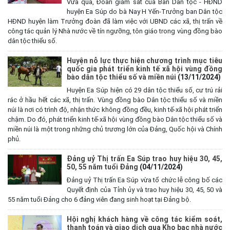
Vừa qua, Đoàn giám sát của Ban Dân tộc - HĐND
huyện Ea Súp do bà Nay H Yến-Trưởng ban Dân tộc
HĐND huyện làm Trưởng đoàn đã làm việc với UBND các xã, thị trấn về
công tác quản lý Nhà nước về tín ngưỡng, tôn giáo trong vùng đồng bào
dân tộc thiểu số.
Huyện nỗ lực thực hiện chương trình mục tiêu
quốc gia phát triển kinh tế xã hội vùng đồng
bào dân tộc thiểu số và miền núi
(13/11/2024)
Huyện Ea Súp hiện có 29 dân tộc thiểu số, cư trú rải
rác ở hầu hết các xã, thị trấn. Vùng đồng bào Dân tộc thiểu số và miền
núi là nơi có trình độ, nhận thức không đồng đều, kinh tế-xã hội phát triển
chậm. Do đó, phát triển kinh tế-xã hội vùng đồng bào Dân tộc thiểu số và
miền núi là một trong những chủ trương lớn của Đảng, Quốc hội và Chính
phủ.
Đảng uỷ Thị trấn Ea Súp trao huy hiệu 30, 45,
50, 55 năm tuổi Đảng
(04/11/2024)
Đảng uỷ Thị trấn Ea Súp vừa tổ chức lễ công bố các
Quyết định của Tỉnh ủy và trao huy hiệu 30, 45, 50 và
55 năm tuổi Đảng cho 6 đảng viên đang sinh hoạt tại Đảng bộ.
Hội nghị khách hàng về công tác kiểm soát,
thanh toán và giao dịch qua Kho bạc nhà nước