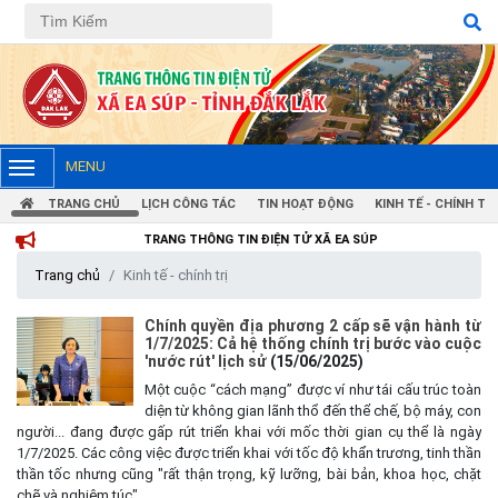
MENU
TRANG CHỦ
LỊCH CÔNG TÁC
TIN HOẠT ĐỘNG
KINH TẾ - CHÍNH TRỊ
TRANG THÔNG TIN ĐIỆN TỬ XÃ EA SÚP
Trang chủ
Kinh tế - chính trị
Chính quyền địa phương 2 cấp sẽ vận hành từ
1/7/2025: Cả hệ thống chính trị bước vào cuộc
'nước rút' lịch sử
(15/06/2025)
Một cuộc “cách mạng” được ví như tái cấu trúc toàn
diện từ không gian lãnh thổ đến thể chế, bộ máy, con
người... đang được gấp rút triển khai với mốc thời gian cụ thể là ngày
1/7/2025. Các công việc được triển khai với tốc độ khẩn trương, tinh thần
thần tốc nhưng cũng "rất thận trọng, kỹ lưỡng, bài bản, khoa học, chặt
chẽ và nghiêm túc".