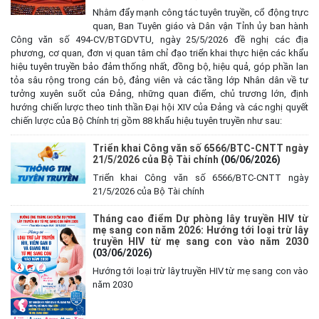
Nhằm đẩy mạnh công tác tuyên truyền, cổ động trực
quan, Ban Tuyên giáo và Dân vận Tỉnh ủy ban hành
Công văn số 494-CV/BTGDVTU, ngày 25/5/2026 đề nghị các địa
phương, cơ quan, đơn vị quan tâm chỉ đạo triển khai thực hiện các khẩu
hiệu tuyên truyền bảo đảm thống nhất, đồng bộ, hiệu quả, góp phần lan
tỏa sâu rộng trong cán bộ, đảng viên và các tầng lớp Nhân dân về tư
tưởng xuyên suốt của Đảng, những quan điểm, chủ trương lớn, định
hướng chiến lược theo tinh thần Đại hội XIV của Đảng và các nghị quyết
chiến lược của Bộ Chính trị gồm 88 khẩu hiệu tuyên truyền như sau:
Triển khai Công văn số 6566/BTC-CNTT ngày
21/5/2026 của Bộ Tài chính
(06/06/2026)
Triển khai Công văn số 6566/BTC-CNTT ngày
21/5/2026 của Bộ Tài chính
Tháng cao điểm Dự phòng lây truyền HIV từ
mẹ sang con năm 2026: Hướng tới loại trừ lây
truyền HIV từ mẹ sang con vào năm 2030
(03/06/2026)
Hướng tới loại trừ lây truyền HIV từ mẹ sang con vào
năm 2030