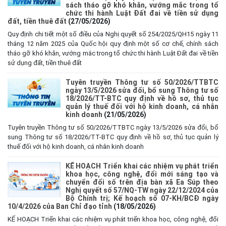
sách tháo gỡ khó khăn, vướng mắc trong tổ
chức thi hành Luật Đất đai về tiền sử dụng
đất, tiền thuê đất
(27/05/2026)
Quy định chi tiết một số điều của Nghị quyết số 254/2025/QH15 ngày 11
tháng 12 năm 2025 của Quốc hội quy định một số cơ chế, chính sách
tháo gỡ khó khăn, vướng mắc trong tổ chức thi hành Luật Đất đai về tiền
sử dụng đất, tiền thuê đất
Tuyên truyền Thông tư số 50/2026/TTBTC
ngày 13/5/2026 sửa đổi, bổ sung Thông tư số
18/2026/TT-BTC quy định về hồ sơ, thủ tục
quản lý thuế đối với hộ kinh doanh, cá nhân
kinh doanh
(21/05/2026)
Tuyên truyền Thông tư số 50/2026/TTBTC ngày 13/5/2026 sửa đổi, bổ
sung Thông tư số 18/2026/TT-BTC quy định về hồ sơ, thủ tục quản lý
thuế đối với hộ kinh doanh, cá nhân kinh doanh
KẾ HOẠCH Triển khai các nhiệm vụ phát triển
khoa học, công nghệ, đổi mới sáng tạo và
chuyển đổi số trên địa bàn xã Ea Súp theo
Nghị quyết số 57/NQ-TW ngày 22/12/2024 của
Bộ Chính trị; Kế hoạch số 07-KH/BCĐ ngày
10/4/2026 của Ban Chỉ đạo tỉnh
(18/05/2026)
KẾ HOẠCH Triển khai các nhiệm vụ phát triển khoa học, công nghệ, đổi