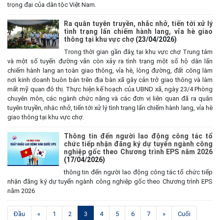
trọng đại của dân tộc Việt Nam.
Ra quân tuyên truyền, nhắc nhở, tiến tới xử lý
tình trạng lấn chiếm hành lang, vỉa hè giao
thông tại khu vực chợ
(23/04/2026)
Trong thời gian gần đây, tại khu vực chợ Trung tâm
và một số tuyến đường vẫn còn xảy ra tình trạng một số hộ dân lấn
chiếm hành lang an toàn giao thông, vỉa hè, lòng đường, đất công làm
nơi kinh doanh buôn bán trên địa bàn xã gây cản trở giao thông và làm
mất mỹ quan đô thị. Thực hiện kế hoạch của UBND xã, ngày 23/4 Phòng
chuyên môn, các ngành chức năng và các đơn vị liên quan đã ra quân
tuyên truyền, nhắc nhở, tiến tới xử lý tình trạng lấn chiếm hành lang, vỉa hè
giao thông tại khu vực chợ.
Thông tin đến người lao động công tác tổ
Kế hoạch Tổ chức lấy mẫu hài cốt liệt sĩ đối với các mộ chưa
chức tiếp nhận đăng ký dự tuyển ngành công
xác định được thông tin trong nghĩa trang liệt sĩ trên địa bàn xã
nghiệp gốc theo Chương trình EPS năm 2026
Ea Súp để giám định AND
(17/04/2026)
(06/08/2026)
thông tin đến người lao động công tác tổ chức tiếp
nhận đăng ký dự tuyển ngành công nghiệp gốc theo Chương trình EPS
năm 2026
Thông báo nghiêm cấm sử dụng đất với khu vực Quy hoạch
cấp đất sản xuất cho các hộ nghèo, cận nghèo thiếu đất sản
(current)
Đầu
«
1
2
3
4
5
6
7
»
Cuối
xuất trên địa bàn xã.