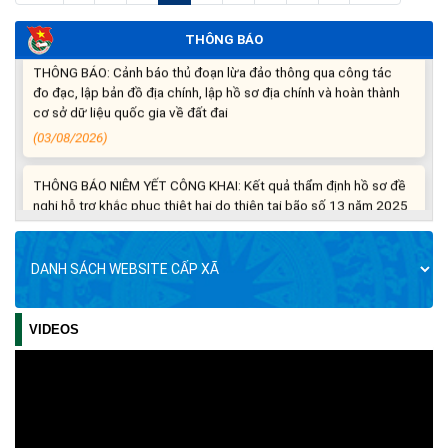
(06/08/2026)
THÔNG BÁO
THÔNG BÁO: Cảnh báo thủ đoạn lừa đảo thông qua công tác
đo đạc, lập bản đồ địa chính, lập hồ sơ địa chính và hoàn thành
cơ sở dữ liệu quốc gia về đất đai
(03/08/2026)
THÔNG BÁO NIÊM YẾT CÔNG KHAI: Kết quả thẩm định hồ sơ đề
nghị hỗ trợ khắc phục thiệt hại do thiên tai bão số 13 năm 2025
trên địa bàn xã Ea Súp ngày 29/7/2026
(31/07/2026)
THÔNG BÁO: Về việc tổ chức khám sức khỏe định kỳ, khám
sàng lọc cho Nhân dân năm 2026
VIDEOS
(30/07/2026)
BẢN TIN TỔNG HỢP TUẦN SỐ 5, THÁNG 7
BẢN TIN TỔNG HỢP TUẦN SỐ 3, THÁNG 7
Thông tin về 17 khu đất đấu giá quyền sử dụng đất trên địa bàn
tỉnh Đắk Lắk
BẢN TIN TỔNG HỢP TUẦN SỐ 2, THÁNG 7
Bản tin tổng hợp tuần, số 1 - tháng 7/2026
(29/07/2026)
Bản tin tổng hợp tuấn, số 4/6/2026