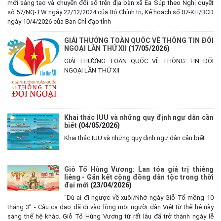
mới sáng tạo và chuyển đổi số trên địa bàn xã Ea Súp theo Nghị quyết
số 57/NQ-TW ngày 22/12/2024 của Bộ Chính trị; Kế hoạch số 07-KH/BCĐ
ngày 10/4/2026 của Ban Chỉ đạo tỉnh
GIẢI THƯỞNG TOÀN QUỐC VỀ THÔNG TIN ĐỐI
NGOẠI LẦN THỨ XII
(17/05/2026)
GIẢI THƯỞNG TOÀN QUỐC VỀ THÔNG TIN ĐỐI
NGOẠI LẦN THỨ XII
Khai thác IUU và những quy định ngư dân cần
biết
(04/05/2026)
Khai thác IUU và những quy định ngư dân cần biết
Giỗ Tổ Hùng Vương: Lan tỏa giá trị thiêng
liêng - Gắn kết cộng đồng dân tộc trong thời
đại mới
(23/04/2026)
“Dù ai đi ngược về xuôi/Nhớ ngày Giỗ Tổ mồng 10
tháng 3” - Câu ca dao đã đi vào lòng mỗi người dân Việt từ thế hệ này
sang thế hệ khác. Giỗ Tổ Hùng Vương từ rất lâu đã trở thành ngày lễ