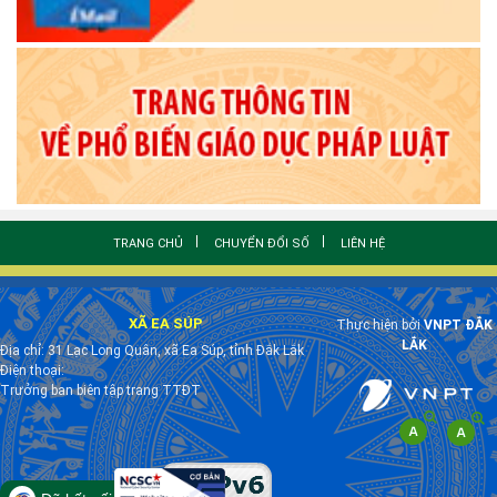
TRANG CHỦ
CHUYỂN ĐỔI SỐ
LIÊN HỆ
XÃ EA SÚP
Thực hiện bởi
VNPT ĐẮK
LẮK
Địa chỉ: 31 Lạc Long Quân, xã Ea Súp, tỉnh Đắk Lắk
Điện thoại:
Trưởng ban biên tập trang TTĐT