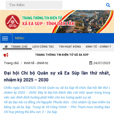
MENU
TRANG CHỦ
LỊCH CÔNG TÁC
TIN HOẠT ĐỘNG
KINH TẾ - CHÍNH TRỊ
TRANG THÔNG TIN ĐIỆN TỬ XÃ EA SÚP
Trang chủ
Kinh tế - chính trị
24/07/2025
Đại hội Chi bộ Quân sự xã Ea Súp lần thứ nhất,
nhiệm kỳ 2025 – 2030
Chiều ngày 24/7/2025, Chi bộ Quân sự xã Ea Súp tổ chức Đại hội lần thứ I,
nhiệm kỳ 2025 – 2030. Đây là Đại hội đánh dấu cột mốc quan trọng trong
việc xác định định hướng phát triển cho lực lượng quân sự xã.
Về dự Đại hội có đồng chí Nguyễn Phước Đức - Chủ nhiệm Ủy ban Kiểm tra
Đảng ủy xã Ea Súp. Trung tá Võ Công Chính – Phó Tham mưu trưởng Ban
Chỉ huy phòng thủ khu vực 3 – Ea Súp.