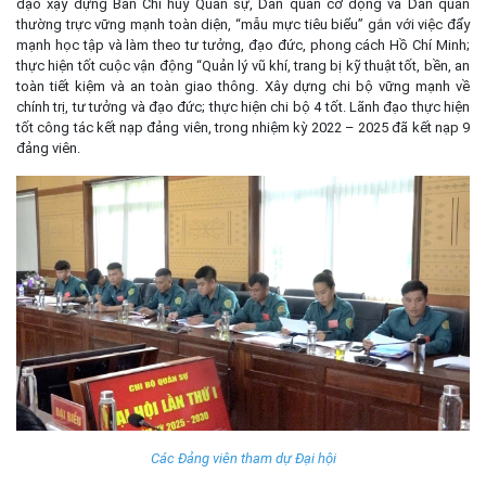
đạo xậy dựng Ban Chỉ huy Quân sự, Dân quân cơ động và Dân quân
thường trực vững mạnh toàn diện, “mẫu mực tiêu biểu” gắn với việc đẩy
mạnh học tập và làm theo tư tưởng, đạo đức, phong cách Hồ Chí Minh;
thực hiện tốt cuộc vận động “Quản lý vũ khí, trang bị kỹ thuật tốt, bền, an
toàn tiết kiệm và an toàn giao thông. Xây dựng chi bộ vững mạnh về
chính trị, tư tưởng và đạo đức; thực hiện chi bộ 4 tốt. Lãnh đạo thực hiện
tốt công tác kết nạp đảng viên, trong nhiệm kỳ 2022 – 2025 đã kết nạp 9
đảng viên.
Các Đảng viên tham dự Đại hội