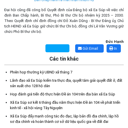
Đại hội cũng đã công bố Quyết định của Đảng bộ xã Ea Súp về việc chỉ
định Ban Chấp hành, Bí thư, Phó Bí thư Chi bộ nhiệm kỳ 2025 – 2030.
Theo Quyết định chỉ định đồng chí Đỗ Xuân Dũng - Bí thư Đảng ủy, Chủ
tịch HĐND xã Ea Súp giữ chức Bí thư Chi bộ; đồng chí Lê Văn Vương giữ
chức Phó Bí thư chi bộ.
Đức Hạnh
Gửi Email
In
Các tin khác
Kế hoạch Tổ chức lấy mẫu hài cốt liệt sĩ đối với các mộ chưa
Phiên họp thường kỳ UBND xã tháng 7
xác định được thông tin trong nghĩa trang liệt sĩ trên địa bàn xã
Lãnh đạo xã Ea Súp kiểm tra thực địa, quyết tâm giải quyết đất ở, đất
Ea Súp để giám định AND
sản xuất cho 128 hộ dân
(06/08/2026)
Họp đánh giá tiến độ thực hiện Đề án 104 trên địa bàn xã Ea Súp
Xã Ea Súp sơ kết 6 tháng đầu năm thực hiện Đề án 104 về phát triển
Thông báo nghiêm cấm sử dụng đất với khu vực Quy hoạch
kinh tế - xã hội vùng Tây Nguyên
cấp đất sản xuất cho các hộ nghèo, cận nghèo thiếu đất sản
xuất trên địa bàn xã.
Xã Ea Súp đẩy mạnh công tác đo đạc, lập bản đồ địa chính, lập hồ
(06/08/2026)
sơ địa chính và hoàn thành cơ sở dữ liệu quốc gia về đất đai