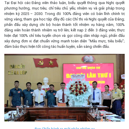
Tại Đại hội các Đảng viên thảo luận, biểu quyết thông qua Nghị quyết
phương hướng, mục tiêu; chỉ tiêu chủ yếu; nhiệm vụ và giải pháp trong
nhiệm kỳ 2025 – 2030. Trong đó 100% đảng viên có bản lĩnh chính trị
vững vàng, tham gia học tập đầy đủ các Chỉ thị và Nghị quyết của Đảng;
phấn đấu xây dựng chi bộ hoàn thành tốt nhiệm vụ hằng năm, 100%
đảng viên hoàn thành nhiệm vụ trở lên; kết nạp 2 đến 3 đảng viên; thực
hiện đạt 100% chỉ tiêu tuyển chọn và gọi công dân nhập ngủ; phấn đấu
xây dựng đơn vị đạt chuẩn vững mạnh toàn diện “Mẫu mực, tiêu biểu”;
đảm bảo thực hiện tốt công tác huấn luyện, sẵn sàng chiến đấu.
Ban Chấp hành ra mắt nhận nhiệm vụ