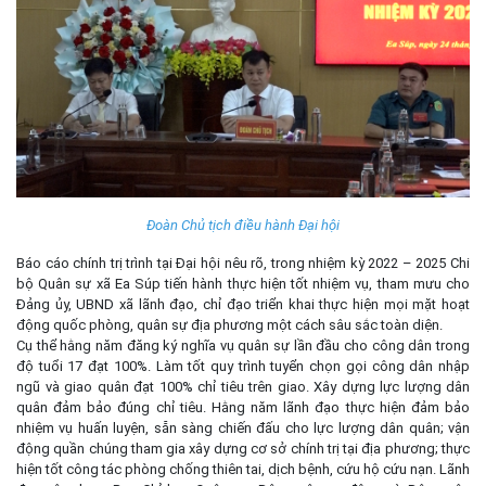
Đoàn Chủ tịch điều hành Đại hội
Báo cáo chính trị trình tại Đại hội nêu rõ, trong nhiệm kỳ 2022 – 2025 Chi
bộ Quân sự xã Ea Súp tiến hành thực hiện tốt nhiệm vụ, tham mưu cho
Đảng ủy, UBND xã lãnh đạo, chỉ đạo triển khai thực hiện mọi mặt hoạt
động quốc phòng, quân sự địa phương một cách sâu sắc toàn diện.
Cụ thể hằng năm đăng ký nghĩa vụ quân sự lần đầu cho công dân trong
độ tuổi 17 đạt 100%. Làm tốt quy trình tuyển chọn gọi công dân nhập
ngũ và giao quân đạt 100% chỉ tiêu trên giao. Xây dựng lực lượng dân
quân đảm bảo đúng chỉ tiêu. Hằng năm lãnh đạo thực hiện đảm bảo
nhiệm vụ huấn luyện, sẵn sàng chiến đấu cho lực lượng dân quân; vận
động quần chúng tham gia xây dựng cơ sở chính trị tại địa phương; thực
hiện tốt công tác phòng chống thiên tai, dịch bệnh, cứu hộ cứu nạn. Lãnh