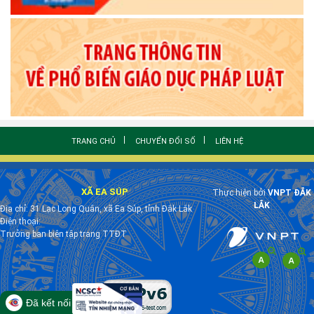
TRANG CHỦ
CHUYỂN ĐỔI SỐ
LIÊN HỆ
XÃ EA SÚP
Thực hiện bởi
VNPT ĐẮK
LẮK
Địa chỉ: 31 Lạc Long Quân, xã Ea Súp, tỉnh Đắk Lắk
Điện thoại:
Trưởng ban biên tập trang TTĐT
Đã kết nối EMC