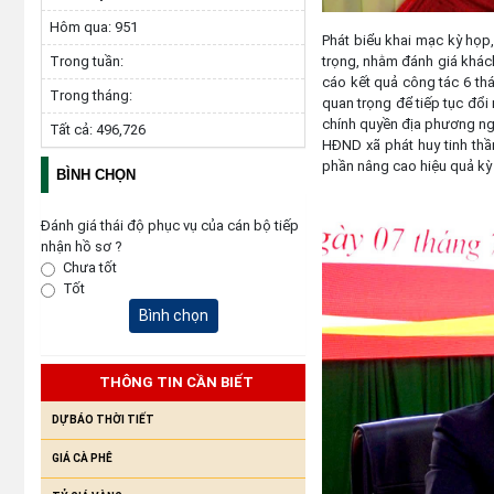
Hôm qua:
951
Phát biểu khai mạc kỳ họp
trọng, nhằm đánh giá khách 
Trong tuần:
cáo kết quả công tác 6 th
Trong tháng:
quan trọng để tiếp tục đổ
chính quyền địa phương ngà
Tất cả:
496,726
HĐND xã phát huy tinh thầ
phần nâng cao hiệu quả kỳ
BÌNH CHỌN
Đánh giá thái độ phục vụ của cán bộ tiếp
nhận hồ sơ ?
Chưa tốt
Tốt
Bình chọn
THÔNG TIN CẦN BIẾT
DỰ BÁO THỜI TIẾT
GIÁ CÀ PHÊ