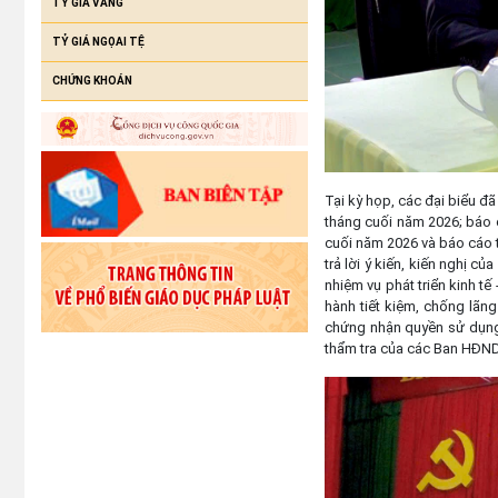
TỶ GIÁ VÀNG
TỶ GIÁ NGỌAI TỆ
CHỨNG KHOÁN
Tại kỳ họp, các đại biểu 
tháng cuối năm 2026; báo 
cuối năm 2026 và báo cáo t
trả lời ý kiến, kiến nghị c
nhiệm vụ phát triển kinh tế
hành tiết kiệm, chống lãng 
chứng nhận quyền sử dụng 
thẩm tra của các Ban HĐND