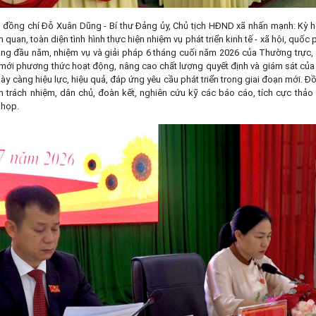
, đồng chí Đỗ Xuân Dũng - Bí thư Đảng ủy, Chủ tịch HĐND xã nhấn mạnh: Kỳ h
quan, toàn diện tình hình thực hiện nhiệm vụ phát triển kinh tế - xã hội, quốc
áng đầu năm, nhiệm vụ và giải pháp 6 tháng cuối năm 2026 của Thường trực,
i mới phương thức hoạt động, nâng cao chất lượng quyết định và giám sát c
y càng hiệu lực, hiệu quả, đáp ứng yêu cầu phát triển trong giai đoạn mới. Đồ
n trách nhiệm, dân chủ, đoàn kết, nghiên cứu kỹ các báo cáo, tích cực thảo
 họp.