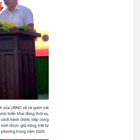
Niêm yết công khai Hồ sơ Đăng
ký đất đai, cấp GCN QSD đất,
quyền sở hữu tài sản gắn liền với
đất lần đầu của hộ ông Y Chunh
Hra
(23/07/2026)
oạt của UBND xã và giám sát
ược triển khai đúng thời vụ,
i cách hành chính, tiếp công
ninh được giữ vững, trật tự
địa phương trong năm 2026.