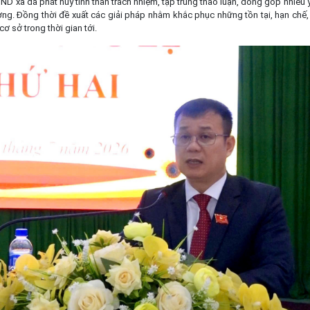
ND xã đã phát huy tinh thần trách nhiệm, tập trung thảo luận, đóng góp nhiều ý 
ơng. Đồng thời đề xuất các giải pháp nhằm khắc phục những tồn tại, hạn chế,
ơ sở trong thời gian tới.