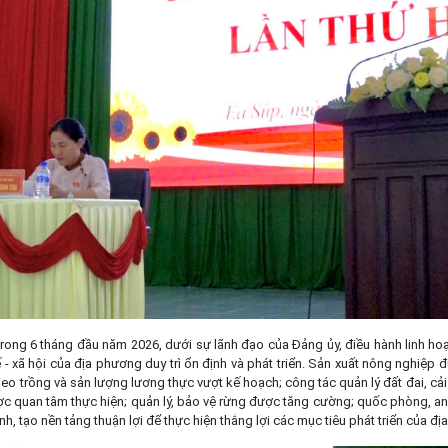
trong 6 tháng đầu năm 2026, dưới sự lãnh đạo của Đảng ủy, điều hành linh h
- xã hội của địa phương duy trì ổn định và phát triển. Sản xuất nông nghiệp đ
 gieo trồng và sản lượng lương thực vượt kế hoạch; công tác quản lý đất đai, cả
ợc quan tâm thực hiện; quản lý, bảo vệ rừng được tăng cường; quốc phòng, an 
nh, tạo nền tảng thuận lợi để thực hiện thắng lợi các mục tiêu phát triển của 