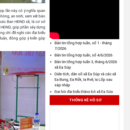
BẢN TIN TỔNG HỢP TUẦN SỐ 3,
ọp lần này có ý nghĩa quan
THÔNG BÁO NIÊM YẾT CÔNG
THÁNG 7
 phòng, an ninh; xem xét báo
KHAI: Kết quả thẩm định hồ sơ đề
 các Ban HĐND xã, là cơ sở
BẢN TIN TỔNG HỢP TUẦN SỐ 2,
nghị hỗ trợ khắc phục thiệt hại
ủa HĐND, góp phần xây dựng
THÁNG 7
do thiên tai bão số 13 năm 2025
ng chí đề nghị các đại biểu
Bản tin tổng hợp tuần, số 1 - tháng
trên địa bàn xã Ea Súp ngày
 luận, đóng góp ý kiến góp
7/2026
29/7/2026
Bản tin tổng hợp tuấn, số 4/6/2026
(31/07/2026)
Bản tin tổng hợp tuần 3, tháng 6/2026
xã Ea Súp
THÔNG BÁO: Về việc tổ chức
Diện tích, dân số xã Ea Súp và các xã
khám sức khỏe định kỳ, khám
Ea Bung, Ea Rốk, Ia Rvê, Ia Lốp sau
sàng lọc cho Nhân dân năm
sáp nhập
2026
Đại hội đại biểu Đảng bộ xã Ea Súp
(30/07/2026)
lần thứ I, nhiệm kỳ 2025 - 2030
THỐNG KÊ HỒ SƠ
Thông tin về 17 khu đất đấu giá
BẢN TIN TỔNG HỢP TUẦN SỐ 3,
THÁNG 7
quyền sử dụng đất trên địa bàn
tỉnh Đắk Lắk
BẢN TIN TỔNG HỢP TUẦN SỐ 2,
THÁNG 7
(29/07/2026)
Bản tin tổng hợp tuần, số 1 - tháng