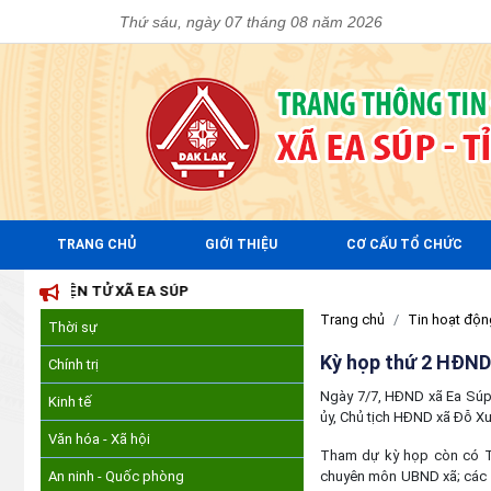
Thứ sáu, ngày 07 tháng 08 năm 2026
TRANG CHỦ
GIỚI THIỆU
CƠ CẤU TỔ CHỨC
SÚP
Trang chủ
Tin hoạt độ
Thời sự
Kỳ họp thứ 2 HĐND 
Chính trị
Ngày 7/7, HĐND xã Ea Súp 
Kinh tế
ủy, Chủ tịch HĐND xã Đỗ X
Văn hóa - Xã hội
Tham dự kỳ họp còn có T
An ninh - Quốc phòng
chuyên môn UBND xã; các đ