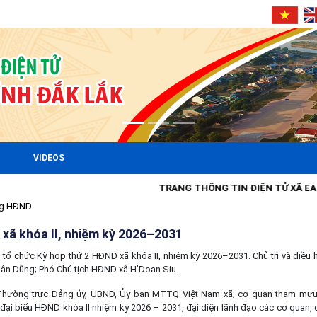
VIDEOS
TRANG THÔNG TIN ĐIỆN TỬ XÃ EA SÚP
ng HĐND
xã khóa II, nhiệm kỳ 2026–2031
tổ chức Kỳ họp thứ 2 HĐND xã khóa II, nhiệm kỳ 2026–2031. Chủ trì và điều 
uân Dũng; Phó Chủ tịch HĐND xã H’Doan Siu.
hường trực Đảng ủy, UBND, Ủy ban MTTQ Việt Nam xã; cơ quan tham mưu 
ại biểu HĐND khóa II nhiệm kỳ 2026 – 2031, đại diện lãnh đạo các cơ quan, 