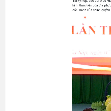
Tại kỳ họp, các đại biểu HĐ
hình thực tiễn của địa phư
điều hành của chính quyền c