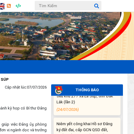
THÔNG BÁO DỰ KIẾN LỊCH CÔNG
TÁC CỦA THƯỜNG TRỰC HĐND
XÃ VÀ LÃNH ĐẠO UBND XÃ
TUẦN THỨ 30 (từ ngày
27/7/2026 đến ngày
02/8/2026)
(27/07/2026)
THÔNG BÁO: Về việc yêu cầu
chấm dứt hoạt động sản xuất tại
tiểu khu 277 xã Ea Súp, tỉnh Đắk
Lắk (lần 2)
(24/07/2026)
Cập nhật lúc:
07/07/2026
THÔNG BÁO
Niêm yết công khai Hồ sơ Đăng
ký đất đai, cấp GCN QSD đất,
hành kỳ họp có Bí thư Đảng
quyền sở hữu tài sản gắn liền với
đất lần đầu của hộ ông Y Chunh
Hra
giúp việc Đảng ủy, phòng
(23/07/2026)
đơn vị ngành dọc và trưởng