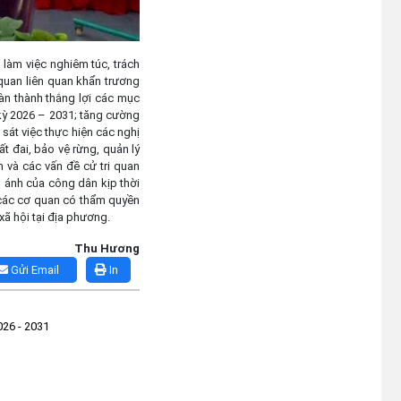
 làm việc nghiêm túc, trách
quan liên quan khẩn trương
hoàn thành thắng lợi các mục
 kỳ 2026 – 2031; tăng cường
át việc thực hiện các nghị
ất đai, bảo vệ rừng, quản lý
m và các vấn đề cử tri quan
ản ánh của công dân kịp thời
 các cơ quan có thẩm quyền
xã hội tại địa phương.
Thu Hương
Gửi Email
In
026 - 2031