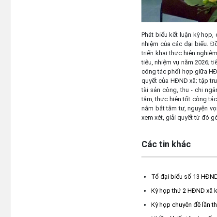
Phát biểu kết luận kỳ họp,
nhiệm của các đại biểu. Đ
triển khai thực hiện nghiêm
tiêu, nhiệm vụ năm 2026; t
công tác phối hợp giữa HĐ
quyết của HĐND xã; tập trun
tài sản công, thu - chi ng
tâm, thực hiện tốt công tác
nắm bắt tâm tư, nguyện vọ
xem xét, giải quyết từ đó g
Các tin khác
Tổ đại biểu số 13 HĐND 
Kỳ họp thứ 2 HĐND xã k
Kỳ họp chuyên đề lần t