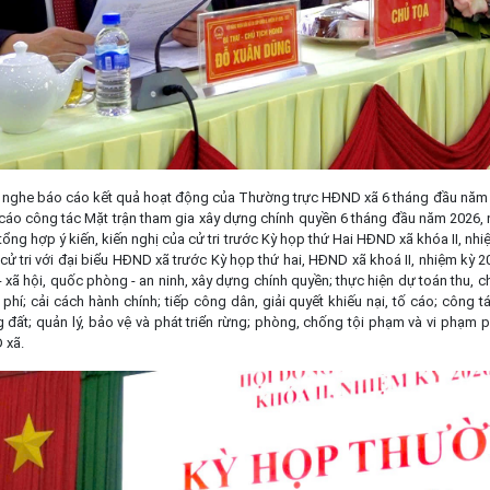
đã nghe báo cáo kết quả hoạt động của Thường trực HĐND xã 6 tháng đầu năm 2
cáo công tác Mặt trận tham gia xây dựng chính quyền 6 tháng đầu năm 2026, n
ổng hợp ý kiến, kiến nghị của cử tri trước Kỳ họp thứ Hai HĐND xã khóa II, nh
ủa cử tri với đại biểu HĐND xã trước Kỳ họp thứ hai, HĐND xã khoá II, nhiệm kỳ 
 - xã hội, quốc phòng - an ninh, xây dựng chính quyền; thực hiện dự toán thu, 
phí; cải cách hành chính; tiếp công dân, giải quyết khiếu nại, tố cáo; công t
đất; quản lý, bảo vệ và phát triển rừng; phòng, chống tội phạm và vi phạm 
 xã.