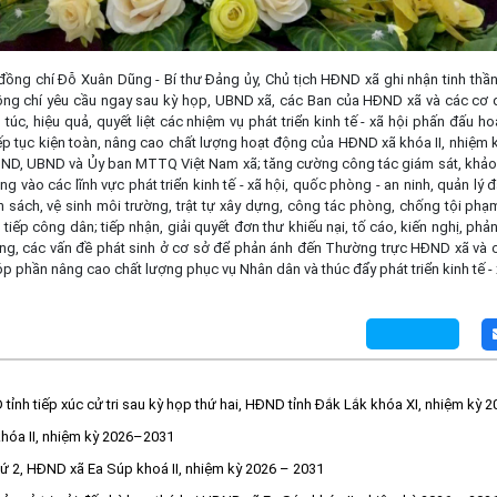
 đồng chí Đỗ Xuân Dũng - Bí thư Đảng ủy, Chủ tịch HĐND xã ghi nhận tinh thần
ồng chí yêu cầu ngay sau kỳ họp, UBND xã, các Ban của HĐND xã và các cơ 
 túc, hiệu quả, quyết liệt các nhiệm vụ phát triển kinh tế - xã hội phấn đấu 
iếp tục kiện toàn, nâng cao chất lượng hoạt động của HĐND xã khóa II, nhiệm
ND, UBND và Ủy ban MTTQ Việt Nam xã; tăng cường công tác giám sát, khảo s
g vào các lĩnh vực phát triển kinh tế - xã hội, quốc phòng - an ninh, quản lý đ
ân sách, vệ sinh môi trường, trật tự xây dựng, công tác phòng, chống tội phạ
 tiếp công dân; tiếp nhận, giải quyết đơn thư khiếu nại, tố cáo, kiến nghị, ph
ng, các vấn đề phát sinh ở cơ sở để phản ánh đến Thường trực HĐND xã và
óp phần nâng cao chất lượng phục vụ Nhân dân và thúc đẩy phát triển kinh tế - 
tỉnh tiếp xúc cử tri sau kỳ họp thứ hai, HĐND tỉnh Đắk Lắk khóa XI, nhiệm kỳ 2
hóa II, nhiệm kỳ 2026–2031
hứ 2, HĐND xã Ea Súp khoá II, nhiệm kỳ 2026 – 2031