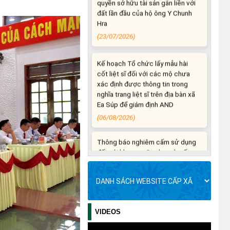
Kế hoạch Tổ chức lấy mẫu hài
cốt liệt sĩ đối với các mộ chưa
xác định được thông tin trong
nghĩa trang liệt sĩ trên địa bàn xã
Ea Súp để giám định AND
(06/08/2026)
Thông báo nghiêm cấm sử dụng
đất với khu vực Quy hoạch cấp
đất sản xuất cho các hộ nghèo,
cận nghèo thiếu đất sản xuất
trên địa bàn xã.
(06/08/2026)
THÔNG BÁO: Cảnh báo thủ đoạn
lừa đảo thông qua công tác đo
đạc, lập bản đồ địa chính, lập hồ
sơ địa chính và hoàn thành cơ sở
VIDEOS
dữ liệu quốc gia về đất đai
(03/08/2026)