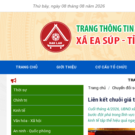
Thứ bảy, ngày 08 tháng 08 năm 2026
TRANG CHỦ
GIỚI THIỆU
CƠ CẤU TỔ CHỨC
TRANG THÔNG TIN ĐIỆN
Trang chủ
Chuyển đổi s
Thời sự
Liên kết chuỗi giá 
Chính trị
Cuối tháng 4/2026, UBND xã 
Kinh tế
bước đột phá trong lĩnh vực
kinh tế tập thể hiệu quả ng
Văn hóa - Xã hội
An ninh - Quốc phòng