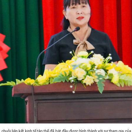
, chuỗi liên kết kinh tế tập thể đã bắt đầu được hình thành với sự tham gia củ