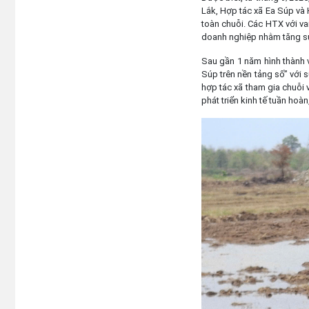
Lắk, Hợp tác xã Ea Súp và 
toàn chuỗi. Các HTX với va
doanh nghiệp nhằm tăng sứ
Sau gần 1 năm hình thành v
Súp trên nền tảng số” với 
hợp tác xã tham gia chuỗi
phát triển kinh tế tuần hoà