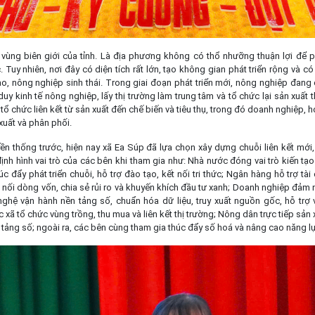
ùng biên giới của tỉnh. Là địa phương không có thổ nhưỡng thuận lợi để ph
 Tuy nhiên, nơi đây có diện tích rất lớn, tạo không gian phát triển rộng và có
, nông nghiệp sinh thái. Trong giai đoạn phát triển mới, nông nghiệp đang
y kinh tế nông nghiệp, lấy thị trường làm trung tâm và tổ chức lại sản xuất t
tổ chức liên kết từ sản xuất đến chế biến và tiêu thụ, trong đó doanh nghiệp,
xuất và phân phối.
uyền thống trước, hiện nay xã Ea Súp đã lựa chọn xây dựng chuỗi liên kết mớ
định hình vai trò của các bên khi tham gia như: Nhà nước đóng vai trò kiến tạ
 đẩy phát triển chuỗi, hỗ trợ đào tạo, kết nối tri thức; Ngân hàng hỗ trợ tài 
ết nối dòng vốn, chia sẻ rủi ro và khuyến khích đầu tư xanh; Doanh nghiệp đảm 
ghệ vận hành nền tảng số, chuẩn hóa dữ liệu, truy xuất nguồn gốc, hỗ trợ 
 xã tổ chức vùng trồng, thu mua và liên kết thị trường; Nông dân trực tiếp sản
 tảng số; ngoài ra, các bên cùng tham gia thúc đẩy số hoá và nâng cao năng lực