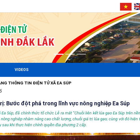
VIDEOS
 TỬ XÃ EA SÚP
ố
trị: Bước đột phá trong lĩnh vực nông nghiệp Ea Súp
Ea Súp, đã chính thức tổ chức Lễ ra mắt “Chuỗi liên kết lúa gạo Ea Súp trên nền
 nông nghiệp nhằm nâng cao chất lượng, chuỗi giá trị lúa gạo; cùng với đó hiện 
ay sau khi thực hiện chính quyền địa phương 2 cấp.