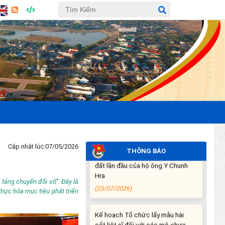
(27/07/2026)
THÔNG BÁO: Về việc yêu cầu
chấm dứt hoạt động sản xuất tại
tiểu khu 277 xã Ea Súp, tỉnh Đắk
Lắk (lần 2)
(24/07/2026)
Niêm yết công khai Hồ sơ Đăng
ký đất đai, cấp GCN QSD đất,
quyền sở hữu tài sản gắn liền với
đất lần đầu của hộ ông Y Chunh
Hra
Cập nhật lúc:
07/05/2026
(23/07/2026)
THÔNG BÁO
Kế hoạch Tổ chức lấy mẫu hài
 tảng chuyển đổi số”. Đây là
cốt liệt sĩ đối với các mộ chưa
thực hóa mục tiêu phát triển
xác định được thông tin trong
nghĩa trang liệt sĩ trên địa bàn xã
Ea Súp để giám định AND