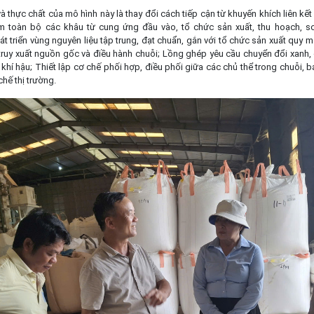
à thực chất của mô hình này là thay đổi cách tiếp cận từ khuyến khích liên kết 
m toàn bộ các khâu từ cung ứng đầu vào, tổ chức sản xuất, thu hoạch, sơ
hát triển vùng nguyên liệu tập trung, đạt chuẩn, gắn với tổ chức sản xuất quy
 truy xuất nguồn gốc và điều hành chuỗi; Lồng ghép yêu cầu chuyển đổi xanh, g
 khí hậu; Thiết lập cơ chế phối hợp, điều phối giữa các chủ thể trong chuỗi, b
hế thị trường.