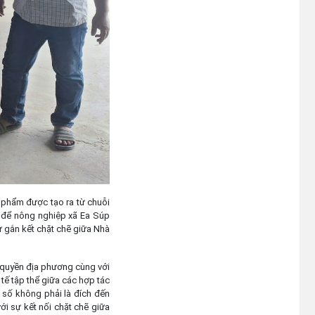
n phẩm được tạo ra từ chuỗi
ng để nông nghiệp xã Ea Súp
ự gắn kết chặt chẽ giữa Nhà
 quyền địa phương cùng với
h tế tập thể giữa các hợp tác
 số không phải là đích đến
với sự kết nối chặt chẽ giữa