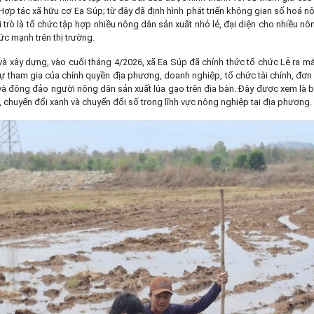
Hợp tác xã hữu cơ Ea Súp; từ đây đã định hình phát triển không gian số hoá 
i trò là tổ chức tập hợp nhiều nông dân sản xuất nhỏ lẻ, đại diện cho nhiều n
c mạnh trên thị trường.
à xây dựng, vào cuối tháng 4/2026, xã Ea Súp đã chính thức tổ chức Lễ ra mắt
sự tham gia của chính quyền địa phương, doanh nghiệp, tổ chức tài chính, đơn 
 và đông đảo người nông dân sản xuất lúa gạo trên địa bàn. Đây được xem là 
n, chuyển đổi xanh và chuyển đổi số trong lĩnh vực nông nghiệp tại địa phương.