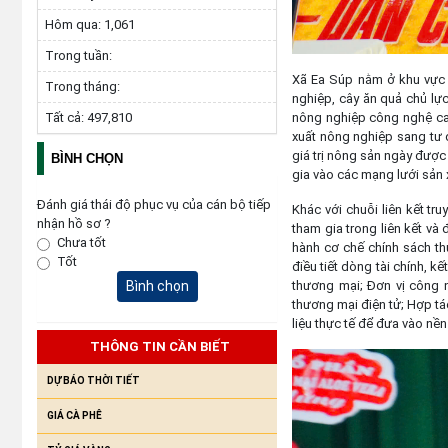
Hôm qua:
1,061
Trong tuần:
Xã Ea Súp nằm ở khu vực v
Trong tháng:
nghiệp, cây ăn quả chủ lực.
nông nghiệp công nghệ cao
Tất cả:
497,810
xuất nông nghiệp sang tư du
giá trị nông sản ngày được 
BÌNH CHỌN
gia vào các mạng lưới sản 
Đánh giá thái độ phục vụ của cán bộ tiếp
Khác với chuỗi liên kết tr
nhận hồ sơ ?
tham gia trong liên kết và 
Chưa tốt
hành cơ chế chính sách thúc
Tốt
điều tiết dòng tài chính, k
thương mại; Đơn vị công n
Bình chọn
thương mại điện tử; Hợp tác
liệu thực tế để đưa vào nền
THÔNG TIN CẦN BIẾT
DỰ BÁO THỜI TIẾT
GIÁ CÀ PHÊ