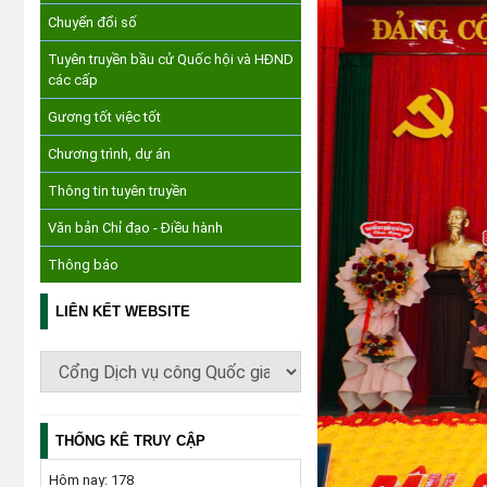
Chuyển đổi số
Tuyên truyền bầu cử Quốc hội và HĐND
các cấp
Gương tốt việc tốt
Chương trình, dự án
Thông tin tuyên truyền
Văn bản Chỉ đạo - Điều hành
Thông báo
LIÊN KẾT WEBSITE
THỐNG KÊ TRUY CẬP
Hôm nay:
178