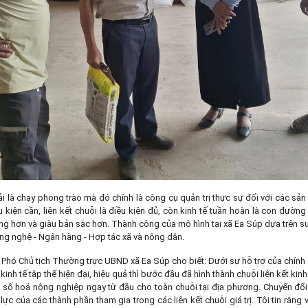
 là chạy phong trào mà đó chính là công cụ quản trị thực sự đối với các sả
ều kiện cần, liên kết chuỗi là điều kiện đủ, còn kinh tế tuần hoàn là con đườ
ững hơn và giàu bản sắc hơn. Thành công của mô hình tại xã Ea Súp dựa trên s
ng nghệ - Ngân hàng - Hợp tác xã và nông dân.
Phó Chủ tịch Thường trực UBND xã Ea Súp cho biết: Dưới sự hỗ trợ của chính
kinh tế tập thể hiện đại, hiệu quả thì bước đầu đã hình thành chuỗi liên kết kin
n số hoá nông nghiệp ngay từ đầu cho toàn chuỗi tại địa phương. Chuyển đổi
 lực của các thành phần tham gia trong các liên kết chuỗi giá trị. Tôi tin rằng 