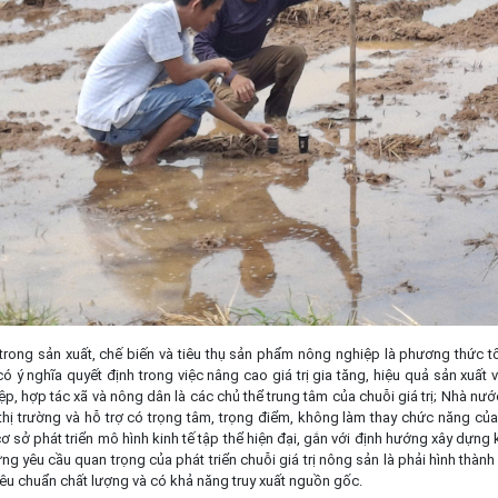
ết trong sản xuất, chế biến và tiêu thụ sản phẩm nông nghiệp là phương thức t
ó ý nghĩa quyết định trong việc nâng cao giá trị gia tăng, hiệu quả sản xuất
p, hợp tác xã và nông dân là các chủ thể trung tâm của chuỗi giá trị; Nhà nước
 thị trường và hỗ trợ có trọng tâm, trọng điểm, không làm thay chức năng của 
 cơ sở phát triển mô hình kinh tế tập thể hiện đại, gắn với định hướng xây dựn
g yêu cầu quan trọng của phát triển chuỗi giá trị nông sản là phải hình thành
iêu chuẩn chất lượng và có khả năng truy xuất nguồn gốc.