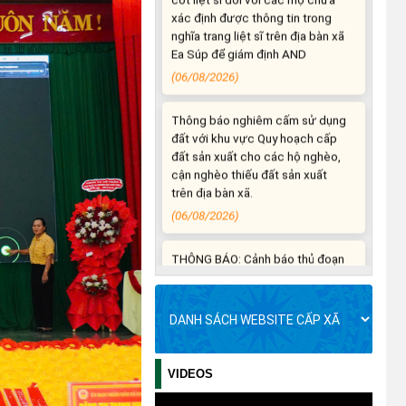
(06/08/2026)
Thông báo nghiêm cấm sử dụng
đất với khu vực Quy hoạch cấp
đất sản xuất cho các hộ nghèo,
cận nghèo thiếu đất sản xuất
trên địa bàn xã.
(06/08/2026)
THÔNG BÁO: Cảnh báo thủ đoạn
lừa đảo thông qua công tác đo
đạc, lập bản đồ địa chính, lập hồ
sơ địa chính và hoàn thành cơ sở
dữ liệu quốc gia về đất đai
(03/08/2026)
THÔNG BÁO NIÊM YẾT CÔNG
KHAI: Kết quả thẩm định hồ sơ đề
nghị hỗ trợ khắc phục thiệt hại
VIDEOS
do thiên tai bão số 13 năm 2025
trên địa bàn xã Ea Súp ngày