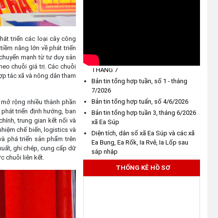
29/7/2026
BẢN TIN TỔNG HỢP TUẦN SỐ 5,
THÁNG 7
(31/07/2026)
BẢN TIN TỔNG HỢP TUẦN SỐ 3,
THÁNG 7
át triển các loại cây công
THÔNG BÁO: Về việc tổ chức
 tiềm năng lớn về phát triển
BẢN TIN TỔNG HỢP TUẦN SỐ 2,
khám sức khỏe định kỳ, khám
 chuyển mạnh từ tư duy sản
THÁNG 7
sàng lọc cho Nhân dân năm
heo chuỗi giá trị. Các chuỗi
Bản tin tổng hợp tuần, số 1 - tháng
2026
 hợp tác xã và nông dân tham
7/2026
(30/07/2026)
Bản tin tổng hợp tuấn, số 4/6/2026
Bản tin tổng hợp tuần 3, tháng 6/2026
i, mở rộng nhiều thành phần
Thông tin về 17 khu đất đấu giá
xã Ea Súp
o phát triển định hướng, ban
quyền sử dụng đất trên địa bàn
chính, trung gian kết nối và
Diện tích, dân số xã Ea Súp và các xã
tỉnh Đắk Lắk
nhiệm chế biến, logistics và
Ea Bung, Ea Rốk, Ia Rvê, Ia Lốp sau
(29/07/2026)
và phá triển sản phẩm trên
sáp nhập
 xuất, ghi chép, cung cấp dữ
Đại hội đại biểu Đảng bộ xã Ea Súp
 chuỗi liên kết.
lần thứ I, nhiệm kỳ 2025 - 2030
Về việc mời dự Hội nghị toàn
THỐNG KÊ HỒ SƠ
quốc nghiên cứu, học tập, quán
triệt và triển khai thực hiện Nghị
BẢN TIN TỔNG HỢP TUẦN SỐ 5,
THÁNG 7
quyết Hội nghị lần thứ ba Ban
Chấp hành Trung ương Đảng
BẢN TIN TỔNG HỢP TUẦN SỐ 3,
khóa XIV
THÁNG 7