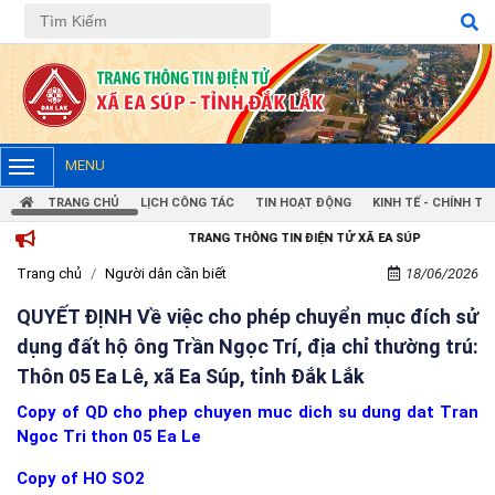
MENU
TRANG CHỦ
LỊCH CÔNG TÁC
TIN HOẠT ĐỘNG
KINH TẾ - CHÍNH TRỊ
TRANG THÔNG TIN ĐIỆN TỬ XÃ EA SÚP
Trang chủ
Người dân cần biết
18/06/2026
QUYẾT ĐỊNH Về việc cho phép chuyển mục đích sử
dụng đất hộ ông Trần Ngọc Trí, địa chỉ thường trú:
Thôn 05 Ea Lê, xã Ea Súp, tỉnh Đắk Lắk
Copy of QD cho phep chuyen muc dich su dung dat Tran
Ngoc Tri thon 05 Ea Le
Copy of HO SO2