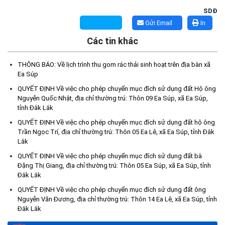
SDĐ
Gửi Email
In
Các tin khác
THÔNG BÁO: Về lịch trình thu gom rác thải sinh hoạt trên địa bàn xã
Ea Súp
QUYẾT ĐỊNH Về việc cho phép chuyển mục đích sử dụng đất Hộ ông
Nguyễn Quốc Nhật, địa chỉ thường trú: Thôn 09 Ea Súp, xã Ea Súp,
tỉnh Đắk Lắk
Kế hoạch Tổ chức lấy mẫu hài cốt liệt sĩ đối với các mộ chưa
QUYẾT ĐỊNH Về việc cho phép chuyển mục đích sử dụng đất hộ ông
xác định được thông tin trong nghĩa trang liệt sĩ trên địa bàn xã
Trần Ngọc Trí, địa chỉ thường trú: Thôn 05 Ea Lê, xã Ea Súp, tỉnh Đắk
Lắk
Ea Súp để giám định AND
(06/08/2026)
QUYẾT ĐỊNH Về việc cho phép chuyển mục đích sử dụng đất bà
Đặng Thị Giang, địa chỉ thường trú: Thôn 05 Ea Súp, xã Ea Súp, tỉnh
Đắk Lắk
Thông báo nghiêm cấm sử dụng đất với khu vực Quy hoạch
cấp đất sản xuất cho các hộ nghèo, cận nghèo thiếu đất sản
QUYẾT ĐỊNH Về việc cho phép chuyển mục đích sử dụng đất ông
xuất trên địa bàn xã.
Nguyễn Văn Đương, địa chỉ thường trú: Thôn 14 Ea Lê, xã Ea Súp, tỉnh
Đắk Lắk
(06/08/2026)