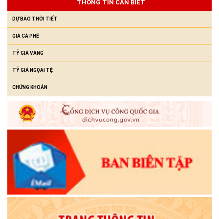
THÔNG TIN CẦN BIẾT
Chunh Hra
(23/07/2026)
DỰ BÁO THỜI TIẾT
GIÁ CÀ PHÊ
TỶ GIÁ VÀNG
TỶ GIÁ NGỌAI TỆ
CHỨNG KHOÁN