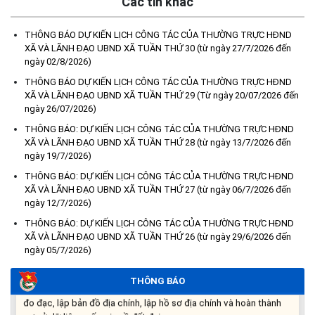
Các tin khác
THÔNG BÁO DỰ KIẾN LỊCH CÔNG TÁC CỦA THƯỜNG TRỰC HĐND
XÃ VÀ LÃNH ĐẠO UBND XÃ TUẦN THỨ 30 (từ ngày 27/7/2026 đến
ngày 02/8/2026)
THÔNG BÁO DỰ KIẾN LỊCH CÔNG TÁC CỦA THƯỜNG TRỰC HĐND
XÃ VÀ LÃNH ĐẠO UBND XÃ TUẦN THỨ 29 (Từ ngày 20/07/2026 đến
ngày 26/07/2026)
Kế hoạch Tổ chức lấy mẫu hài cốt liệt sĩ đối với các mộ chưa
THÔNG BÁO: DỰ KIẾN LỊCH CÔNG TÁC CỦA THƯỜNG TRỰC HĐND
xác định được thông tin trong nghĩa trang liệt sĩ trên địa bàn xã
XÃ VÀ LÃNH ĐẠO UBND XÃ TUẦN THỨ 28 (từ ngày 13/7/2026 đến
Ea Súp để giám định AND
ngày 19/7/2026)
(06/08/2026)
THÔNG BÁO: DỰ KIẾN LỊCH CÔNG TÁC CỦA THƯỜNG TRỰC HĐND
XÃ VÀ LÃNH ĐẠO UBND XÃ TUẦN THỨ 27 (từ ngày 06/7/2026 đến
ngày 12/7/2026)
Thông báo nghiêm cấm sử dụng đất với khu vực Quy hoạch
cấp đất sản xuất cho các hộ nghèo, cận nghèo thiếu đất sản
THÔNG BÁO: DỰ KIẾN LỊCH CÔNG TÁC CỦA THƯỜNG TRỰC HĐND
xuất trên địa bàn xã.
XÃ VÀ LÃNH ĐẠO UBND XÃ TUẦN THỨ 26 (từ ngày 29/6/2026 đến
(06/08/2026)
ngày 05/7/2026)
THÔNG BÁO
THÔNG BÁO: Cảnh báo thủ đoạn lừa đảo thông qua công tác
đo đạc, lập bản đồ địa chính, lập hồ sơ địa chính và hoàn thành
cơ sở dữ liệu quốc gia về đất đai