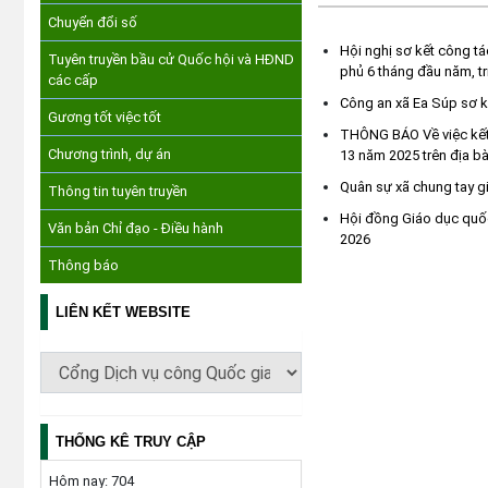
Chuyển đổi số
Hội nghị sơ kết công t
Tuyên truyền bầu cử Quốc hội và HĐND
phủ 6 tháng đầu năm, tr
các cấp
Công an xã Ea Súp sơ k
Gương tốt việc tốt
THÔNG BÁO Về việc kết t
Chương trình, dự án
13 năm 2025 trên địa b
Quân sự xã chung tay g
Thông tin tuyên truyền
Hội đồng Giáo dục quốc
Văn bản Chỉ đạo - Điều hành
2026
Thông báo
LIÊN KẾT WEBSITE
THỐNG KÊ TRUY CẬP
Hôm nay:
704