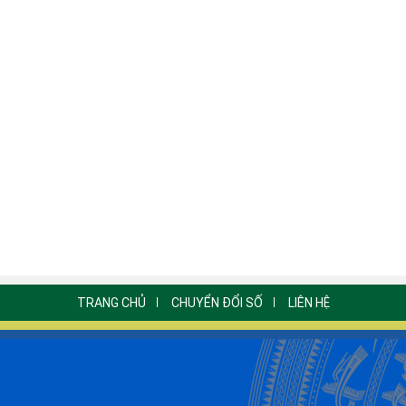
TRANG CHỦ
CHUYỂN ĐỔI SỐ
LIÊN HỆ