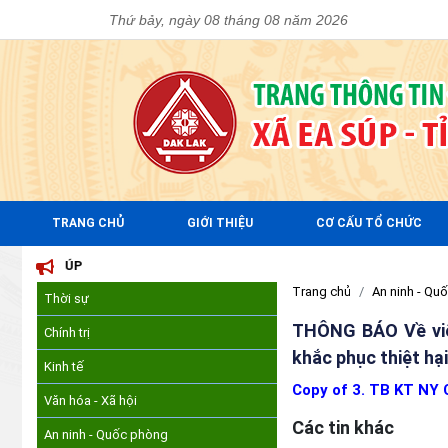
Thứ bảy, ngày 08 tháng 08 năm 2026
TRANG CHỦ
GIỚI THIỆU
CƠ CẤU TỔ CHỨC
EA SÚP
Trang chủ
An ninh - Qu
Thời sự
THÔNG BÁO Về việc
Chính trị
khắc phục thiệt hại
Kinh tế
Copy of 3. TB KT NY 
Văn hóa - Xã hội
Các tin khác
An ninh - Quốc phòng