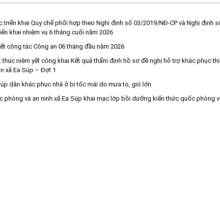
ác triển khai Quy chế phối hợp theo Nghị định số 03/2019/NĐ-CP và Nghị định
iển khai nhiệm vụ 6 tháng cuối năm 2026
ết công tác Công an 06 tháng đầu năm 2026
húc niêm yết công khai Kết quả thẩm định hồ sơ đề nghị hỗ trợ khắc phục thiệ
àn xã Ea Súp – Đợt 1
iúp dân khắc phục nhà ở bị tốc mái do mưa to, gió lớn
 phòng và an ninh xã Ea Súp khai mạc lớp bồi dưỡng kiến thức quốc phòng v