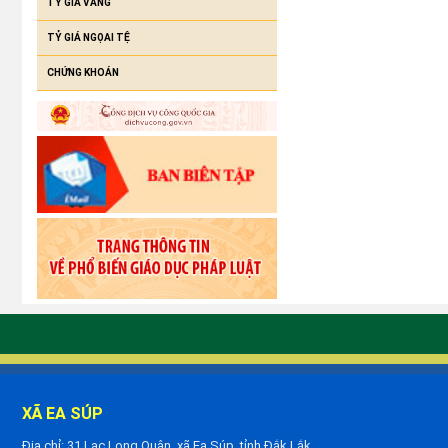
TỶ GIÁ VÀNG
TỶ GIÁ NGỌAI TỆ
CHỨNG KHOÁN
XÃ EA SÚP
Địa chỉ: 31 Lạc Long Quân, xã Ea Súp, tỉnh Đắk Lắk