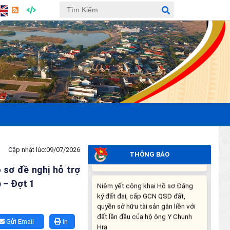
THÔNG BÁO DỰ KIẾN LỊCH CÔNG
TÁC CỦA THƯỜNG TRỰC HĐND
XÃ VÀ LÃNH ĐẠO UBND XÃ
TUẦN THỨ 30 (từ ngày
27/7/2026 đến ngày
02/8/2026)
(27/07/2026)
THÔNG BÁO: Về việc yêu cầu
chấm dứt hoạt động sản xuất tại
tiểu khu 277 xã Ea Súp, tỉnh Đắk
Lắk (lần 2)
(24/07/2026)
Cập nhật lúc:
09/07/2026
THÔNG BÁO
 sơ đề nghị hỗ trợ
Niêm yết công khai Hồ sơ Đăng
p – Đợt 1
ký đất đai, cấp GCN QSD đất,
quyền sở hữu tài sản gắn liền với
đất lần đầu của hộ ông Y Chunh
Hra
Gửi Email
In
(23/07/2026)