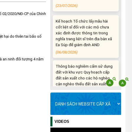
 số 02/2020/NĐ-CP của Chính
Kế hoạch Tổ chức lấy mẫu hài
cốt liệt sĩ đối với các mộ chưa
xác định được thông tin trong
nghĩa trang liệt sĩ trên địa bàn xã
t hại do thiên tai bão số
Ea Súp để giám định AND
(06/08/2026)
à an ninh đối tượng 4 năm
Thông báo nghiêm cấm sử dụng
đất với khu vực Quy hoạch cấp
đất sản xuất cho các hộ nghèo,
cận nghèo thiếu đất sản xuất
trên địa bàn xã.
(06/08/2026)
THÔNG BÁO: Cảnh báo thủ đoạn
lừa đảo thông qua công tác đo
đạc, lập bản đồ địa chính, lập hồ
VIDEOS
sơ địa chính và hoàn thành cơ sở
dữ liệu quốc gia về đất đai