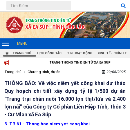
MENU
TRANG CHỦ
LỊCH CÔNG TÁC
TIN HOẠT ĐỘNG
KINH TẾ - CHÍNH TRỊ
TRANG THÔNG TIN ĐIỆN TỬ XÃ EA SÚP
Trang chủ
Chương trình, dự án
29/08/2025
THÔNG BÁO: Về việc niêm yết công khai dự thảo
Quy hoạch chi tiết xây dựng tỷ lệ 1/500 dự án
"Trang trại chăn nuôi 16.000 lợn thịt/lứa và 2.400
lợn nái" của Công ty Cổ phần Liên Hiệp Tính, thôn 3
- Cư Mlan xã Ea Súp
3. TB 61 - Thong bao niem yet cong khai