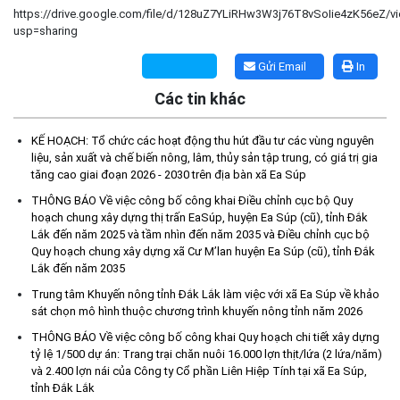
https://drive.google.com/file/d/128uZ7YLiRHw3W3j76T8vSoIie4zK56eZ/v
usp=sharing
Gửi Email
In
Các tin khác
KẾ HOẠCH: Tổ chức các hoạt động thu hút đầu tư các vùng nguyên
liệu, sản xuất và chế biến nông, lâm, thủy sản tập trung, có giá trị gia
tăng cao giai đoạn 2026 - 2030 trên địa bàn xã Ea Súp
THÔNG BÁO Về việc công bố công khai Điều chỉnh cục bộ Quy
hoạch chung xây dựng thị trấn EaSúp, huyện Ea Súp (cũ), tỉnh Đắk
Lắk đến năm 2025 và tầm nhìn đến năm 2035 và Điều chỉnh cục bộ
Quy hoạch chung xây dựng xã Cư M’lan huyện Ea Súp (cũ), tỉnh Đắk
Lắk đến năm 2035
Trung tâm Khuyến nông tỉnh Đắk Lắk làm việc với xã Ea Súp về khảo
sát chọn mô hình thuộc chương trình khuyến nông tỉnh năm 2026
Kế hoạch Tổ chức lấy mẫu hài cốt liệt sĩ đối với các mộ chưa
xác định được thông tin trong nghĩa trang liệt sĩ trên địa bàn xã
THÔNG BÁO Về việc công bố công khai Quy hoạch chi tiết xây dựng
Ea Súp để giám định AND
tỷ lệ 1/500 dự án: Trang trại chăn nuôi 16.000 lợn thịt/lứa (2 lứa/năm)
(06/08/2026)
và 2.400 lợn nái của Công ty Cổ phần Liên Hiệp Tính tại xã Ea Súp,
tỉnh Đắk Lắk