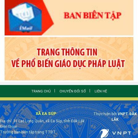
TRANG CHỦ
CHUYỂN ĐỔI SỐ
LIÊN HỆ
XÃ EA SÚP
Thực hiện bởi
VNPT ĐẮK
LẮK
Địa chỉ: 31 Lạc Long Quân, xã Ea Súp, tỉnh Đắk Lắk
Điện thoại:
Trưởng ban biên tập trang TTĐT