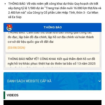
Thông báo nghiêm cấm sử dụng đất với khu vực Quy hoạch
THÔNG BÁO: Về việc niêm yết công khai dự thảo Quy hoạch chi tiết
xây dựng tỷ lệ 1/500 dự án "Trang trại chăn nuôi 16.000 lợn thịt/lứa và
cấp đất sản xuất cho các hộ nghèo, cận nghèo thiếu đất sản
2.400 lợn nái" của Công ty Cổ phần Liên Hiệp Tính, thôn 3 - Cư Mlan
xuất trên địa bàn xã.
xã Ea Súp
(06/08/2026)
THÔNG BÁO
THÔNG BÁO: Cảnh báo thủ đoạn lừa đảo thông qua công tác
đo đạc, lập bản đồ địa chính, lập hồ sơ địa chính và hoàn thành
cơ sở dữ liệu quốc gia về đất đai
(03/08/2026)
THÔNG BÁO NIÊM YẾT CÔNG KHAI: Kết quả thẩm định hồ sơ đề
nghị hỗ trợ khắc phục thiệt hại do thiên tai bão số 13 năm 2025
trên địa bàn xã Ea Súp ngày 29/7/2026
(31/07/2026)
THÔNG BÁO: Về việc tổ chức khám sức khỏe định kỳ, khám
sàng lọc cho Nhân dân năm 2026
(30/07/2026)
VIDEOS
BẢN TIN TỔNG HỢP TUẦN SỐ 3, THÁNG 7
Thông tin về 17 khu đất đấu giá quyền sử dụng đất trên địa bàn