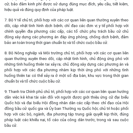
cử; bảo đảm kinh phí được sử dụng đúng mục đích, yêu cầu, tiết kiệm,
hiệu quả và đúng quy định của pháp luật.
7. Bộ Y tế chủ trì, phối hợp với các cơ quan liên quan thường xuyên theo
dõi, cập nhật tình hình dịch bệnh; chỉ đạo các đơn vị y tế phối hợp với
chính quyền địa phương các cấp, các tổ chức phụ trách bầu cử chủ
động xây dựng các phương án đáp ứng phòng, chống dịch bệnh, đảm
bảo an toàn trong thời gian chuẩn bị và tổ chức cuộc bầu cử.
8. Bộ Nông nghiệp và Môi trường chủ trì, phối hợp với các cơ quan liên
quan thường xuyên theo dõi, cập nhật tình hình, chủ động ứng phó với
những tình huống thiên tai xảy ra; chủ động xây dựng các phương án và
phối hợp với các địa phương nhằm kịp thời ứng phó với những tình
huống thiên tai có thể xảy ra ở một số địa bàn, khu vực trong thời gian
chuẩn bị và tổ chức cuộc bầu cử.
9. Thanh tra Chính phủ chủ trì, phối hợp với các cơ quan liên quan hướng
dẫn việc kê khai tài sản đối với người được giới thiệu ứng cử đại biểu
Quốc hội và đại biểu Hội đồng nhân dân các cấp theo chỉ đạo của Hội
đồng bầu cử quốc gia và Ủy ban Thường vụ Quốc hội; chủ trì hoặc phối
hợp với các bộ, ngành, địa phương tập trung giải quyết kịp thời, đúng
pháp luật các khiếu nại, tố cáo của công dân trước, trong và sau cuộc
bầu cử.