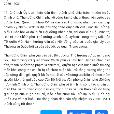
2026 - 2031.
11. Chủ tịch Ủy ban nhân dân tỉnh, thành phố chịu trách nhiệm trước
Chính phủ, Thủ tướng Chính phủ về công tác tổ chức, thực hiện cuộc bầu
cử đại biểu Quốc hội khóa XVI và đại biểu Hội đồng nhân dân các cấp
nhiệm kỳ 2026 - 2031 ở địa phương theo quy định của Luật Bầu cử đại
biểu Quốc hội và đại biểu Hội đồng nhân dân, chỉ đạo của Bộ Chính trị,
Ban Bí thư, Chính phủ, Thủ tướng Chính phủ, Ủy ban Trung ương Mặt trận
Tổ quốc Việt Nam, hướng dẫn của Hội đồng bầu cử quốc gia, Ủy ban
Thường vụ Quốc hội và của các bộ, cơ quan Trung ương.
Thủ tướng Chính phủ yêu cầu các Bộ trưởng, Thủ trưởng cơ quan ngang
bộ, Thủ trưởng cơ quan thuộc Chính phủ và Chủ tịch Ủy ban nhân dân
tỉnh, thành phố trong phạm vi nhiệm vụ, quyền hạn của mình khẩn trương
triển khai công tác chuẩn bị, tổ chức cuộc bầu cử; tăng cường công tác
tiếp công dân, giải quyết khiếu nại, tố cáo về công tác bầu cử theo thẩm
quyền; kịp thời gửi báo cáo đến Bộ Nội vụ, Văn phòng Chính phủ để tổng
hợp trình Chính phủ, Thủ tướng Chính phủ về tình hình công tác chuẩn bị,
triển khai và tổ chức cuộc bầu cử, trong ngày bầu cử theo tiến độ từng
giai đoạn của cuộc bầu cử, bảo đảm cuộc bầu cử đại biểu Quốc hội
khóa XVI và đại biểu Hội đồng nhân dân các cấp nhiệm kỳ 2026 - 2031
thành công tốt đẹp./.
Gửi Email
In