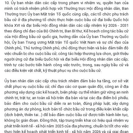
10. Ủy ban nhân dân các cấp trong phạm vi nhiệm vụ, quyền hạn của
mình có trách nhiệm phối hợp với Thường trực Hội đồng nhân dân, Ban
Thường trực Ủy ban Mặt trận Tổ quốc cùng cấp, các tổ chức phụ trách
bầu cử ở địa phương tổ chức thực hiện cuộc bầu cử đại biểu Quốc hội
khóa XVI và đại biểu Hội đồng nhân dân các cấp nhiệm kỳ 2026 - 2031
theo đúng chỉ đạo của Bộ Chính trị, Ban Bí thư, Kế hoạch công tác bầu cử
của Hội đồng bầu cử quốc gia, hướng dẫn của Ủy ban Thường vụ Quốc
hội, Ủy ban Trung ương Mặt trận Tổ quốc Việt Nam và sự chỉ đạo của
Chính phủ, Thủ tướng Chính phủ; chủ động thực hiện và bảo đảm tiến độ
việc chuẩn bị cho cuộc bầu cử; công tác hiệp thương lựa chọn, giới thiệu
người ứng cử đại biểu Quốc hội và đại biểu Hội đồng nhân dân các cấp;
trình tự các bước tiến hành công việc trước, trong, sau ngày bầu cử và
các điều kiện vật chất, kỹ thuật phục vụ cho cuộc bầu cử.
Ủy ban nhân dân các cấp chịu trách nhiệm đảm bảo hạ tầng, cơ sở vật
chất phục vụ cuộc bầu cử; chỉ đạo các cơ quan quân đội, công an ở địa
phương xây dựng các kế hoạch, biện pháp cụ thể nhằm giữ vững an ninh
chính trị, trật tự, an toàn xã hội trên địa bàn và tại các địa điểm bỏ phiếu;
bảo đảm cho cuộc bầu cử diễn ra an toàn, đúng pháp luật; xây dựng
phương án dự phòng, kịch bản tổ chức bầu cử trong điều kiện khẩn cấp
(dịch bệnh, thiên tai…) để bảo đảm cuộc bầu cử được tiến hành liên tục,
không bị gián đoạn. Đồng thời, tập trung triển khai có hiệu quả nhiệm vụ
phát triển kinh tế - xã hội năm 2025 của địa phương, chuẩn bị tốt cho việc
thực hiện kế hoạch phát triển kinh tế - xã hội năm 2026 và cả giai đoạn