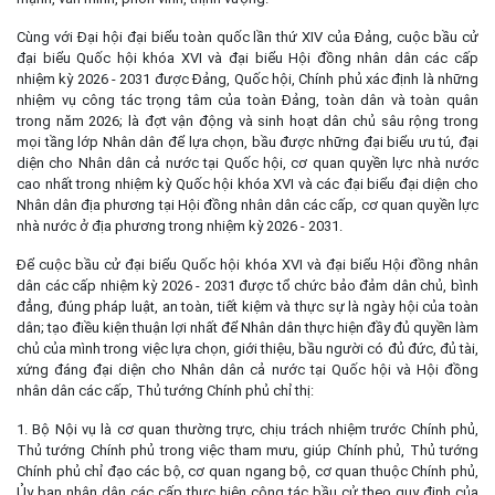
Cùng với Đại hội đại biểu toàn quốc lần thứ XIV của Đảng, cuộc bầu cử
đại biểu Quốc hội khóa XVI và đại biểu Hội đồng nhân dân các cấp
nhiệm kỳ 2026 - 2031 được Đảng, Quốc hội, Chính phủ xác định là những
nhiệm vụ công tác trọng tâm của toàn Đảng, toàn dân và toàn quân
trong năm 2026; là đợt vận động và sinh hoạt dân chủ sâu rộng trong
mọi tầng lớp Nhân dân để lựa chọn, bầu được những đại biểu ưu tú, đại
diện cho Nhân dân cả nước tại Quốc hội, cơ quan quyền lực nhà nước
cao nhất trong nhiệm kỳ Quốc hội khóa XVI và các đại biểu đại diện cho
Nhân dân địa phương tại Hội đồng nhân dân các cấp, cơ quan quyền lực
nhà nước ở địa phương trong nhiệm kỳ 2026 - 2031.
Để cuộc bầu cử đại biểu Quốc hội khóa XVI và đại biểu Hội đồng nhân
dân các cấp nhiệm kỳ 2026 - 2031 được tổ chức bảo đảm dân chủ, bình
đẳng, đúng pháp luật, an toàn, tiết kiệm và thực sự là ngày hội của toàn
dân; tạo điều kiện thuận lợi nhất để Nhân dân thực hiện đầy đủ quyền làm
chủ của mình trong việc lựa chọn, giới thiệu, bầu người có đủ đức, đủ tài,
xứng đáng đại diện cho Nhân dân cả nước tại Quốc hội và Hội đồng
nhân dân các cấp, Thủ tướng Chính phủ chỉ thị:
1. Bộ Nội vụ là cơ quan thường trực, chịu trách nhiệm trước Chính phủ,
Thủ tướng Chính phủ trong việc tham mưu, giúp Chính phủ, Thủ tướng
Chính phủ chỉ đạo các bộ, cơ quan ngang bộ, cơ quan thuộc Chính phủ,
Ủy ban nhân dân các cấp thực hiện công tác bầu cử theo quy định của