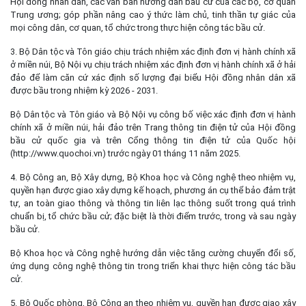
Hội đồng nhân dân, các văn bản hướng dẫn bầu cử của các bộ, cơ quan
Trung ương; góp phần nâng cao ý thức làm chủ, tinh thần tự giác của
mọi công dân, cơ quan, tổ chức trong thực hiện công tác bầu cử.
3. Bộ Dân tộc và Tôn giáo chịu trách nhiệm xác định đơn vị hành chính xã
ở miền núi, Bộ Nội vụ chịu trách nhiệm xác định đơn vị hành chính xã ở hải
đảo để làm căn cứ xác định số lượng đại biểu Hội đồng nhân dân xã
được bầu trong nhiệm kỳ 2026 - 2031.
Bộ Dân tộc và Tôn giáo và Bộ Nội vụ công bố việc xác định đơn vị hành
chính xã ở miền núi, hải đảo trên Trang thông tin điện tử của Hội đồng
bầu cử quốc gia và trên Cổng thông tin điện tử của Quốc hội
(http://www.quochoi.vn) trước ngày 01 tháng 11 năm 2025.
4. Bộ Công an, Bộ Xây dựng, Bộ Khoa học và Công nghệ theo nhiệm vụ,
quyền hạn được giao xây dựng kế hoạch, phương án cụ thể bảo đảm trật
tự, an toàn giao thông và thông tin liên lạc thông suốt trong quá trình
chuẩn bị, tổ chức bầu cử; đặc biệt là thời điểm trước, trong và sau ngày
bầu cử.
Bộ Khoa học và Công nghệ hướng dẫn việc tăng cường chuyển đổi số,
ứng dụng công nghệ thông tin trong triển khai thực hiện công tác bầu
cử.
5. Bộ Quốc phòng, Bộ Công an theo nhiệm vụ, quyền hạn được giao xây