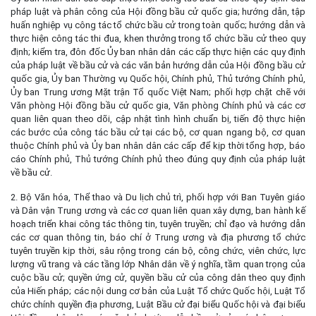
pháp luật và phân công của Hội đồng bầu cử quốc gia; hướng dẫn, tập
huấn nghiệp vụ công tác tổ chức bầu cử trong toàn quốc; hướng dẫn và
thực hiện công tác thi đua, khen thưởng trong tổ chức bầu cử theo quy
định; kiểm tra, đôn đốc Ủy ban nhân dân các cấp thực hiện các quy định
của pháp luật về bầu cử và các văn bản hướng dẫn của Hội đồng bầu cử
quốc gia, Ủy ban Thường vụ Quốc hội, Chính phủ, Thủ tướng Chính phủ,
Ủy ban Trung ương Mặt trận Tổ quốc Việt Nam; phối hợp chặt chẽ với
Văn phòng Hội đồng bầu cử quốc gia, Văn phòng Chính phủ và các cơ
quan liên quan theo dõi, cập nhật tình hình chuẩn bị, tiến độ thực hiện
các bước của công tác bầu cử tại các bộ, cơ quan ngang bộ, cơ quan
thuộc Chính phủ và Ủy ban nhân dân các cấp để kịp thời tổng hợp, báo
cáo Chính phủ, Thủ tướng Chính phủ theo đúng quy định của pháp luật
về bầu cử.
2. Bộ Văn hóa, Thể thao và Du lịch chủ trì, phối hợp với Ban Tuyên giáo
và Dân vận Trung ương và các cơ quan liên quan xây dựng, ban hành kế
hoạch triển khai công tác thông tin, tuyên truyền; chỉ đạo và hướng dẫn
các cơ quan thông tin, báo chí ở Trung ương và địa phương tổ chức
tuyên truyền kịp thời, sâu rộng trong cán bộ, công chức, viên chức, lực
lượng vũ trang và các tầng lớp Nhân dân về ý nghĩa, tầm quan trọng của
cuộc bầu cử; quyền ứng cử, quyền bầu cử của công dân theo quy định
của Hiến pháp; các nội dung cơ bản của Luật Tổ chức Quốc hội, Luật Tổ
chức chính quyền địa phương, Luật Bầu cử đại biểu Quốc hội và đại biểu