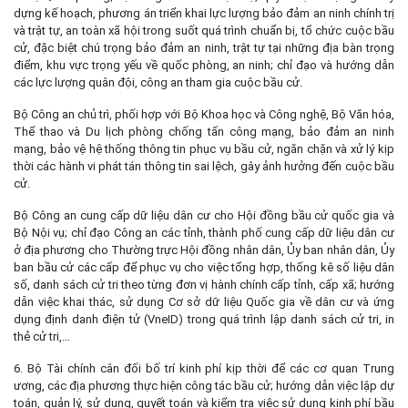
dựng kế hoạch, phương án triển khai lực lượng bảo đảm an ninh chính trị
và trật tự, an toàn xã hội trong suốt quá trình chuẩn bị, tổ chức cuộc bầu
cử, đặc biệt chú trọng bảo đảm an ninh, trật tự tại những địa bàn trọng
điểm, khu vực trọng yếu về quốc phòng, an ninh; chỉ đạo và hướng dẫn
các lực lượng quân đội, công an tham gia cuộc bầu cử.
Bộ Công an chủ trì, phối hợp với Bộ Khoa học và Công nghệ, Bộ Văn hóa,
Thể thao và Du lịch phòng chống tấn công mạng, bảo đảm an ninh
mạng, bảo vệ hệ thống thông tin phục vụ bầu cử, ngăn chặn và xử lý kịp
thời các hành vi phát tán thông tin sai lệch, gây ảnh hưởng đến cuộc bầu
cử.
Bộ Công an cung cấp dữ liệu dân cư cho Hội đồng bầu cử quốc gia và
Bộ Nội vụ; chỉ đạo Công an các tỉnh, thành phố cung cấp dữ liệu dân cư
ở địa phương cho Thường trực Hội đồng nhân dân, Ủy ban nhân dân, Ủy
ban bầu cử các cấp để phục vụ cho việc tổng hợp, thống kê số liệu dân
số, danh sách cử tri theo từng đơn vị hành chính cấp tỉnh, cấp xã; hướng
dẫn việc khai thác, sử dụng Cơ sở dữ liệu Quốc gia về dân cư và ứng
dụng định danh điện tử (VneID) trong quá trình lập danh sách cử tri, in
thẻ cử tri,…
6. Bộ Tài chính cân đối bố trí kinh phí kịp thời để các cơ quan Trung
ương, các địa phương thực hiện công tác bầu cử; hướng dẫn việc lập dự
toán, quản lý, sử dụng, quyết toán và kiểm tra việc sử dụng kinh phí bầu