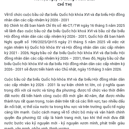
CHỈ THỊ
Về tổ chức cuộc bầu cử đại biểu Quốc hội khóa XVI và đại biểu Hội đồng
nhân dân các cấp nhiệm kỳ 2026 - 2031
Bộ Chính trị đã ban hành Chỉ thị số 46-CT/TW ngày 16 tháng 5 năm 2025
về lãnh đạo cuộc bầu cử đại biểu Quốc hội khoá XVI và bầu cử đại biểu
Hội đồng nhân dân các cấp nhiệm kỳ 2026 - 2031; Quốc hội đã ban hành
Nghị quyết số 199/2025/QH15 ngày 21 tháng 5 năm 2025 về việc rút
ngắn nhiệm kỳ Quốc hội khóa XV và Hội đồng nhân dân các cấp nhiệm
kỳ 2021 - 2026; Ngày bầu cử đại biểu Quốc hội khóa XVI và đại biểu Hội
đồng nhân dân các cấp nhiệm kỳ 2026 – 2031, theo đó, Ngày bầu cử đại
biểu Quốc hội khóa XVI và đại biểu Hội đồng nhân dân các cấp nhiệm kỳ
2026 - 2031 sẽ được tiến hành vào Chủ nhật, ngày 15 tháng 3 năm 2026.
Cuộc bầu cử đại biểu Quốc hội khóa XVI và đại biểu Hội đồng nhân dân
các cấp nhiệm kỳ 2026 - 2031 là sự kiện chính trị lớn, có ý nghĩa quan
trọng đối với cả nước và từng địa phương; được tổ chức vào thời điểm
đất nước đã tiến hành công cuộc đổi mới gần 40 năm, đạt được nhiều
thành tựu rất quan trọng, toàn diện trên tất cả các lĩnh vực, tạo nhiều dấu
ấn nổi bật, vị thế của nước ta trong khu vực và trên trường quốc tế ngày
càng lớn mạnh. Cuộc cách mạng về tổ chức bộ máy và vận hành chính
quyền địa phương 02 cấp là hành trang mới, tạo khí thế mới đưa đất
nước bước vào kỷ nguyên mới - kỷ nguyên vươn mình, phát triển giàu
mạnh, văn minh, phồn vinh, thịnh vượng.