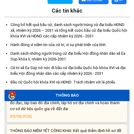
Các tin khác
Công bố kết quả bầu cử, danh sách người trúng cử đại biểu HĐND
Kế hoạch Tổ chức lấy mẫu hài cốt liệt sĩ đối với các mộ chưa
xã, nhiệm kỳ 2026 – 2031 và tổng kết cuộc bầu cử đại biểu Quốc hội
xác định được thông tin trong nghĩa trang liệt sĩ trên địa bàn xã
khóa XVI và HĐND các cấp nhiệm kỳ 2026 - 2031
Ea Súp để giám định AND
(06/08/2026)
Hành động vì niềm tin của cử tri, vì sự phát triển của tỉnh
Danh sách những người trúng cử đại biểu Hội đồng nhân dân xã Ea
Thông báo nghiêm cấm sử dụng đất với khu vực Quy hoạch
Súp khóa II, nhiệm kỳ 2026-2031
cấp đất sản xuất cho các hộ nghèo, cận nghèo thiếu đất sản
Cử tri xã Ea Súp nô nức đi bầu cử đại biểu Quốc hội khóa XVI và đại
xuất trên địa bàn xã.
biểu Hội đồng nhân dân các cấp nhiệm kỳ 2026 - 2031
(06/08/2026)
Bầu cử Quốc hội khóa XVI và HĐND: Trách nhiệm với lá phiếu
THÔNG BÁO: Cảnh báo thủ đoạn lừa đảo thông qua công tác
THÔNG BÁO
đo đạc, lập bản đồ địa chính, lập hồ sơ địa chính và hoàn thành
cơ sở dữ liệu quốc gia về đất đai
(03/08/2026)
THÔNG BÁO NIÊM YẾT CÔNG KHAI: Kết quả thẩm định hồ sơ đề
nghị hỗ trợ khắc phục thiệt hại do thiên tai bão số 13 năm 2025