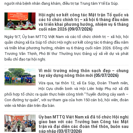
người nhà bệnh nhân đang khám, điều trị tại Trung tâm Y tế Ea Súp.
Hội nghị sơ kết công tác Mặt trận Tổ quốc và
các tổ chức chính trị – xã hội 6 tháng đầu năm
và triển khai phương hướng, nhiệm vụ 6 tháng
cuối năm 2026
(09/07/2026)
Ngày 9/7, Ủy ban MTTQ Việt Nam và các tổ chức chính trị – xã hội, hội
quần chúng xã Ea Súp tổ chức Hội nghị sơ kết công tác 6 tháng đầu năm
và triển khai phương hướng, nhiệm vụ 6 tháng cuối năm 2026. Đồng chí
Trương Văn Thịnh, Phó Bí thư Thường trực Đảng uỷ xã về dự và phát
biểu chỉ đạo tại hội nghị.
Vì môi trường nông thôn sạch đẹp – chung
tay xây dựng nông thôn mới
(05/07/2026)
Vừa qua, tại thôn 12, xã Ea Súp, Đoàn Thanh niên,
Hội Cựu chiến binh và Hội Liên hiệp Phụ nữ xã đã
phối hợp tổ chức ra quân thực hiện công trình "Tuyến đường cây xanh –
Con đường tự quản", với sự tham gia của hơn 150 cán bộ, hội viên, đoàn
viên và Nhân dân trên địa bàn.
Ủy ban MTTQ Việt Nam xã đã tổ chức Hội nghị
giao ban với các Trưởng ban Công tác Mặt
trận và đại diện các đoàn thể thôn, buôn sau
sáp nhập
(03/07/2026)