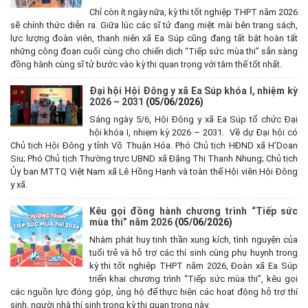
Chỉ còn ít ngày nữa, kỳ thi tốt nghiệp THPT năm 2026
sẽ chính thức diễn ra. Giữa lúc các sĩ tử đang miệt mài bên trang sách,
lực lượng đoàn viên, thanh niên xã Ea Súp cũng đang tất bật hoàn tất
những công đoạn cuối cùng cho chiến dịch “Tiếp sức mùa thi” sẵn sàng
đồng hành cùng sĩ tử bước vào kỳ thi quan trọng với tâm thế tốt nhất.
Đại hội Hội Đông y xã Ea Súp khóa I, nhiệm kỳ
2026 – 2031
(05/06/2026)
Sáng ngày 5/6, Hội Đông y xã Ea Súp tổ chức Đại
hội khóa I, nhiẹm kỳ 2026 – 2031. Về dự Đại hội có
Chủ tịch Hội Đông y tỉnh Võ Thuận Hóa. Phó Chủ tịch HĐND xã H’Doan
Siu; Phó Chủ tịch Thường trực UBND xã Đặng Thị Thanh Nhung; Chủ tịch
Ủy ban MTTQ Việt Nam xã Lê Hồng Hạnh và toàn thể Hội viên Hội Đông
y xã.
Kêu gọi đồng hành chương trình “Tiếp sức
mùa thi” năm 2026
(05/06/2026)
Nhằm phát huy tinh thần xung kích, tình nguyện của
tuổi trẻ và hỗ trợ các thí sinh cùng phụ huynh trong
kỳ thi tốt nghiệp THPT năm 2026, Đoàn xã Ea Súp
triển khai chương trình “Tiếp sức mùa thi”, kêu gọi
các nguồn lực đóng góp, ủng hộ để thực hiện các hoạt động hỗ trợ thí
sinh, người nhà thí sinh trong kỳ thi quan trọng này.