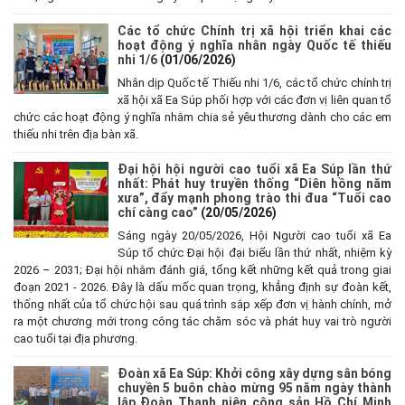
Các tổ chức Chính trị xã hội triển khai các
hoạt động ý nghĩa nhân ngày Quốc tế thiếu
nhi 1/6
(01/06/2026)
Nhân dịp Quốc tế Thiếu nhi 1/6, các tổ chức chính trị
xã hội xã Ea Súp phối hợp với các đơn vị liên quan tổ
chức các hoạt động ý nghĩa nhằm chia sẻ yêu thương dành cho các em
thiếu nhi trên địa bàn xã.
Đại hội hội người cao tuổi xã Ea Súp lần thứ
nhất: Phát huy truyền thống “Diên hồng năm
xưa”, đẩy mạnh phong trào thi đua “Tuổi cao
chí càng cao”
(20/05/2026)
Sáng ngày 20/05/2026, Hội Người cao tuổi xã Ea
Súp tổ chức Đại hội đại biểu lần thứ nhất, nhiệm kỳ
2026 – 2031; Đại hội nhằm đánh giá, tổng kết những kết quả trong giai
đoạn 2021 - 2026. Đây là dấu mốc quan trọng, khẳng định sự đoàn kết,
thống nhất của tổ chức hội sau quá trình sắp xếp đơn vị hành chính, mở
ra một chương mới trong công tác chăm sóc và phát huy vai trò người
cao tuổi tại địa phương.
Đoàn xã Ea Súp: Khởi công xây dựng sân bóng
chuyền 5 buôn chào mừng 95 năm ngày thành
Kế hoạch Tổ chức lấy mẫu hài cốt liệt sĩ đối với các mộ chưa
lập Đoàn Thanh niên cộng sản Hồ Chí Minh