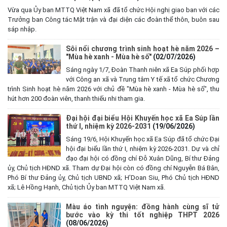
Vừa qua Ủy ban MTTQ Việt Nam xã đã tổ chức Hội nghị giao ban với các
Trưởng ban Công tác Mặt trận và đại diện các đoàn thể thôn, buôn sau
sáp nhập.
Sôi nổi chương trình sinh hoạt hè năm 2026 –
"Mùa hè xanh - Mùa hè số"
(02/07/2026)
Sáng ngày 1/7, Đoàn Thanh niên xã Ea Súp phối hợp
với Công an xã và Trung tâm Y tế xã tổ chức Chương
trình Sinh hoạt hè năm 2026 với chủ đề "Mùa hè xanh - Mùa hè số", thu
hút hơn 200 đoàn viên, thanh thiếu nhi tham gia.
Đại hội đại biểu Hội Khuyến học xã Ea Súp lần
thứ I, nhiệm kỳ 2026-2031
(19/06/2026)
Sáng 19/6, Hội Khuyến học xã Ea Súp đã tổ chức Đại
hội đại biểu lần thứ I, nhiệm kỳ 2026-2031. Dự và chỉ
đạo đại hội có đồng chí Đỗ Xuân Dũng, Bí thư Đảng
ủy, Chủ tịch HĐND xã. Tham dự Đại hội còn có đồng chí Nguyễn Bá Bân,
Phó Bí thư Đảng ủy, Chủ tịch UBND xã; H’Doan Siu, Phó Chủ tịch HĐND
xã; Lê Hồng Hạnh, Chủ tịch Ủy ban MTTQ Việt Nam xã.
Màu áo tình nguyện: đồng hành cùng sĩ tử
bước vào kỳ thi tốt nghiệp THPT 2026
(08/06/2026)