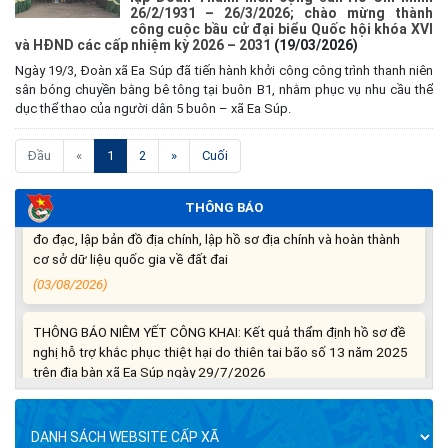
xác định được thông tin trong nghĩa trang liệt sĩ trên địa bàn xã
26/2/1931 – 26/3/2026; chào mừng thành
Ea Súp để giám định AND
công cuộc bầu cử đại biểu Quốc hội khóa XVI
và HĐND các cấp nhiệm kỳ 2026 – 2031
(19/03/2026)
(06/08/2026)
Ngày 19/3, Đoàn xã Ea Súp đã tiến hành khởi công công trình thanh niên
sân bóng chuyền bằng bê tông tại buôn B1, nhằm phục vụ nhu cầu thể
Thông báo nghiêm cấm sử dụng đất với khu vực Quy hoạch
dục thể thao của người dân 5 buôn – xã Ea Súp.
cấp đất sản xuất cho các hộ nghèo, cận nghèo thiếu đất sản
xuất trên địa bàn xã.
(current)
Đầu
«
1
2
»
Cuối
(06/08/2026)
THÔNG BÁO
THÔNG BÁO: Cảnh báo thủ đoạn lừa đảo thông qua công tác
đo đạc, lập bản đồ địa chính, lập hồ sơ địa chính và hoàn thành
cơ sở dữ liệu quốc gia về đất đai
(03/08/2026)
THÔNG BÁO NIÊM YẾT CÔNG KHAI: Kết quả thẩm định hồ sơ đề
nghị hỗ trợ khắc phục thiệt hại do thiên tai bão số 13 năm 2025
trên địa bàn xã Ea Súp ngày 29/7/2026
(31/07/2026)
THÔNG BÁO: Về việc tổ chức khám sức khỏe định kỳ, khám