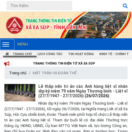
MENU
TRANG CHỦ
LỊCH CÔNG TÁC
TIN HOẠT ĐỘNG
KINH TẾ - CHÍNH TRỊ
TRANG THÔNG TIN ĐIỆN TỬ XÃ EA SÚP
Trang chủ
MẶT TRẬN VÀ ĐOÀN THỂ
Lễ thắp nến tri ân các Anh hùng liệt sĩ nhân
dịp kỷ niệm 79 năm Ngày Thương binh - Liệt sĩ
(27/7/1947 - 27/7/2026)
(26/07/2026)
Nhân dịp kỷ niệm 79 năm Ngày Thương binh - Liệt sĩ
(27/7/1947 - 27/7/2026), tối ngày 26/7/2026, tại Nghĩa trang Liệt sĩ xã Ea
Súp, Hội Cựu chiến binh, Đoàn Thanh niên phối hợp tổ chức Lễ thắp nến
tri ân các Anh hùng liệt sĩ. Tham dự buổi lễ có đại diện Thường trực
Đảng ủy, HĐND, UBND, Ủy ban MTTQ Việt Nam xã; lực lượng Công an,
Ban Chỉ huy Quân sự; lãnh đạo các cơ quan, đơn vị, trường học, Trung