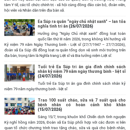
tâm Y tế, các tổ chức chính trị - xã hội cùng đông đảo cán bộ, đoàn viên,
hội viên và Nhân dân trên địa bàn xã.
Ea Súp ra quân “ngày chủ nhật xanh” – lan tỏa
nghĩa tình tri ân
(26/07/2026)
Hưởng ứng “Ngày Chủ nhật xanh” đồng loạt toàn
quốc lần thứ III năm 2026, trong không khí hướng về
Kỷ niệm 79 năm Ngày Thương binh - Liệt sĩ (27/7/1947 – 27/7/2026),
đoàn xã Ea Súp đã đồng loạt ra quân tổng dọn vệ sinh môi trường trên
địa bàn, trọng tâm là Nghĩa trang Liệt sĩ và Bia tưởng niệm Liệt sĩ.
Tuổi trẻ Ea Súp tri ân gia đình chính sách
nhân kỷ niệm 79 năm ngày thương binh - liệt sĩ
(24/07/2026)
Tuổi trẻ Ea Súp tri ân gia đình chính sách nhân kỷ
niệm 79 năm ngày thương binh - liệt sĩ
Trao 100 suất cháo, sữa và 7 suất quà cho
bệnh nhân có hoàn cảnh khó khăn
(15/07/2026)
Sáng 15/7, trong khuôn khổ Chiến dịch tình nguyện
Kỳ nghỉ hồng năm 2026, Đoàn xã Ea Súp phối hợp với các đươn vị liên
quan tổ chức chương trình trao tặng cháo, sữa và quà cho bệnh nhân,