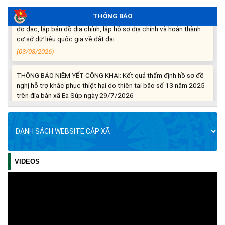
THÔNG BÁO: Cảnh báo thủ đoạn lừa đảo thông qua công tác
THÔNG BÁO
đo đạc, lập bản đồ địa chính, lập hồ sơ địa chính và hoàn thành
cơ sở dữ liệu quốc gia về đất đai
(03/08/2026)
THÔNG BÁO NIÊM YẾT CÔNG KHAI: Kết quả thẩm định hồ sơ đề
nghị hỗ trợ khắc phục thiệt hại do thiên tai bão số 13 năm 2025
trên địa bàn xã Ea Súp ngày 29/7/2026
(31/07/2026)
THÔNG BÁO: Về việc tổ chức khám sức khỏe định kỳ, khám
sàng lọc cho Nhân dân năm 2026
(30/07/2026)
VIDEOS
BẢN TIN TỔNG HỢP TUẦN SỐ 3, THÁNG 7
Thông tin về 17 khu đất đấu giá quyền sử dụng đất trên địa bàn
BẢN TIN TỔNG HỢP TUẦN SỐ 2, THÁNG 7
tỉnh Đắk Lắk
Bản tin tổng hợp tuần, số 1 - tháng 7/2026
(29/07/2026)
Bản tin tổng hợp tuấn, số 4/6/2026
Bản tin tổng hợp tuần 3, tháng 6/2026 xã Ea Súp
Về việc mời dự Hội nghị toàn quốc nghiên cứu, học tập, quán