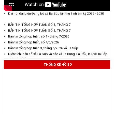
Diện tích, dân số xã Ea Súp và các xã Ea Bung, Ea Rốk, Ia Rvê, Ia Lốp
triệt và triển khai thực hiện Nghị quyết Hội nghị lần thứ ba Ban
sau sáp nhập
Chấp hành Trung ương Đảng khóa XIV
Đại hội đại biểu Đảng bộ xã Ea Súp lần thứ I, nhiệm kỳ 2025 - 2030
(28/07/2026)
BẢN TIN TỔNG HỢP TUẦN SỐ 3, THÁNG 7
THÔNG BÁO DỰ KIẾN LỊCH CÔNG TÁC CỦA THƯỜNG TRỰC
BẢN TIN TỔNG HỢP TUẦN SỐ 2, THÁNG 7
HĐND XÃ VÀ LÃNH ĐẠO UBND XÃ TUẦN THỨ 30 (từ ngày
Bản tin tổng hợp tuần, số 1 - tháng 7/2026
27/7/2026 đến ngày 02/8/2026)
Bản tin tổng hợp tuấn, số 4/6/2026
(27/07/2026)
Bản tin tổng hợp tuần 3, tháng 6/2026 xã Ea Súp
Diện tích, dân số xã Ea Súp và các xã Ea Bung, Ea Rốk, Ia Rvê, Ia Lốp
THÔNG BÁO: Về việc yêu cầu chấm dứt hoạt động sản xuất tại
sau sáp nhập
tiểu khu 277 xã Ea Súp, tỉnh Đắk Lắk (lần 2)
Đại hội đại biểu Đảng bộ xã Ea Súp lần thứ I, nhiệm kỳ 2025 - 2030
THỐNG KÊ HỒ SƠ
(24/07/2026)
Niêm yết công khai Hồ sơ Đăng ký đất đai, cấp GCN QSD đất,
quyền sở hữu tài sản gắn liền với đất lần đầu của hộ ông Y
Chunh Hra
(23/07/2026)
Kế hoạch Tổ chức lấy mẫu hài cốt liệt sĩ đối với các mộ chưa
xác định được thông tin trong nghĩa trang liệt sĩ trên địa bàn xã