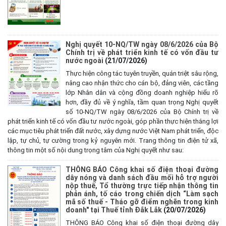
Nghị quyết 10-NQ/TW ngày 08/6/2026 của Bộ
Chính trị về phát triển kinh tế có vốn đầu tư
nước ngoài
(21/07/2026)
Thực hiện công tác tuyên truyền, quán triệt sâu rộng,
nâng cao nhận thức cho cán bộ, đảng viên, các tầng
lớp Nhân dân và cộng đồng doanh nghiệp hiểu rõ
hơn, đầy đủ về ý nghĩa, tầm quan trọng Nghị quyết
số 10-NQ/TW ngày 08/6/2026 của Bộ Chính trị về
phát triển kinh tế có vốn đầu tư nước ngoài, góp phần thực hiện thắng lợi
các mục tiêu phát triển đất nước, xây dựng nước Việt Nam phát triển, độc
lập, tự chủ, tự cường trong kỷ nguyên mới. Trang thông tin điện tử xã,
thông tin một số nội dung trọng tâm của Nghị quyết như sau:
THÔNG BÁO Công khai số điện thoại đường
dây nóng và danh sách đầu mối hỗ trợ người
nộp thuế, Tổ thường trực tiếp nhận thông tin
phản ánh, tố cáo trong chiến dịch “Làm sạch
mã số thuế - Tháo gỡ điểm nghẽn trong kinh
doanh" tại Thuế tỉnh Đắk Lắk
(20/07/2026)
THÔNG BÁO Công khai số điện thoại đường dây