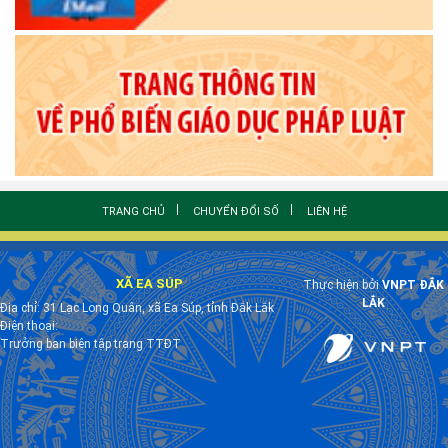
TRANG CHỦ
CHUYỂN ĐỔI SỐ
LIÊN HỆ
XÃ EA SÚP
Thực hiện bởi
VNPT ĐẮK
LẮK
Địa chỉ: 31 Lạc Long Quân, xã Ea Súp, tỉnh Đắk Lắk
Điện thoại:
Trưởng ban biên tập trang TTĐT