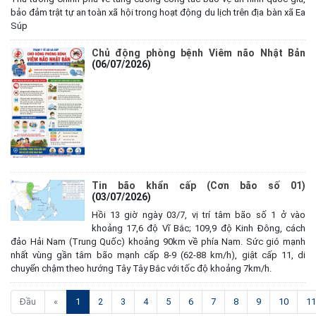
bảo đảm trật tự an toàn xã hội trong hoạt động du lịch trên địa bàn xã Ea
Súp
Chủ động phòng bệnh Viêm não Nhật Bản
(06/07/2026)
Kế hoạch Tổ chức lấy mẫu hài cốt liệt sĩ đối với các mộ chưa
Tin bão khẩn cấp (Cơn bão số 01)
xác định được thông tin trong nghĩa trang liệt sĩ trên địa bàn xã
(03/07/2026)
Ea Súp để giám định AND
Hồi 13 giờ ngày 03/7, vị trí tâm bão số 1 ở vào
(06/08/2026)
khoảng 17,6 độ Vĩ Bắc; 109,9 độ Kinh Đông, cách
đảo Hải Nam (Trung Quốc) khoảng 90km về phía Nam. Sức gió mạnh
Thông báo nghiêm cấm sử dụng đất với khu vực Quy hoạch
nhất vùng gần tâm bão mạnh cấp 8-9 (62-88 km/h), giật cấp 11, di
cấp đất sản xuất cho các hộ nghèo, cận nghèo thiếu đất sản
chuyển chậm theo hướng Tây Tây Bắc với tốc độ khoảng 7km/h.
xuất trên địa bàn xã.
(06/08/2026)
(current)
Đầu
«
1
2
3
4
5
6
7
8
9
10
11