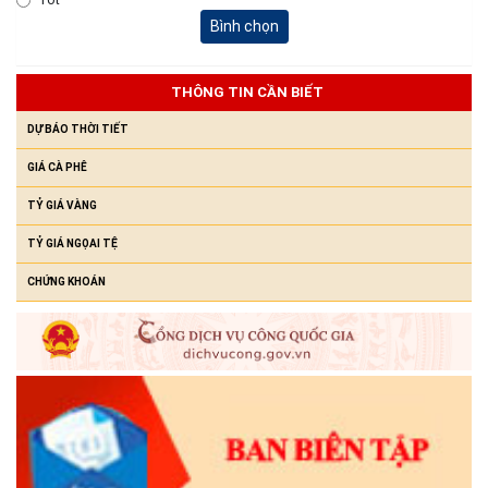
Bình chọn
Niêm yết công khai Hồ sơ Đăng ký đất đai, cấp GCN QSD đất,
quyền sở hữu tài sản gắn liền với đất lần đầu của hộ ông Y
Chunh Hra
THÔNG TIN CẦN BIẾT
(23/07/2026)
DỰ BÁO THỜI TIẾT
GIÁ CÀ PHÊ
TỶ GIÁ VÀNG
TỶ GIÁ NGỌAI TỆ
CHỨNG KHOÁN