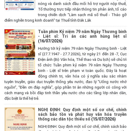
nóng và danh sách đầu mối hỗ trợ người nộp thuế,
Tổ thường trực tiếp nhận thông tin phản ánh, tố cáo
trong chiến dịch “Làm sạch mã số thuế - Tháo gỡ
điểm nghẽn trong kinh doanh" tại Thuế tỉnh Đắk Lắk
Tuần phim Kỷ niệm 79 năm Ngày Thương binh
- Liệt sĩ: Tri ân các anh hùng liệt sĩ
(16/07/2026)
Hướng tới kỷ niệm 79 năm Ngày Thương binh - Liệt
sĩ (27.7.1947 - 27.7.2026), từ ngày 21 đến 28 -7, Cục
Điện ảnh (Bộ Văn hóa, Thể thao và Du lịch) sẽ chủ trì
tổ chức Tuần phim kỷ niệm 79 năm Ngày Thương
binh - Liệt sĩ trên phạm vi toàn quốc. Đây là hoạt
động chính trị, văn hóa có ý nghĩa sâu sắc nhằm
tuyên truyền, giáo dục truyền thống yêu nước, đạo lý “Uống nước nhớ
nguồn”, “Đền ơn đáp nghĩa”, góp phần tri ân những người có công với
cách mạng và bồi đắp tinh thần yêu nước cho các tầng lớp nhân dân,
đặc biệt là thế hệ trẻ.
NGHỊ ĐỊNH: Quy định một số cơ chế, chính
sách bảo tồn và phát huy văn hóa truyền
thống các dân tộc thiểu số
(15/07/2026)
NGHỊ ĐỊNH: Quy định một số cơ chế, chính sách bảo