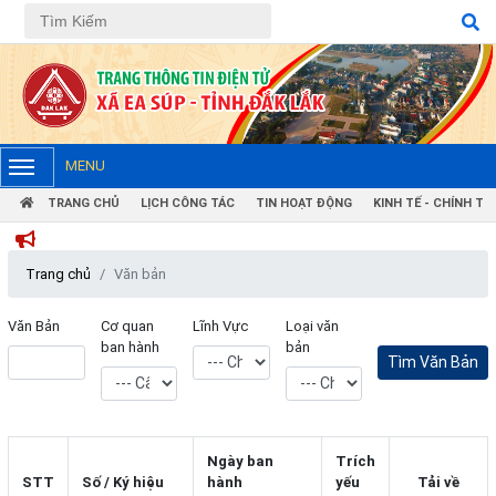
MENU
TRANG CHỦ
LỊCH CÔNG TÁC
TIN HOẠT ĐỘNG
KINH TẾ - CHÍNH TRỊ
Trang chủ
Văn bản
Văn Bản
Cơ quan
Lĩnh Vực
Loại văn
ban hành
bản
Ngày ban
Trích
STT
Số / Ký hiệu
hành
yếu
Tải về