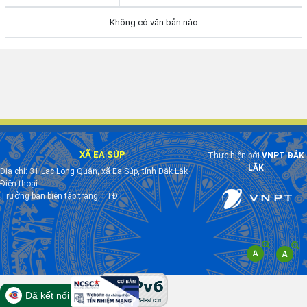
Không có văn bản nào
XÃ EA SÚP
Thực hiện bởi
VNPT ĐẮK
LẮK
Địa chỉ: 31 Lạc Long Quân, xã Ea Súp, tỉnh Đắk Lắk
Điện thoại:
Trưởng ban biên tập trang TTĐT
Đã kết nối EMC