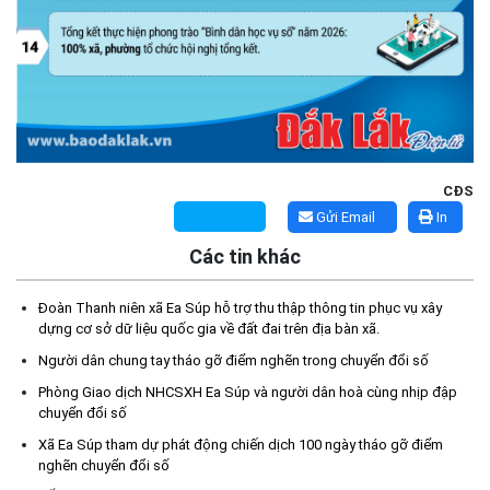
CĐS
Gửi Email
In
Các tin khác
Đoàn Thanh niên xã Ea Súp hỗ trợ thu thập thông tin phục vụ xây
Kế hoạch Tổ chức lấy mẫu hài cốt liệt sĩ đối với các mộ chưa
dựng cơ sở dữ liệu quốc gia về đất đai trên địa bàn xã.
xác định được thông tin trong nghĩa trang liệt sĩ trên địa bàn xã
Ea Súp để giám định AND
Người dân chung tay tháo gỡ điểm nghẽn trong chuyển đổi số
(06/08/2026)
Phòng Giao dịch NHCSXH Ea Súp và người dân hoà cùng nhịp đập
chuyển đổi số
Thông báo nghiêm cấm sử dụng đất với khu vực Quy hoạch
Xã Ea Súp tham dự phát động chiến dịch 100 ngày tháo gỡ điểm
cấp đất sản xuất cho các hộ nghèo, cận nghèo thiếu đất sản
nghẽn chuyển đổi số
xuất trên địa bàn xã.