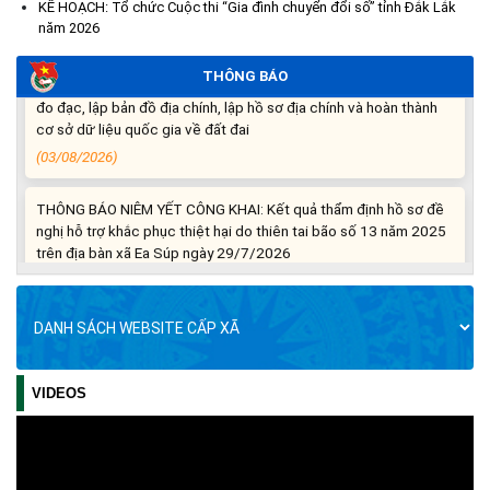
KẾ HOẠCH: Tổ chức Cuộc thi “Gia đình chuyển đổi số” tỉnh Đắk Lắk
(06/08/2026)
năm 2026
THÔNG BÁO: Cảnh báo thủ đoạn lừa đảo thông qua công tác
THÔNG BÁO
đo đạc, lập bản đồ địa chính, lập hồ sơ địa chính và hoàn thành
cơ sở dữ liệu quốc gia về đất đai
(03/08/2026)
THÔNG BÁO NIÊM YẾT CÔNG KHAI: Kết quả thẩm định hồ sơ đề
nghị hỗ trợ khắc phục thiệt hại do thiên tai bão số 13 năm 2025
trên địa bàn xã Ea Súp ngày 29/7/2026
(31/07/2026)
THÔNG BÁO: Về việc tổ chức khám sức khỏe định kỳ, khám
sàng lọc cho Nhân dân năm 2026
(30/07/2026)
VIDEOS
BẢN TIN TỔNG HỢP TUẦN SỐ 5, THÁNG 7
Thông tin về 17 khu đất đấu giá quyền sử dụng đất trên địa bàn
BẢN TIN TỔNG HỢP TUẦN SỐ 3, THÁNG 7
tỉnh Đắk Lắk
BẢN TIN TỔNG HỢP TUẦN SỐ 2, THÁNG 7
(29/07/2026)
Bản tin tổng hợp tuần, số 1 - tháng 7/2026