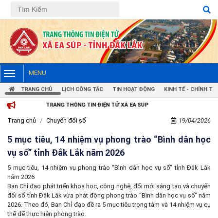
MENU
TRANG CHỦ
LỊCH CÔNG TÁC
TIN HOẠT ĐỘNG
KINH TẾ - CHÍNH TRỊ
TRANG THÔNG TIN ĐIỆN TỬ XÃ EA SÚP
Trang chủ
Chuyển đổi số
19/04/2026
5 mục tiêu, 14 nhiệm vụ phong trào “Bình dân học
vụ số” tỉnh Đắk Lắk năm 2026
5 mục tiêu, 14 nhiệm vụ phong trào “Bình dân học vụ số” tỉnh Đắk Lắk
năm 2026
Ban Chỉ đạo phát triển khoa học, công nghệ, đổi mới sáng tạo và chuyển
đổi số tỉnh Đắk Lắk vừa phát động phong trào “Bình dân học vụ số” năm
2026. Theo đó, Ban Chỉ đạo đề ra 5 mục tiêu trọng tâm và 14 nhiệm vụ cụ
thể để thực hiện phong trào.