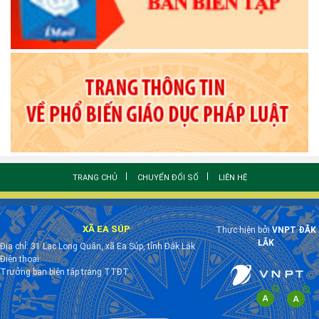
TRANG CHỦ
CHUYỂN ĐỔI SỐ
LIÊN HỆ
XÃ EA SÚP
Thực hiện bởi
VNPT ĐẮK
LẮK
Địa chỉ: 31 Lạc Long Quân, xã Ea Súp, tỉnh Đắk Lắk
Điện thoại:
Trưởng ban biên tập trang TTĐT