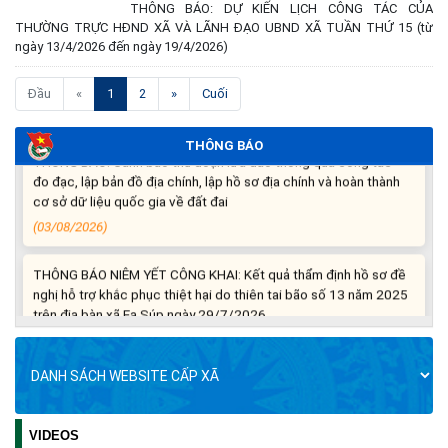
THÔNG BÁO: DỰ KIẾN LỊCH CÔNG TÁC CỦA
THƯỜNG TRỰC HĐND XÃ VÀ LÃNH ĐẠO UBND XÃ TUẦN THỨ 15 (từ
Thông báo nghiêm cấm sử dụng đất với khu vực Quy hoạch
ngày 13/4/2026 đến ngày 19/4/2026)
cấp đất sản xuất cho các hộ nghèo, cận nghèo thiếu đất sản
xuất trên địa bàn xã.
(current)
Đầu
«
1
2
»
Cuối
(06/08/2026)
THÔNG BÁO
THÔNG BÁO: Cảnh báo thủ đoạn lừa đảo thông qua công tác
đo đạc, lập bản đồ địa chính, lập hồ sơ địa chính và hoàn thành
cơ sở dữ liệu quốc gia về đất đai
(03/08/2026)
THÔNG BÁO NIÊM YẾT CÔNG KHAI: Kết quả thẩm định hồ sơ đề
nghị hỗ trợ khắc phục thiệt hại do thiên tai bão số 13 năm 2025
trên địa bàn xã Ea Súp ngày 29/7/2026
(31/07/2026)
THÔNG BÁO: Về việc tổ chức khám sức khỏe định kỳ, khám
sàng lọc cho Nhân dân năm 2026
(30/07/2026)
VIDEOS