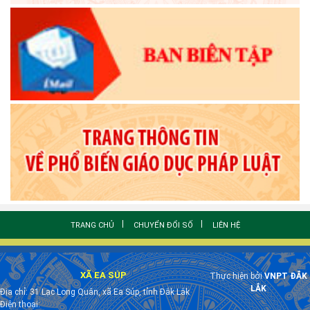
TRANG CHỦ
CHUYỂN ĐỔI SỐ
LIÊN HỆ
XÃ EA SÚP
Thực hiện bởi
VNPT ĐẮK
LẮK
Địa chỉ: 31 Lạc Long Quân, xã Ea Súp, tỉnh Đắk Lắk
Điện thoại: