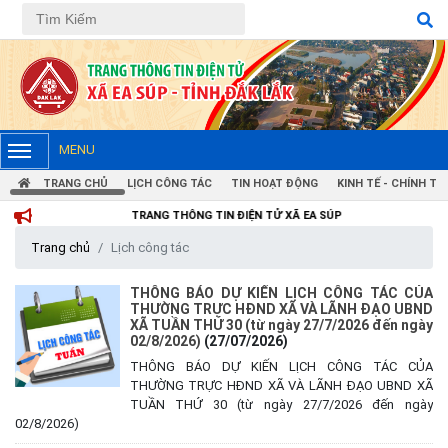
MENU
TRANG CHỦ
LỊCH CÔNG TÁC
TIN HOẠT ĐỘNG
KINH TẾ - CHÍNH TRỊ
TRANG THÔNG TIN ĐIỆN TỬ XÃ EA SÚP
Trang chủ
Lịch công tác
THÔNG BÁO DỰ KIẾN LỊCH CÔNG TÁC CỦA
THƯỜNG TRỰC HĐND XÃ VÀ LÃNH ĐẠO UBND
XÃ TUẦN THỨ 30 (từ ngày 27/7/2026 đến ngày
02/8/2026)
(27/07/2026)
THÔNG BÁO DỰ KIẾN LỊCH CÔNG TÁC CỦA
THƯỜNG TRỰC HĐND XÃ VÀ LÃNH ĐẠO UBND XÃ
TUẦN THỨ 30 (từ ngày 27/7/2026 đến ngày
02/8/2026)