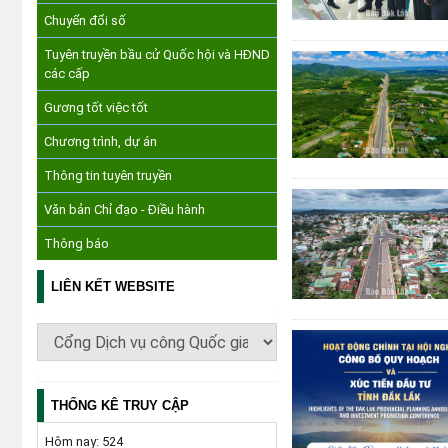
Chuyển đổi số
Tuyên truyền bầu cử Quốc hội và HĐND
các cấp
Gương tốt việc tốt
Chương trình, dự án
Thông tin tuyên truyền
Văn bản Chỉ đạo - Điều hành
Thông báo
LIÊN KẾT WEBSITE
THỐNG KÊ TRUY CẬP
Hôm nay:
524