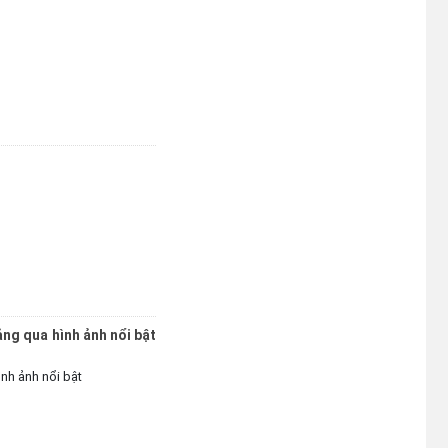
Lắk (lần 2)
(24/07/2026)
Niêm yết công khai Hồ sơ Đăng
ký đất đai, cấp GCN QSD đất,
quyền sở hữu tài sản gắn liền với
đất lần đầu của hộ ông Y Chunh
Hra
(23/07/2026)
ảng qua hình ảnh nổi bật
ình ảnh nổi bật