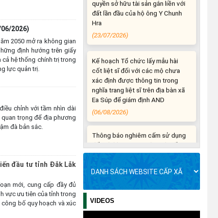
(23/07/2026)
/06/2026)
Kế hoạch Tổ chức lấy mẫu hài
 năm 2050 mở ra không gian
cốt liệt sĩ đối với các mộ chưa
 những định hướng trên giấy
xác định được thông tin trong
 cả hệ thống chính trị trong
nghĩa trang liệt sĩ trên địa bàn xã
g lực quản trị.
Ea Súp để giám định AND
(06/08/2026)
iều chỉnh với tầm nhìn dài
Thông báo nghiêm cấm sử dụng
c quan trọng để địa phương
đất với khu vực Quy hoạch cấp
 đậm đà bản sắc.
đất sản xuất cho các hộ nghèo,
cận nghèo thiếu đất sản xuất
trên địa bàn xã.
(06/08/2026)
iến đầu tư tỉnh Đắk Lắk
THÔNG BÁO: Cảnh báo thủ đoạn
 đoạn mới, cung cấp đầy đủ
lừa đảo thông qua công tác đo
nh vực ưu tiên của tỉnh trong
VIDEOS
đạc, lập bản đồ địa chính, lập hồ
ị công bố quy hoạch và xúc
sơ địa chính và hoàn thành cơ sở