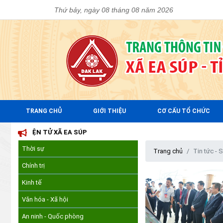
Thứ bảy, ngày 08 tháng 08 năm 2026
TRANG CHỦ
GIỚI THIỆU
CƠ CẤU TỔ CHỨC
Ử XÃ EA SÚP
Thời sự
Trang chủ
Tin tức - 
Chính trị
Kinh tế
Văn hóa - Xã hội
An ninh - Quốc phòng