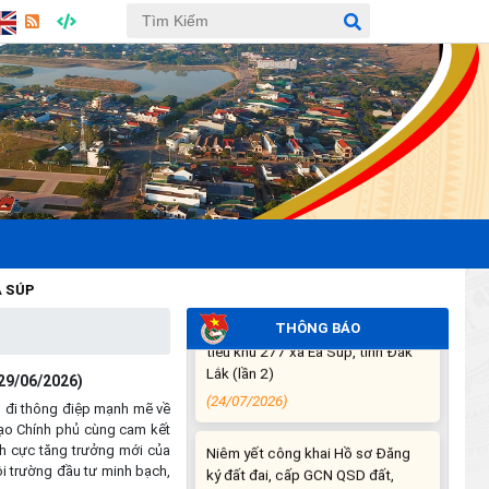
(28/07/2026)
THÔNG BÁO DỰ KIẾN LỊCH CÔNG
TÁC CỦA THƯỜNG TRỰC HĐND
XÃ VÀ LÃNH ĐẠO UBND XÃ
TUẦN THỨ 30 (từ ngày
27/7/2026 đến ngày
02/8/2026)
(27/07/2026)
THÔNG BÁO: Về việc yêu cầu
chấm dứt hoạt động sản xuất tại
tiểu khu 277 xã Ea Súp, tỉnh Đắk
Lắk (lần 2)
THÔNG BÁO
(24/07/2026)
29/06/2026)
Niêm yết công khai Hồ sơ Đăng
n đi thông điệp mạnh mẽ về
ký đất đai, cấp GCN QSD đất,
đạo Chính phủ cùng cam kết
quyền sở hữu tài sản gắn liền với
nh cực tăng trưởng mới của
đất lần đầu của hộ ông Y Chunh
i trường đầu tư minh bạch,
Hra