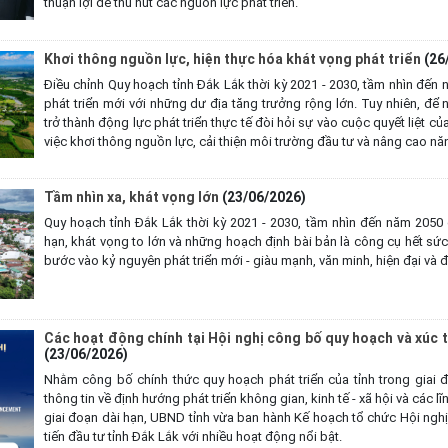
thuận lợi để thu hút các nguồn lực phát triển.
Khơi thông nguồn lực, hiện thực hóa khát vọng phát triển
(26
Điều chỉnh Quy hoạch tỉnh Đắk Lắk thời kỳ 2021 - 2030, tầm nhìn đến
phát triển mới với những dư địa tăng trưởng rộng lớn. Tuy nhiên, để
trở thành động lực phát triển thực tế đòi hỏi sự vào cuộc quyết liệt của
việc khơi thông nguồn lực, cải thiện môi trường đầu tư và nâng cao năn
Tầm nhìn xa, khát vọng lớn
(23/06/2026)
Quy hoạch tỉnh Đắk Lắk thời kỳ 2021 - 2030, tầm nhìn đến năm 2050 đ
hạn, khát vọng to lớn và những hoạch định bài bản là công cụ hết sứ
bước vào kỷ nguyên phát triển mới - giàu mạnh, văn minh, hiện đại và
Các hoạt động chính tại Hội nghị công bố quy hoạch và xúc t
(23/06/2026)
Nhằm công bố chính thức quy hoạch phát triển của tỉnh trong giai
thông tin về định hướng phát triển không gian, kinh tế - xã hội và các lĩ
giai đoạn dài hạn, UBND tỉnh vừa ban hành Kế hoạch tổ chức Hội ngh
tiến đầu tư tỉnh Đắk Lắk với nhiều hoạt động nổi bật.