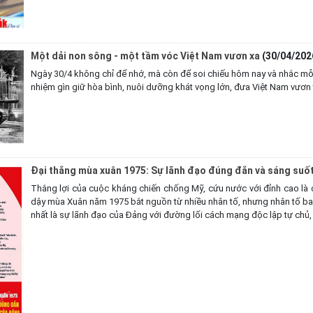
Một dải non sông - một tầm vóc Việt Nam vươn xa
(30/04/202
Ngày 30/4 không chỉ để nhớ, mà còn để soi chiếu hôm nay và nhắc mỗi c
nhiệm gìn giữ hòa bình, nuôi dưỡng khát vọng lớn, đưa Việt Nam vươn 
Đại thắng mùa xuân 1975: Sự lãnh đạo đúng đắn và sáng suố
Thắng lợi của cuộc kháng chiến chống Mỹ, cứu nước với đỉnh cao là 
dậy mùa Xuân năm 1975 bắt nguồn từ nhiều nhân tố, nhưng nhân tố bao
nhất là sự lãnh đạo của Đảng với đường lối cách mạng độc lập tự chủ