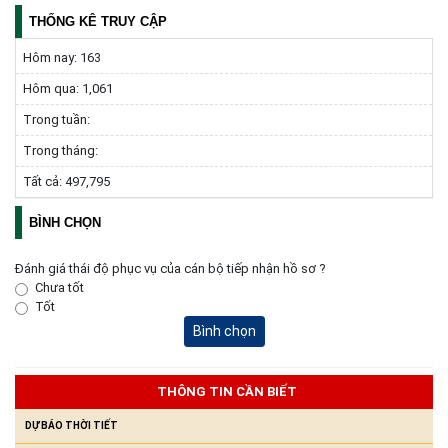
THÔNG BÁO: Về việc yêu cầu chấm dứt hoạt động sản xuất tại
THỐNG KÊ TRUY CẬP
tiểu khu 277 xã Ea Súp, tỉnh Đắk Lắk (lần 2)
Hôm nay:
163
(24/07/2026)
Hôm qua:
1,061
Niêm yết công khai Hồ sơ Đăng ký đất đai, cấp GCN QSD đất,
Trong tuần:
quyền sở hữu tài sản gắn liền với đất lần đầu của hộ ông Y
Trong tháng:
Chunh Hra
(23/07/2026)
Tất cả:
497,795
BÌNH CHỌN
Đánh giá thái độ phục vụ của cán bộ tiếp nhận hồ sơ ?
Chưa tốt
Tốt
Bình chọn
THÔNG TIN CẦN BIẾT
DỰ BÁO THỜI TIẾT