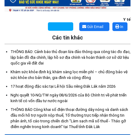
Y tế
Gửi Email
In
Các tin khác
THÔNG BÁO: Cảnh báo thủ đoạn lừa đảo thông qua công tác đo đạc,
lập bản đồ địa chính, lập hồ sơ địa chính và hoàn thành cơ sở dữ liệu
quốc gia về đất đai
Kế hoạch Tổ chức lấy mẫu hài cốt liệt sĩ đối với các mộ chưa
Khám sức khỏe định kỳ, khám sàng lọc miễn phí – chủ động bảo vệ
xác định được thông tin trong nghĩa trang liệt sĩ trên địa bàn xã
sức khỏe cho bản thân, gia đình và cộng đồng
Ea Súp để giám định AND
17 hoạt động đặc sắc tại Lễ hội Sầu riêng Đắk Lắk năm 2026
(06/08/2026)
Nghị quyết 10-NQ/TW ngày 08/6/2026 của Bộ Chính trị về phát triển
kinh tế có vốn đầu tư nước ngoài
Thông báo nghiêm cấm sử dụng đất với khu vực Quy hoạch
THÔNG BÁO Công khai số điện thoại đường dây nóng và danh sách
cấp đất sản xuất cho các hộ nghèo, cận nghèo thiếu đất sản
đầu mối hỗ trợ người nộp thuế, Tổ thường trực tiếp nhận thông tin
xuất trên địa bàn xã.
phản ánh, tố cáo trong chiến dịch “Làm sạch mã số thuế - Tháo gỡ
(06/08/2026)
điểm nghẽn trong kinh doanh" tại Thuế tỉnh Đắk Lắk