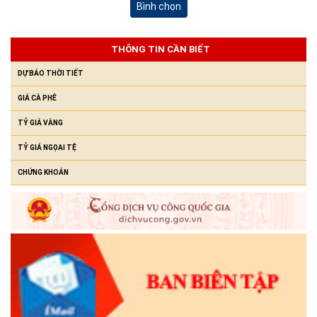
Bình chọn
Niêm yết công khai Hồ sơ Đăng ký đất đai, cấp GCN QSD đất,
quyền sở hữu tài sản gắn liền với đất lần đầu của hộ ông Y
Chunh Hra
THÔNG TIN CẦN BIẾT
(23/07/2026)
DỰ BÁO THỜI TIẾT
GIÁ CÀ PHÊ
TỶ GIÁ VÀNG
TỶ GIÁ NGỌAI TỆ
CHỨNG KHOÁN