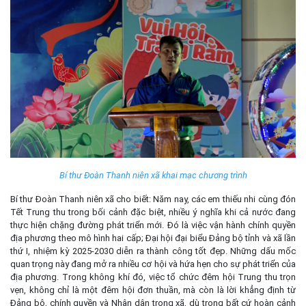
Bí thư Đoàn Thanh niên xã khai mạc chương trình
Bí thư Đoàn Thanh niên xã cho biết: Năm nay, các em thiếu nhi cùng đón
Tết Trung thu trong bối cảnh đặc biệt, nhiều ý nghĩa khi cả nước đang
thực hiện chặng đường phát triển mới. Đó là việc vận hành chính quyền
địa phương theo mô hình hai cấp; Đại hội đại biểu Đảng bộ tỉnh và xã lần
thứ I, nhiệm kỳ 2025-2030 diễn ra thành công tốt đẹp. Những dấu mốc
quan trọng này đang mở ra nhiều cơ hội và hứa hẹn cho sự phát triển của
địa phương. Trong không khí đó, việc tổ chức đêm hội Trung thu trọn
vẹn, không chỉ là một đêm hội đơn thuần, mà còn là lời khẳng định từ
Đảng bộ, chính quyền và Nhân dân trong xã, dù trong bất cứ hoàn cảnh