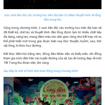
Học sinh liên đội các trường học trên địa bàn Cư Mlan thuyết trình về lồng
đèn trung thu
Cũng trong chương trình, 3 cụm liên đội các trường học trên địa bàn xã
đã thiết kế, chế tác và thuyết trình đèn lồng được làm từ nhiều chất liệu
đa dạng, sáng tạo, mang đậm màu sắc dân gian cũng như kết hợp với xu
thế phát triển mới trong giai đoạn hiện nay như: thuyền, buồm, sao; linh
vật rồng, tri thức học đường…
Kết thúc đêm hội trăng rằm, đông đảo Nhân dân và thiếu niên, nhi đồng
tham gia rước đèn trên các tuyến đường của xã, tạo ấn tượng đẹp về một
Tết Trung thu đoàn viên, ấm cúng.
Sau đây là một số hình ảnh hoạt động trong chương trình: