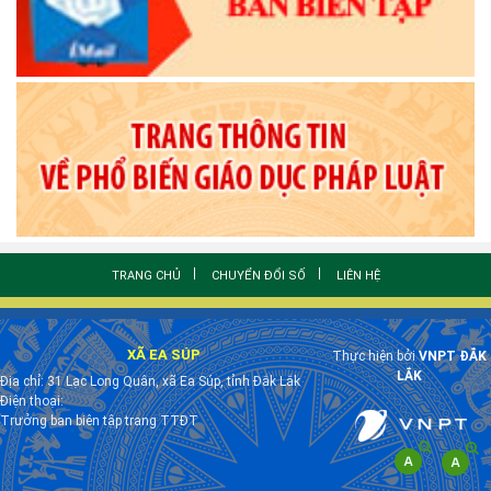
TRANG CHỦ
CHUYỂN ĐỔI SỐ
LIÊN HỆ
XÃ EA SÚP
Thực hiện bởi
VNPT ĐẮK
LẮK
Địa chỉ: 31 Lạc Long Quân, xã Ea Súp, tỉnh Đắk Lắk
Điện thoại:
Trưởng ban biên tập trang TTĐT