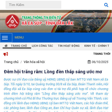
MENU
TRANG CHỦ
LỊCH CÔNG TÁC
TIN HOẠT ĐỘNG
KINH TẾ - CHÍNH TRỊ
TRANG THÔNG TIN ĐIỆN TỬ XÃ EA SÚP
Trang chủ
Văn hóa xã hội
06/10/2025
Đêm hội trăng rằm: Lồng đèn thắp sáng ước mơ
Được sự chỉ đạo của Đảng uỷ, HĐND, UBND, Uỷ ban MTTQ Việt Nam xã Ea
Súp. Tối ngày 5/10, tại Quảng trường 30/8 xã Ea Súp, Đoàn Thanh niên, Hội
đồng đội xã Ea Súp cùng các đơn vị tài trợ đã phối hợp tổ chức chương
trình đêm hội trăng rằm “Lồng đèn thắp sáng ước mơ”. Về tham dự
chương trình có Phó Bí thư Thường trực Đảng uỷ xã Trương Văn Thịnh; các
đồng chí lãnh đạo HĐND, UBND, Uỷ ban MTTQ Việt Nam, các hội đoàn thể,
các phòng ban; lãnh đạo Công an, Ban Chỉ huy Quân sự xã; lãnh đạo Hạt