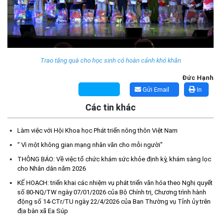
Trao tặng quà cho học sinh có hoàn cảnh khó khăn
Đức Hạnh
Gửi Email
In
Các tin khác
Kế hoạch Tổ chức lấy mẫu hài cốt liệt sĩ đối với các mộ chưa
xác định được thông tin trong nghĩa trang liệt sĩ trên địa bàn xã
Làm việc với Hội Khoa học Phát triển nông thôn Việt Nam
Ea Súp để giám định AND
(06/08/2026)
“ Vì một không gian mạng nhân văn cho mỗi người”
THÔNG BÁO: Về việc tổ chức khám sức khỏe định kỳ, khám sàng lọc
Thông báo nghiêm cấm sử dụng đất với khu vực Quy hoạch
cho Nhân dân năm 2026
cấp đất sản xuất cho các hộ nghèo, cận nghèo thiếu đất sản
KẾ HOẠCH: triển khai các nhiệm vụ phát triển văn hóa theo Nghị quyết
xuất trên địa bàn xã.
số 80-NQ/TW ngày 07/01/2026 của Bộ Chính trị, Chương trình hành
(06/08/2026)
động số 14-CTr/TU ngày 22/4/2026 của Ban Thường vụ Tỉnh ủy trên
địa bàn xã Ea Súp