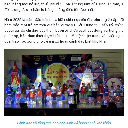
nào, bằng mọi nỗ lực, thiếu nhi vẫn luôn là trung tâm của sự quan tâm, là
đối tượng được chăm lo bằng những điều tốt đẹp nhất.
Năm 2025 là năm đầu tiên thực hiện chính quyền địa phương 2 cấp, để
bảm bảo mọi trẻ em trên địa bàn được vui Tết Trung thu, cấp uỷ, chính
quyền xã đã chỉ đạo các thôn, buôn tổ chức các hoạt động vui trung thu
phù hợp, bảo đảm thiết thực, hiệu quả, tiết kiệm; tập trung vào việc tặng
quà, trao học bổng cho trẻ em có hoàn cảnh đặc biệt khó khăn.
Lãnh đạo xã tặng quà cho học sinh có hoàn cảnh khó khăn