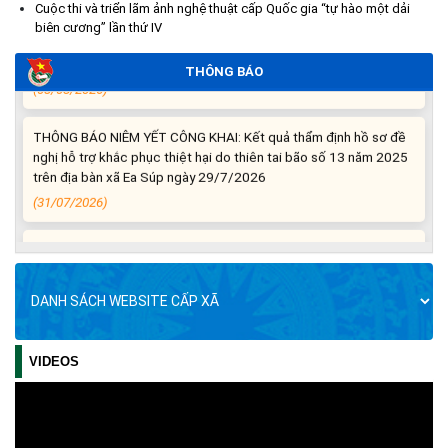
THÔNG BÁO: Cảnh báo thủ đoạn lừa đảo thông qua công tác
Cuộc thi và triển lãm ảnh nghệ thuật cấp Quốc gia “tự hào một dải
đo đạc, lập bản đồ địa chính, lập hồ sơ địa chính và hoàn thành
biên cương” lần thứ IV
cơ sở dữ liệu quốc gia về đất đai
(03/08/2026)
THÔNG BÁO
THÔNG BÁO NIÊM YẾT CÔNG KHAI: Kết quả thẩm định hồ sơ đề
nghị hỗ trợ khắc phục thiệt hại do thiên tai bão số 13 năm 2025
trên địa bàn xã Ea Súp ngày 29/7/2026
(31/07/2026)
THÔNG BÁO: Về việc tổ chức khám sức khỏe định kỳ, khám
sàng lọc cho Nhân dân năm 2026
(30/07/2026)
Thông tin về 17 khu đất đấu giá quyền sử dụng đất trên địa bàn
tỉnh Đắk Lắk
VIDEOS
(29/07/2026)
Về việc mời dự Hội nghị toàn quốc nghiên cứu, học tập, quán
triệt và triển khai thực hiện Nghị quyết Hội nghị lần thứ ba Ban