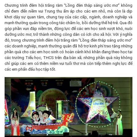
Chương trình đêm hội trăng rằm “Lồng đèn thắp sáng ước mơ” không
chỉ đem đến niềm vui Trung thu ấm áp cho các em nhỏ, mà còn là dịp
khơi dậy sự quan tâm, chung tay của các cấp, ngành, doanh nghiệp và
mạnh thường quân trong công tác chăm lo, bồi dưỡng thế hệ trẻ. Qua đó
góp phần vun đắp niềm tin, động lực để các em học sinh vượt khó, nuôi
dưỡng ước mơ, trở thành những công dân có ích cho xã hội. Với ý nghĩa
đó, trong chương trình đêm hội trăng rằm “Lồng đèn thắp sáng ước mơ”
các doanh nghiệp, mạnh thường quân đã hỗ trợ kinh phí trao tặng những
phần quà cho các em học sinh có hoàn cảnh khó khăn đang theo học tại
các trường Tiểu học, THCS trên địa bàn xã; những phần quà này không
chỉ giúp các em có thêm niềm vui tuổi thơ mà còn tiếp thêm nghị lực để
các em phấn đấu học tập tốt.