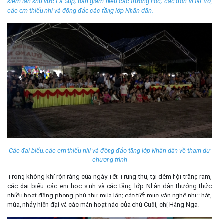
kiểm lân khu vực Ea Súp; ban giám hiệu các trường học; các đơn vị tài trợ,
các em thiếu nhi và đông đảo các tầng lớp Nhân dân.
Các đại biểu, các em thiếu nhi và đông đảo tầng lớp Nhân dân về tham dự
chương trình
Trong không khí rộn ràng của ngày Tết Trung thu, tại đêm hội trăng rằm,
các đại biểu, các em học sinh và các tầng lớp Nhân dân thưởng thức
nhiều hoạt động phong phú như múa lân; các tiết mục văn nghệ như: hát,
múa, nhảy hiện đại và các màn hoạt náo của chú Cuội, chị Hằng Nga.