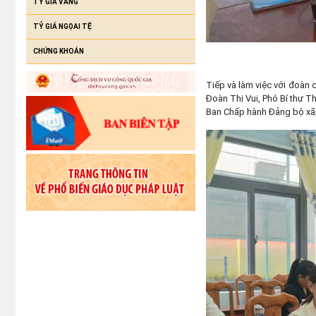
TỶ GIÁ VÀNG
TỶ GIÁ NGỌAI TỆ
CHỨNG KHOÁN
Tiếp và làm việc với đoàn 
Đoàn Thị Vui, Phó Bí thư T
Ban Chấp hành Đảng bộ xã;