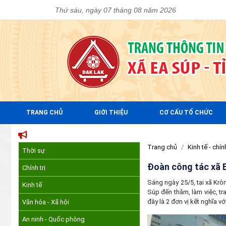
Thứ sáu, ngày 07 tháng 08 năm 2026
TRANG CHỦ
GIỚI THIỆU
CƠ CẤU TỔ CHỨC
TRANG THÔNG TIN 
Trang chủ
Kinh tế - chính
Thời sự
Đoàn công tác xã E
Chính trị
Sáng ngày 25/5, tại xã Kr
Kinh tế
Súp đến thăm, làm việc, tr
đây là 2 đơn vị kết nghĩa vớ
Văn hóa - Xã hội
An ninh - Quốc phòng