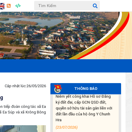
02/8/2026)
(27/07/2026)
THÔNG BÁO: Về việc yêu cầu
chấm dứt hoạt động sản xuất tại
tiểu khu 277 xã Ea Súp, tỉnh Đắk
Lắk (lần 2)
(24/07/2026)
Niêm yết công khai Hồ sơ Đăng
ký đất đai, cấp GCN QSD đất,
quyền sở hữu tài sản gắn liền với
đất lần đầu của hộ ông Y Chunh
Hra
Cập nhật lúc:
26/05/2026
THÔNG BÁO
(23/07/2026)
ng
n tiếp đoàn công tác xã Ea
Kế hoạch Tổ chức lấy mẫu hài
 xã Ea Súp và xã Krông Bông
cốt liệt sĩ đối với các mộ chưa
xác định được thông tin trong
nghĩa trang liệt sĩ trên địa bàn xã