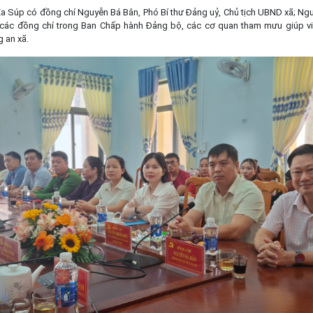
Ea Súp có đồng chí Nguyễn Bá Bân, Phó Bí thư Đảng uỷ, Chủ tịch UBND xã; N
 các đồng chí trong Ban Chấp hành Đảng bộ, các cơ quan tham mưu giúp v
 an xã.