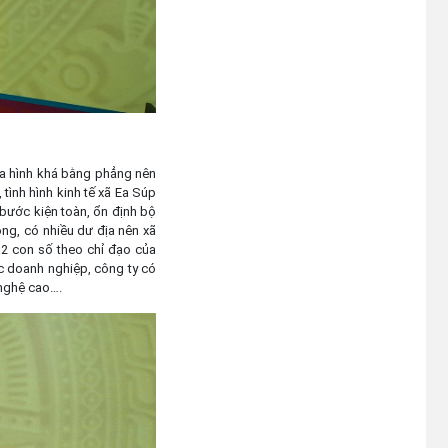
ịa hình khá bằng phẳng nên
 tình hình kinh tế xã Ea Súp
g bước kiện toàn, ổn định bộ
ộng, có nhiều dư địa nên xã
g 2 con số theo chỉ đạo của
ác doanh nghiệp, công ty có
 nghệ cao….