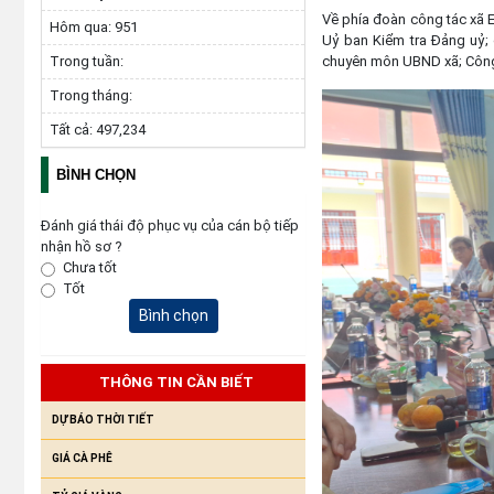
Về phía đoàn công tác xã 
Hôm qua:
951
Uỷ ban Kiểm tra Đảng uỷ;
chuyên môn UBND xã; Công
Trong tuần:
Trong tháng:
Tất cả:
497,234
BÌNH CHỌN
Đánh giá thái độ phục vụ của cán bộ tiếp
nhận hồ sơ ?
Chưa tốt
Tốt
Bình chọn
THÔNG TIN CẦN BIẾT
DỰ BÁO THỜI TIẾT
GIÁ CÀ PHÊ