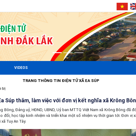
VIDEOS
ĐIỆN TỬ XÃ EA SÚP
 trị
a Súp thăm, làm việc với đơn vị kết nghĩa xã Krông Bô
ông Bông, Đảng uỷ, HĐND, UBND, Uỷ ban MTTQ Việt Nam xã Krông Bông đã đó
ao đổi, học tập kinh nhiệm và triển khai một số nhiệm vụ thời gian tới. Đơn vị
i xã Tuy An Tây.