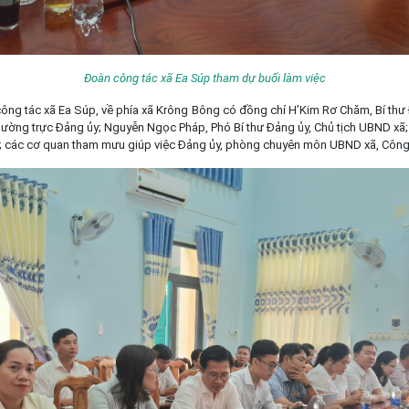
Đoàn công tác xã Ea Súp tham dự buổi làm việc
công tác xã Ea Súp, về phía xã Krông Bông có đồng chí H’Kim Rơ Chăm, Bí thư
hường trực Đảng ủy; Nguyễn Ngọc Pháp, Phó Bí thư Đảng ủy, Chủ tịch UBND xã
 các cơ quan tham mưu giúp việc Đảng ủy, phòng chuyên môn UBND xã, Công 