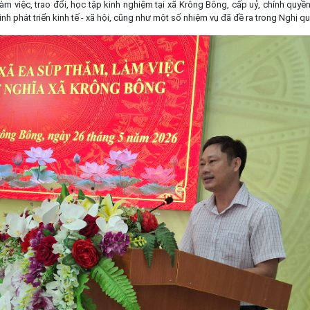
àm việc, trao đổi, học tập kinh nghiệm tại xã Krông Bông, cấp uỷ, chính quyề
hình phát triển kinh tế - xã hội, cũng như một số nhiệm vụ đã đề ra trong Nghị qu