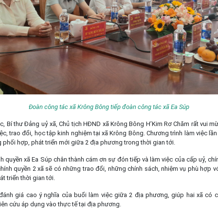
Đoàn công tác xã Krông Bông tiếp đoàn công tác xã Ea Súp
ệc, Bí thư Đảng uỷ xã, Chủ tịch HĐND xã Krông Bông H’Kim Rơ Chăm rất vui m
ệc, trao đổi, học tập kinh nghiệm tại xã Krông Bông. Chương trình làm việc lần
phối hợp, phát triển mới giữa 2 địa phương trong thời gian tới.
h quyền xã Ea Súp chân thành cám ơn sự đón tiếp và làm việc của cấp uỷ, ch
 chính quyền 2 xã sẽ có những trao đổi, những chính sách, nhiệm vụ phù hợp v
triển thời gian tới.
ánh giá cao ý nghĩa của buổi làm việc giữa 2 địa phương, giúp hai xã có cơ
iên cứu áp dụng vào thực tế tại địa phương.