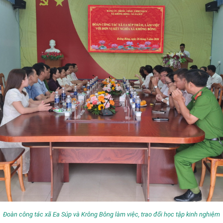
Đoàn công tác xã Ea Súp và Krông Bông làm việc, trao đổi học tập kinh nghiệm