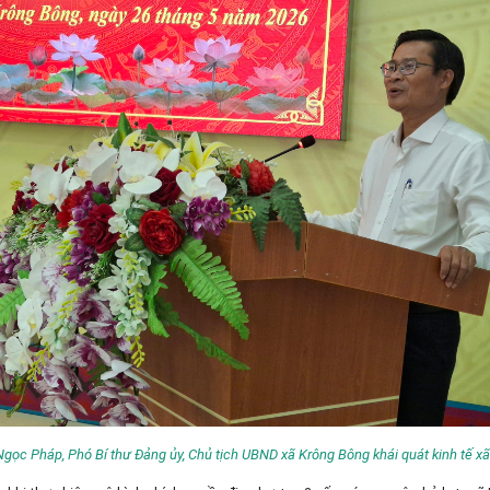
gọc Pháp, Phó Bí thư Đảng ủy, Chủ tịch UBND xã Krông Bông khái quát kinh tế xã