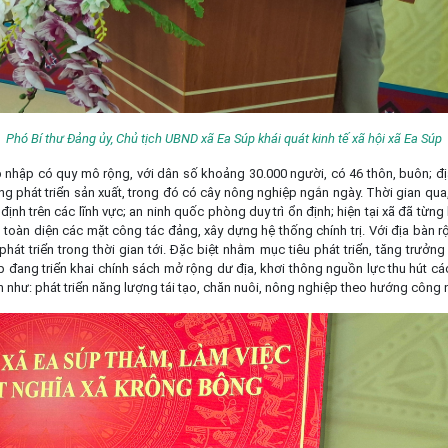
Phó Bí thư Đảng ủy, Chủ tịch UBND xã Ea Súp khái quát kinh tế xã hội xã Ea Súp
p nhập có quy mô rộng, với dân số khoảng 30.000 người, có 46 thôn, buôn; đ
ng phát triển sản xuất, trong đó có cây nông nghiệp ngắn ngày. Thời gian qua,
n định trên các lĩnh vực; an ninh quốc phòng duy trì ổn định; hiện tại xã đã từn
i toàn diện các mặt công tác đảng, xây dựng hệ thống chính trị. Với địa bàn r
át triển trong thời gian tới. Đặc biệt nhằm mục tiêu phát triển, tăng trưởn
p đang triển khai chính sách mở rộng dư địa, khơi thông nguồn lực thu hút c
n như: phát triển năng lượng tái tạo, chăn nuôi, nông nghiệp theo hướng công