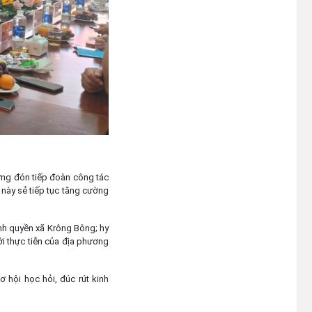
Hra
(23/07/2026)
ừng đón tiếp đoàn công tác
 này sẻ tiếp tục tăng cường
ính quyền xã Krông Bông; hy
ới thực tiễn của địa phương
 hội học hỏi, đúc rút kinh