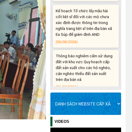
Ea Súp để giám định AND
(06/08/2026)
Thông báo nghiêm cấm sử dụng
đất với khu vực Quy hoạch cấp
đất sản xuất cho các hộ nghèo,
cận nghèo thiếu đất sản xuất
trên địa bàn xã.
(06/08/2026)
THÔNG BÁO: Cảnh báo thủ đoạn
lừa đảo thông qua công tác đo
đạc, lập bản đồ địa chính, lập hồ
sơ địa chính và hoàn thành cơ sở
dữ liệu quốc gia về đất đai
(03/08/2026)
THÔNG BÁO NIÊM YẾT CÔNG
KHAI: Kết quả thẩm định hồ sơ đề
VIDEOS
nghị hỗ trợ khắc phục thiệt hại
do thiên tai bão số 13 năm 2025