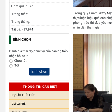
Hôm qua:
1,061
Trong quý II năm 2026, Mặt 
Trong tuần:
thực hiện hiệu quả các nh
Trong tháng:
phong trào thi đua yêu nư
nhân dân tham gia.
Tất cả:
497,974
BÌNH CHỌN
Đánh giá thái độ phục vụ của cán bộ tiếp
nhận hồ sơ ?
Chưa tốt
Tốt
Bình chọn
THÔNG TIN CẦN BIẾT
DỰ BÁO THỜI TIẾT
GIÁ CÀ PHÊ