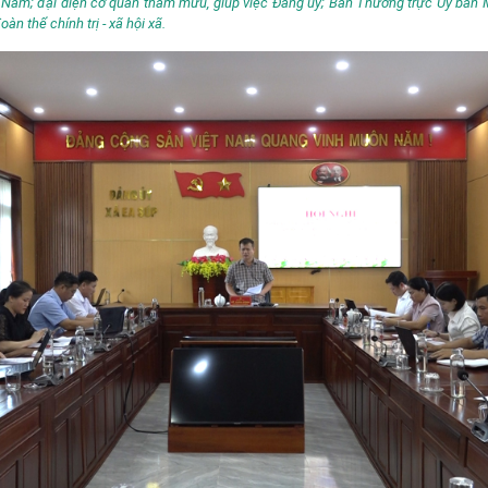
 Nam; đại diện cơ quan tham mưu, giúp việc Đảng ủy; Ban Thường trực Ủy ban
àn thể chính trị - xã hội xã.