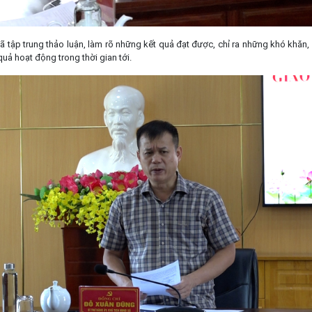
đã tập trung thảo luận, làm rõ những kết quả đạt được, chỉ ra những khó khăn,
ả hoạt động trong thời gian tới.