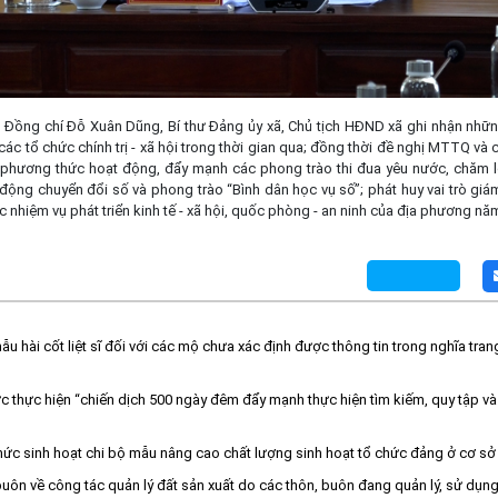
hị, Đồng chí Đỗ Xuân Dũng, Bí thư Đảng ủy xã, Chủ tịch HĐND xã ghi nhận nhữ
 tổ chức chính trị - xã hội trong thời gian qua; đồng thời đề nghị MTTQ và cá
, phương thức hoạt động, đẩy mạnh các phong trào thi đua yêu nước, chăm l
 động chuyển đổi số và phong trào “Bình dân học vụ số”; phát huy vai trò giá
c nhiệm vụ phát triển kinh tế - xã hội, quốc phòng - an ninh của địa phương nă
 hài cốt liệt sĩ đối với các mộ chưa xác định được thông tin trong nghĩa trang 
 thực hiện “chiến dịch 500 ngày đêm đẩy mạnh thực hiện tìm kiếm, quy tập và 
hức sinh hoạt chi bộ mẫu nâng cao chất lượng sinh hoạt tổ chức đảng ở cơ sở
buôn về công tác quản lý đất sản xuất do các thôn, buôn đang quản lý, sử dụn