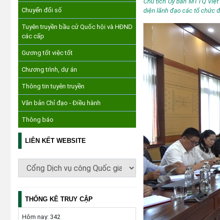
Chủ tịch Ủy ban MTTQ Việt
Chuyển đổi số
diện lãnh đạo các tổ chức đo
Tuyên truyền bầu cử Quốc hội và HĐND
các cấp
Gương tốt việc tốt
Chương trình, dự án
Thông tin tuyên truyền
Văn bản Chỉ đạo - Điều hành
Thông báo
LIÊN KẾT WEBSITE
THỐNG KÊ TRUY CẬP
Hôm nay:
342