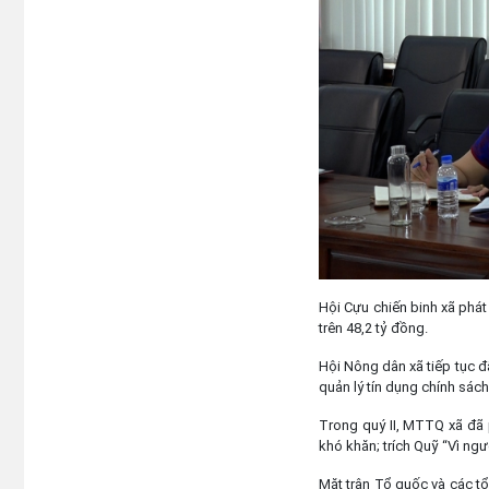
Hội Cựu chiến binh xã phát 
trên 48,2 tỷ đồng.
Hội Nông dân xã tiếp tục 
quản lý tín dụng chính sách 
Trong quý II, MTTQ xã đã 
khó khăn; trích Quỹ “Vì ngư
Mặt trận Tổ quốc và các tổ