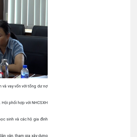
đất lần đầu của hộ ông Y Chunh
Hra
(23/07/2026)
ệm và vay vốn với tổng dư nợ
i. Hội phối hợp với NHCSXH
ọc sinh và các hộ gia đình
 dân vận, tham gia xây dựng