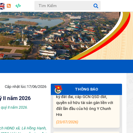
02/8/2026)
(27/07/2026)
THÔNG BÁO: Về việc yêu cầu
chấm dứt hoạt động sản xuất tại
tiểu khu 277 xã Ea Súp, tỉnh Đắk
Lắk (lần 2)
(24/07/2026)
Niêm yết công khai Hồ sơ Đăng
ký đất đai, cấp GCN QSD đất,
quyền sở hữu tài sản gắn liền với
đất lần đầu của hộ ông Y Chunh
Cập nhật lúc:
17/06/2026
Hra
THÔNG BÁO
(23/07/2026)
ý II năm 2026
i quý II năm 2026.
Kế hoạch Tổ chức lấy mẫu hài
cốt liệt sĩ đối với các mộ chưa
xác định được thông tin trong
tịch HĐND xã; Lê Hồng Hạnh,
nghĩa trang liệt sĩ trên địa bàn xã