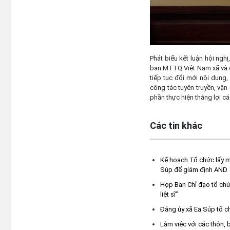
Phát biểu kết luận hội ng
ban MTTQ Việt Nam xã và các
tiếp tục đổi mới nội dung
công tác tuyên truyền, vận
phần thực hiện thắng lợi cá
Các tin khác
Kế hoạch Tổ chức lấy mẫu
Súp để giám định AND
Họp Ban Chỉ đạo tổ chức
liệt sĩ”
Đảng ủy xã Ea Súp tổ c
Làm việc với các thôn, 