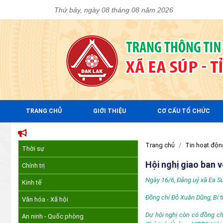
Thứ bảy, ngày 08 tháng 08 năm 2026
TRANG CHỦ
GIỚI THIỆU
CƠ CẤU TỔ CHỨC
TRANG THÔNG TI
Trang chủ
Tin hoạt độn
Thời sự
Hội nghị giao ban v
Chính trị
Ngày 16/6, Đảng uỷ xã Ea Sup
Kinh tế
Đồng chí Đỗ Xuân Dũng, Bí t
Văn hóa - Xã hội
Dự hội nghị còn có đồng ch
An ninh - Quốc phòng