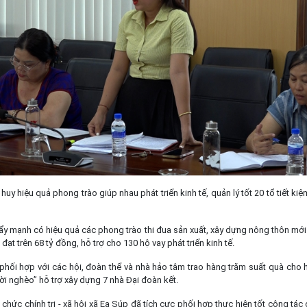
huy hiệu quả phong trào giúp nhau phát triển kinh tế, quản lý tốt 20 tổ tiết ki
đẩy mạnh có hiệu quả các phong trào thi đua sản xuất, xây dựng nông thôn mớ
đạt trên 68 tỷ đồng, hỗ trợ cho 130 hộ vay phát triển kinh tế.
phối hợp với các hội, đoàn thể và nhà hảo tâm trao hàng trăm suất quà cho h
ời nghèo” hỗ trợ xây dựng 7 nhà Đại đoàn kết.
 chức chính trị - xã hội xã Ea Súp đã tích cực phối hợp thực hiện tốt công tác