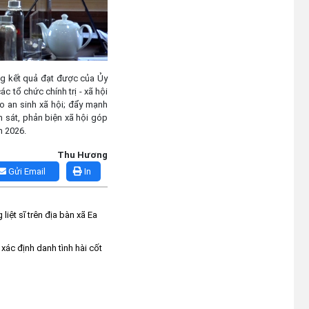
ng kết quả đạt được của Ủy
c tổ chức chính trị - xã hội
o an sinh xã hội; đẩy mạnh
m sát, phản biện xã hội góp
m 2026.
Thu Hương
Gửi Email
In
liệt sĩ trên địa bàn xã Ea
xác định danh tình hài cốt
g