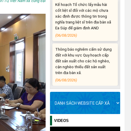
 MTTQ Việt Nam xã cùng đại
Ea Súp để giám định AND
(06/08/2026)
Thông báo nghiêm cấm sử dụng
đất với khu vực Quy hoạch cấp
đất sản xuất cho các hộ nghèo,
cận nghèo thiếu đất sản xuất
trên địa bàn xã.
(06/08/2026)
THÔNG BÁO: Cảnh báo thủ đoạn
lừa đảo thông qua công tác đo
đạc, lập bản đồ địa chính, lập hồ
sơ địa chính và hoàn thành cơ sở
dữ liệu quốc gia về đất đai
(03/08/2026)
THÔNG BÁO NIÊM YẾT CÔNG
KHAI: Kết quả thẩm định hồ sơ đề
VIDEOS
nghị hỗ trợ khắc phục thiệt hại