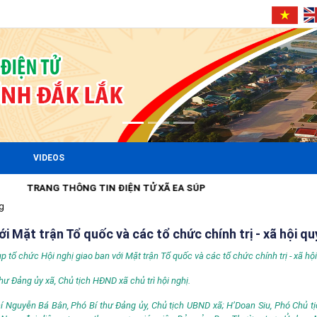
VIDEOS
N ĐIỆN TỬ XÃ EA SÚP
g
ới Mặt trận Tổ quốc và các tổ chức chính trị - xã hội qu
 tổ chức Hội nghị giao ban với Mặt trận Tổ quốc và các tổ chức chính trị - xã hộ
hư Đảng ủy xã, Chủ tịch HĐND xã chủ trì hội nghị.
í Nguyễn Bá Bân, Phó Bí thư Đảng ủy, Chủ tịch UBND xã; H’Doan Siu, Phó Chủ 