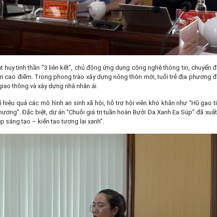
 huy tinh thần “3 liên kết”, chủ động ứng dụng công nghệ thông tin, chuyển đổ
yện cao điểm. Trong phong trào xây dựng nông thôn mới, tuổi trẻ địa phương
iao thông và xây dựng nhà nhân ái.
ì hiệu quả các mô hình an sinh xã hội, hỗ trợ hội viên khó khăn như “Hũ gạo ti
ương”. Đặc biệt, dự án “Chuỗi giá trị tuần hoàn Bưởi Da Xanh Ea Súp” đã xuất 
p sáng tạo – kiến tạo tương lai xanh”.