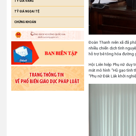
TỶ GIÁ VÀNG
TỶ GIÁ NGỌAI TỆ
CHỨNG KHOÁN
Đoàn Thanh niên xã đã phát
nhiều chiến dịch tình ngu
hỗ trợ bê tông hóa đường g
Hội Liên hiệp Phụ nữ duy tr
mắt mô hình “Hũ gạo tình th
“Phụ nữ Đắk Lắk khởi nghiệ