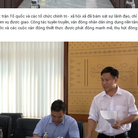
trận Tổ quốc và các tổ chức chính trị - xã hội xã đã bám sát sự lãnh đạo, chỉ
iệm vụ được giao. Công tác tuyên truyền, vận động nhân dân ứng dụng nền tả
ớc và các cuộc vận động thiết thực được phát động mạnh mẽ, thu hút đông 