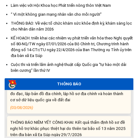
Làm việc với Hội Khoa học Phát triển nông thôn Việt Nam
“ Vì một không gian mạng nhân văn cho mỗi người”
Kế hoạch Tổ chức lấy mẫu hài cốt liệt sĩ đối với các mộ chưa
xác định được thông tin trong nghĩa trang liệt sĩ trên địa bàn xã
THÔNG BÁO: Về việc tổ chức khám sức khỏe định kỳ, khám sàng lọc
Ea Súp để giám định AND
cho Nhân dân năm 2026
(06/08/2026)
KẾ HOẠCH: triển khai các nhiệm vụ phát triển văn hóa theo Nghị quyết
số 80-NQ/TW ngày 07/01/2026 của Bộ Chính trị, Chương trình hành
Thông báo nghiêm cấm sử dụng đất với khu vực Quy hoạch
động số 14-CTr/TU ngày 22/4/2026 của Ban Thường vụ Tỉnh ủy trên
địa bàn xã Ea Súp
cấp đất sản xuất cho các hộ nghèo, cận nghèo thiếu đất sản
xuất trên địa bàn xã.
Cuộc thi và triển lãm ảnh nghệ thuật cấp Quốc gia “tự hào một dải
(06/08/2026)
biên cương” lần thứ IV
THÔNG BÁO
THÔNG BÁO: Cảnh báo thủ đoạn lừa đảo thông qua công tác
đo đạc, lập bản đồ địa chính, lập hồ sơ địa chính và hoàn thành
cơ sở dữ liệu quốc gia về đất đai
(03/08/2026)
THÔNG BÁO NIÊM YẾT CÔNG KHAI: Kết quả thẩm định hồ sơ đề
nghị hỗ trợ khắc phục thiệt hại do thiên tai bão số 13 năm 2025
trên địa bàn xã Ea Súp ngày 29/7/2026