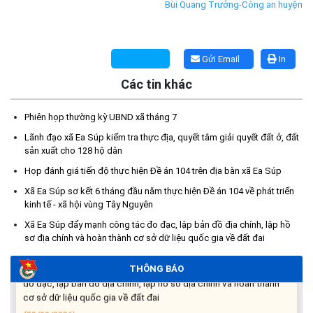
Bùi Quang Trưởng-Công an huyện
Gửi Email
In
Các tin khác
Kế hoạch Tổ chức lấy mẫu hài cốt liệt sĩ đối với các mộ chưa
Phiên họp thường kỳ UBND xã tháng 7
xác định được thông tin trong nghĩa trang liệt sĩ trên địa bàn xã
Ea Súp để giám định AND
Lãnh đạo xã Ea Súp kiểm tra thực địa, quyết tâm giải quyết đất ở, đất
(06/08/2026)
sản xuất cho 128 hộ dân
Họp đánh giá tiến độ thực hiện Đề án 104 trên địa bàn xã Ea Súp
Thông báo nghiêm cấm sử dụng đất với khu vực Quy hoạch
Xã Ea Súp sơ kết 6 tháng đầu năm thực hiện Đề án 104 về phát triển
cấp đất sản xuất cho các hộ nghèo, cận nghèo thiếu đất sản
kinh tế - xã hội vùng Tây Nguyên
xuất trên địa bàn xã.
Xã Ea Súp đẩy mạnh công tác đo đạc, lập bản đồ địa chính, lập hồ
(06/08/2026)
sơ địa chính và hoàn thành cơ sở dữ liệu quốc gia về đất đai
THÔNG BÁO: Cảnh báo thủ đoạn lừa đảo thông qua công tác
THÔNG BÁO
đo đạc, lập bản đồ địa chính, lập hồ sơ địa chính và hoàn thành
cơ sở dữ liệu quốc gia về đất đai
(03/08/2026)