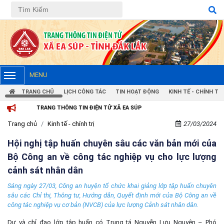
MENU
TRANG CHỦ
LỊCH CÔNG TÁC
TIN HOẠT ĐỘNG
KINH TẾ - CHÍNH TRỊ
TRANG THÔNG TIN ĐIỆN TỬ XÃ EA SÚP
Trang chủ
Kinh tế - chính trị
27/03/2024
Hội nghị tập huấn chuyên sâu các văn bản mới của
Bộ Công an về công tác nghiệp vụ cho lực lượng
cảnh sát nhân dân
Sáng ngày 27/03, Công an huyện tổ chức khai giảng lớp tập huấn chuyên
sâu các Chỉ thị, Thông tư, Hướng dẫn, Quyết định mới của Bộ Công an về
công tác nghiệp vụ cơ bản (NVCB) của lực lượng Cảnh sát nhân dân.
Dự và chỉ đạo lớp tập huấn có Trung tá Nguyễn Lưu Nguyên – Phó