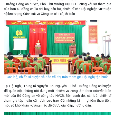
Trưởng Công an huyện, Phó Thủ trưởng CQCSĐT cùng với sự tham gia
của hơn 40 đồng chí là chỉ huy, cán bộ, chiến sĩ các Đội nghiệp vụ thuộc
hệ lực lượng Cảnh sát và Công an các xã, thị trấn.
Cán bộ, chiến sĩ huyện và các xã, thị trấn tham gia Hội nghị tập huấn
Tại Hội nghị, Trung tá Nguyễn Lưu Nguyên – Phó Trưởng Công an huyện
đã quán triệt những nội dung mới, nhiệm vụ trọng tâm theo các văn bản
mới của Bộ Công an về công tác NVCB. Bên cạnh đó, cán bộ, chiến sĩ
tham gia tập huấn cần tích cực trao đổi những kinh nghiệm thực tiễn,
một số khó khăn, vướng mắc để được giải đáp, hướng dẫn.