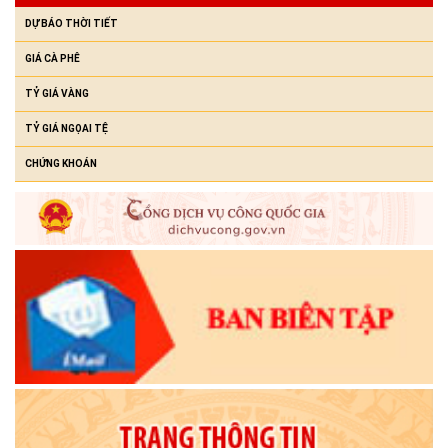
(23/07/2026)
DỰ BÁO THỜI TIẾT
GIÁ CÀ PHÊ
TỶ GIÁ VÀNG
TỶ GIÁ NGỌAI TỆ
CHỨNG KHOÁN