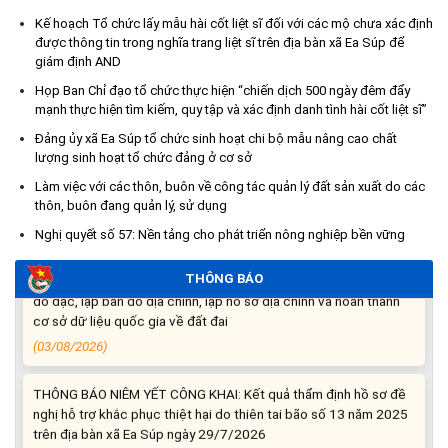
Kế hoạch Tổ chức lấy mẫu hài cốt liệt sĩ đối với các mộ chưa xác định
được thông tin trong nghĩa trang liệt sĩ trên địa bàn xã Ea Súp để
Kế hoạch Tổ chức lấy mẫu hài cốt liệt sĩ đối với các mộ chưa
giám định AND
xác định được thông tin trong nghĩa trang liệt sĩ trên địa bàn xã
Ea Súp để giám định AND
Họp Ban Chỉ đạo tổ chức thực hiện “chiến dịch 500 ngày đêm đẩy
(06/08/2026)
mạnh thực hiện tìm kiếm, quy tập và xác định danh tình hài cốt liệt sĩ”
Đảng ủy xã Ea Súp tổ chức sinh hoạt chi bộ mẫu nâng cao chất
Thông báo nghiêm cấm sử dụng đất với khu vực Quy hoạch
lượng sinh hoạt tổ chức đảng ở cơ sở
cấp đất sản xuất cho các hộ nghèo, cận nghèo thiếu đất sản
Làm việc với các thôn, buôn về công tác quản lý đất sản xuất do các
xuất trên địa bàn xã.
thôn, buôn đang quản lý, sử dụng
(06/08/2026)
Nghị quyết số 57: Nền tảng cho phát triển nông nghiệp bền vững
THÔNG BÁO: Cảnh báo thủ đoạn lừa đảo thông qua công tác
THÔNG BÁO
đo đạc, lập bản đồ địa chính, lập hồ sơ địa chính và hoàn thành
cơ sở dữ liệu quốc gia về đất đai
(03/08/2026)
THÔNG BÁO NIÊM YẾT CÔNG KHAI: Kết quả thẩm định hồ sơ đề
nghị hỗ trợ khắc phục thiệt hại do thiên tai bão số 13 năm 2025
trên địa bàn xã Ea Súp ngày 29/7/2026