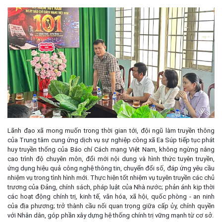
Lãnh đạo xã mong muốn trong thời gian tới, đội ngũ làm truyền thông
của Trung tâm cung ứng dịch vụ sự nghiệp công xã Ea Súp tiếp tục phát
huy truyền thống của Báo chí Cách mạng Việt Nam, không ngừng nâng
cao trình độ chuyên môn, đổi mới nội dung và hình thức tuyên truyền,
ứng dụng hiệu quả công nghệ thông tin, chuyển đổi số, đáp ứng yêu cầu
nhiệm vụ trong tình hình mới. Thực hiện tốt nhiệm vụ tuyên truyền các chủ
trương của Đảng, chính sách, pháp luật của Nhà nước; phản ánh kịp thời
các hoạt động chính trị, kinh tế, văn hóa, xã hội, quốc phòng - an ninh
của địa phương; trở thành cầu nối quan trọng giữa cấp ủy, chính quyền
với Nhân dân, góp phần xây dựng hệ thống chính trị vững mạnh từ cơ sở.