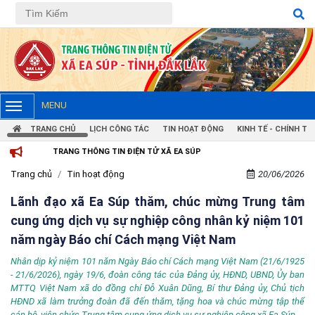
MENU
TRANG CHỦ
LỊCH CÔNG TÁC
TIN HOẠT ĐỘNG
KINH TẾ - CHÍNH TRỊ
RANG THÔNG TIN ĐIỆN TỬ XÃ EA SÚP
Trang chủ
Tin hoạt động
20/06/2026
Lãnh đạo xã Ea Súp thăm, chúc mừng Trung tâm
cung ứng dịch vụ sự nghiệp công nhân kỷ niệm 101
năm ngày Báo chí Cách mạng Việt Nam
Nhân dịp kỷ niệm 101 năm Ngày Báo chí Cách mạng Việt Nam (21/6/1925
- 21/6/2026), ngày 19/6, đoàn công tác của Đảng ủy, HĐND, UBND, Ủy ban
MTTQ Việt Nam xã do đồng chí Đỗ Xuân Dũng, Bí thư Đảng ủy, Chủ tịch
HĐND xã làm trưởng đoàn đã đến thăm, tặng hoa và chúc mừng tập thể
cán bộ, viên chức Trung tâm cung ứng dịch vụ sự nghiệp công xã Ea Súp.