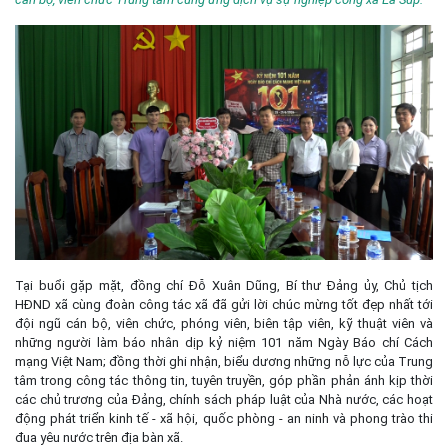
Tại buổi gặp mặt, đồng chí Đỗ Xuân Dũng, Bí thư Đảng ủy, Chủ tịch
HĐND xã cùng đoàn công tác xã đã gửi lời chúc mừng tốt đẹp nhất tới
đội ngũ cán bộ, viên chức, phóng viên, biên tập viên, kỹ thuật viên và
những người làm báo nhân dịp kỷ niệm 101 năm Ngày Báo chí Cách
mạng Việt Nam; đồng thời ghi nhận, biểu dương những nỗ lực của Trung
tâm trong công tác thông tin, tuyên truyền, góp phần phản ánh kịp thời
các chủ trương của Đảng, chính sách pháp luật của Nhà nước, các hoạt
động phát triển kinh tế - xã hội, quốc phòng - an ninh và phong trào thi
đua yêu nước trên địa bàn xã.