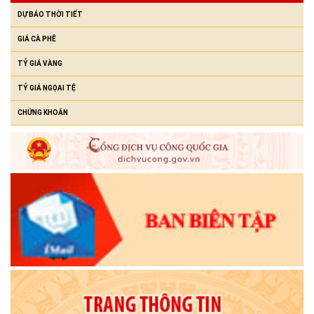
(23/07/2026)
DỰ BÁO THỜI TIẾT
GIÁ CÀ PHÊ
TỶ GIÁ VÀNG
TỶ GIÁ NGỌAI TỆ
CHỨNG KHOÁN