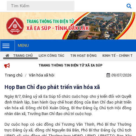
MENU
TRANG CHỦ
LỊCH CÔNG TÁC
TIN HOẠT ĐỘNG
KINH TẾ - CHÍNH TRỊ
TRANG THÔNG TIN ĐIỆN TỬ XÃ EA SÚP
Trang chủ
Văn hóa xã hội
09/07/2026
Họp Ban Chỉ đạo phát triển văn hóa xã
Ngày 8/7, Đảng uỷ xã Ea Súp tổ chức cuộc họp cho ý kiến đối với Quyết
định thành lập, ban hành Quy chế hoạt động của Ban Chỉ đạo phát triển
văn hóa xã. Đồng chí Đỗ Xuân Dũng, Bí thư Đảng ủy, Chủ tịch Hội đồng
nhân dân xã, Trưởng Ban Chỉ đạo chủ trì cuộc họp.
Dự cuộc họp có các đồng chí Trương Văn Thịnh, Phó Bí thư Thường
trực Đảng ủy xã; đồng chí Nguyễn Bá Bân, Phó Bí thư Đảng ủy, Chủ tịch
UBND xã; các đồng chí Thường trực HĐND, UBND, UBMTTQ; Ban Xây