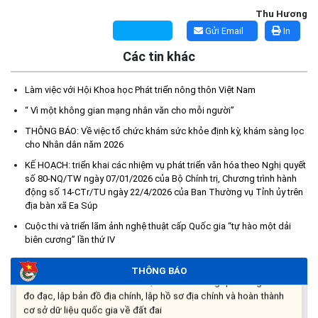
Thu Hương
Gửi Email
In
Các tin khác
Làm việc với Hội Khoa học Phát triển nông thôn Việt Nam
“ Vì một không gian mạng nhân văn cho mỗi người”
Kế hoạch Tổ chức lấy mẫu hài cốt liệt sĩ đối với các mộ chưa
xác định được thông tin trong nghĩa trang liệt sĩ trên địa bàn xã
THÔNG BÁO: Về việc tổ chức khám sức khỏe định kỳ, khám sàng lọc
Ea Súp để giám định AND
cho Nhân dân năm 2026
(06/08/2026)
KẾ HOẠCH: triển khai các nhiệm vụ phát triển văn hóa theo Nghị quyết
số 80-NQ/TW ngày 07/01/2026 của Bộ Chính trị, Chương trình hành
Thông báo nghiêm cấm sử dụng đất với khu vực Quy hoạch
động số 14-CTr/TU ngày 22/4/2026 của Ban Thường vụ Tỉnh ủy trên
cấp đất sản xuất cho các hộ nghèo, cận nghèo thiếu đất sản
địa bàn xã Ea Súp
xuất trên địa bàn xã.
Cuộc thi và triển lãm ảnh nghệ thuật cấp Quốc gia “tự hào một dải
(06/08/2026)
biên cương” lần thứ IV
THÔNG BÁO
THÔNG BÁO: Cảnh báo thủ đoạn lừa đảo thông qua công tác
đo đạc, lập bản đồ địa chính, lập hồ sơ địa chính và hoàn thành
cơ sở dữ liệu quốc gia về đất đai
(03/08/2026)