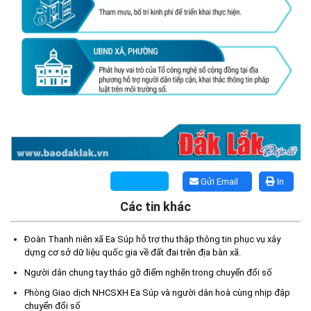
Gửi Email
In
Các tin khác
Đoàn Thanh niên xã Ea Súp hỗ trợ thu thập thông tin phục vụ xây
Kế hoạch Tổ chức lấy mẫu hài cốt liệt sĩ đối với các mộ chưa
dựng cơ sở dữ liệu quốc gia về đất đai trên địa bàn xã.
xác định được thông tin trong nghĩa trang liệt sĩ trên địa bàn xã
Ea Súp để giám định AND
Người dân chung tay tháo gỡ điểm nghẽn trong chuyển đổi số
(06/08/2026)
Phòng Giao dịch NHCSXH Ea Súp và người dân hoà cùng nhịp đập
chuyển đổi số