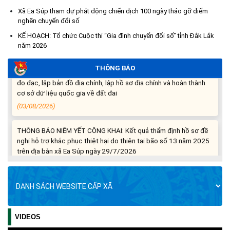
Thông báo nghiêm cấm sử dụng đất với khu vực Quy hoạch
Xã Ea Súp tham dự phát động chiến dịch 100 ngày tháo gỡ điểm
cấp đất sản xuất cho các hộ nghèo, cận nghèo thiếu đất sản
nghẽn chuyển đổi số
xuất trên địa bàn xã.
KẾ HOẠCH: Tổ chức Cuộc thi “Gia đình chuyển đổi số” tỉnh Đắk Lắk
(06/08/2026)
năm 2026
THÔNG BÁO: Cảnh báo thủ đoạn lừa đảo thông qua công tác
THÔNG BÁO
đo đạc, lập bản đồ địa chính, lập hồ sơ địa chính và hoàn thành
cơ sở dữ liệu quốc gia về đất đai
(03/08/2026)
THÔNG BÁO NIÊM YẾT CÔNG KHAI: Kết quả thẩm định hồ sơ đề
nghị hỗ trợ khắc phục thiệt hại do thiên tai bão số 13 năm 2025
trên địa bàn xã Ea Súp ngày 29/7/2026
(31/07/2026)
THÔNG BÁO: Về việc tổ chức khám sức khỏe định kỳ, khám
sàng lọc cho Nhân dân năm 2026
(30/07/2026)
VIDEOS
BẢN TIN TỔNG HỢP TUẦN SỐ 5, THÁNG 7