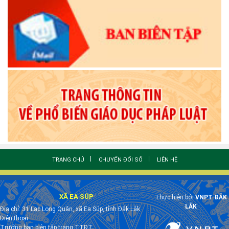
TRANG CHỦ
CHUYỂN ĐỔI SỐ
LIÊN HỆ
XÃ EA SÚP
Thực hiện bởi
VNPT ĐẮK
LẮK
Địa chỉ: 31 Lạc Long Quân, xã Ea Súp, tỉnh Đắk Lắk
Điện thoại:
Trưởng ban biên tập trang TTĐT