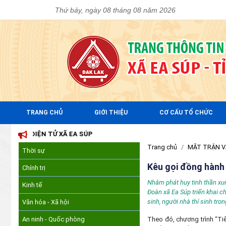
Thứ bảy, ngày 08 tháng 08 năm 2026
TRANG CHỦ
GIỚI THIỆU
CƠ CẤU TỔ CHỨC
N ĐIỆN TỬ XÃ EA SÚP
Trang chủ
MẶT TRẬN V
Thời sự
Kêu gọi đồng hành 
Chính trị
Nhằm phát huy tinh thần xun
Kinh tế
Đoàn xã Ea Súp triển khai c
sinh, người nhà thí sinh tron
Văn hóa - Xã hội
An ninh - Quốc phòng
Theo đó, chương trình “Ti