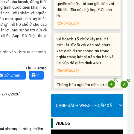
inh và phụ huynh, đồng thời
đất lần đầu của hộ ông Y Chunh
 trình được triển khai hiệu
Hra
 các nhu yếu phẩm và nguồn
(23/07/2026)
; áo mưa, quạt cầm tay, khăn
ường”, hỗ trợ chỗ ở cho các
ận lợi. Mọi sự hỗ trợ gửi về
Kế hoạch Tổ chức lấy mẫu hài
xã Ea Súp. Số Điện thoại
cốt liệt sĩ đối với các mộ chưa
xác định được thông tin trong
nghĩa trang liệt sĩ trên địa bàn xã
bước vào kỳ thi quan trọng,
Ea Súp để giám định AND
(06/08/2026)
Thu Hương
Gửi Email
In
Thông báo nghiêm cấm sử dụng
đất với khu vực Quy hoạch cấp
đất sản xuất cho các hộ nghèo,
 - 27/7/2026)
cận nghèo thiếu đất sản xuất
trên địa bàn xã.
(06/08/2026)
VIDEOS
THÔNG BÁO: Cảnh báo thủ đoạn
 khai phương hướng, nhiệm
lừa đảo thông qua công tác đo