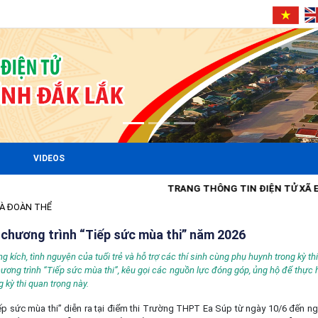
VIDEOS
TRANG THÔNG TIN ĐIỆN TỬ XÃ EA SÚ
À ĐOÀN THỂ
chương trình “Tiếp sức mùa thi” năm 2026
g kích, tình nguyện của tuổi trẻ và hỗ trợ các thí sinh cùng phụ huynh trong kỳ t
hương trình “Tiếp sức mùa thi”, kêu gọi các nguồn lực đóng góp, ủng hộ để thực h
g kỳ thi quan trọng này.
ếp sức mùa thi” diễn ra tại điểm thi Trường THPT Ea Súp từ ngày 10/6 đến ng