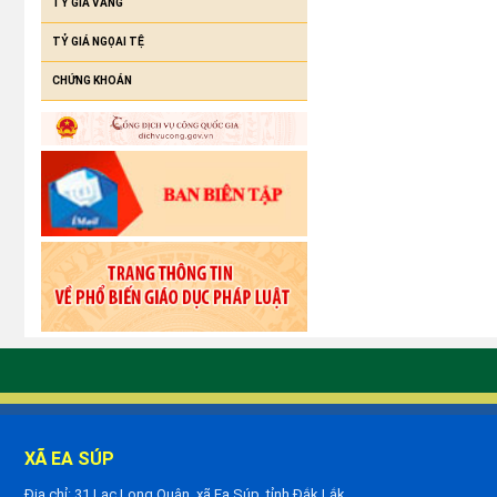
TỶ GIÁ VÀNG
TỶ GIÁ NGỌAI TỆ
CHỨNG KHOÁN
XÃ EA SÚP
Địa chỉ: 31 Lạc Long Quân, xã Ea Súp, tỉnh Đắk Lắk