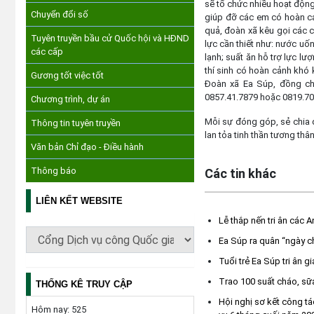
sẽ tổ chức nhiều hoạt động
Chuyển đổi số
giúp đỡ các em có hoàn cản
quả, đoàn xã kêu gọi các 
Tuyên truyền bầu cử Quốc hội và HĐND
lực cần thiết như: nước uốn
các cấp
lạnh; suất ăn hỗ trợ lực l
thí sinh có hoàn cảnh khó k
Gương tốt việc tốt
Đoàn xã Ea Súp, đồng ch
0857.41.7879 hoặc 0819.70
Chương trình, dự án
Mỗi sự đóng góp, sẻ chia d
Thông tin tuyên truyền
lan tỏa tinh thần tương thâ
Văn bản Chỉ đạo - Điều hành
Thông báo
Các tin khác
LIÊN KẾT WEBSITE
Lễ thắp nến tri ân các 
Ea Súp ra quân “ngày chủ
Tuổi trẻ Ea Súp tri ân g
Trao 100 suất cháo, sữ
THỐNG KÊ TRUY CẬP
Hội nghị sơ kết công tá
Hôm nay:
525