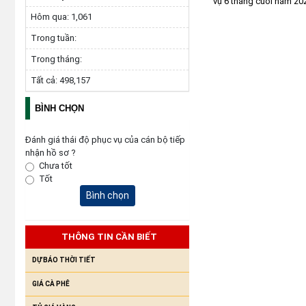
vụ 6 tháng cuối năm 20
Hôm qua:
1,061
Trong tuần:
Trong tháng:
Tất cả:
498,157
BÌNH CHỌN
Đánh giá thái độ phục vụ của cán bộ tiếp
nhận hồ sơ ?
Chưa tốt
Tốt
Bình chọn
THÔNG TIN CẦN BIẾT
DỰ BÁO THỜI TIẾT
GIÁ CÀ PHÊ