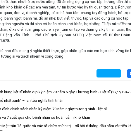
 thiết thực như hỗ trợ nước uống, đồ ăn nhẹ, dụng cụ học tập, hướng dẫn thí s
h khó khăn để các em yên tâm, tự tin bước vào kỳ thi quan trọng. Để chương
cơ quan, đơn vị, doanh nghiệp, các nhà hảo tâm chung tay đồng hành, hỗ trợ
g; bánh ngọt, bánh mì, đồ ăn nhẹ; bút viết, thước, tập và các dụng cụ học tập
ượng tình nguyện và thí sinh có hoàn cảnh khó khăn; học bổng “Tiếp sức đến tr
hăn, ở xa điểm thi, giúp các em yên tâm ôn tập và tham gia kỳ thi an toàn, thu
í Đặng Văn Tình – Phó Chủ tịch Ủy ban MTTQ Việt Nam xã, Bí thư Đoàn 
1.678.
ù nhỏ đều mang ý nghĩa thiết thực, góp phần giúp các em học sinh vững tin 
n tương ái và trách nhiệm vì cộng đồng.
Anh hùng liệt sĩ nhân dịp kỷ niệm 79 năm Ngày Thương binh - Liệt sĩ (27/7/1947
 nhật xanh” – lan tỏa nghĩa tình tri ân
ia đình chính sách nhân kỷ niệm 79 năm ngày thương binh - liệt sĩ
a và 7 suất quà cho bệnh nhân có hoàn cảnh khó khăn
c Mặt trận Tổ quốc và các tổ chức chính trị – xã hội 6 tháng đầu năm và triển