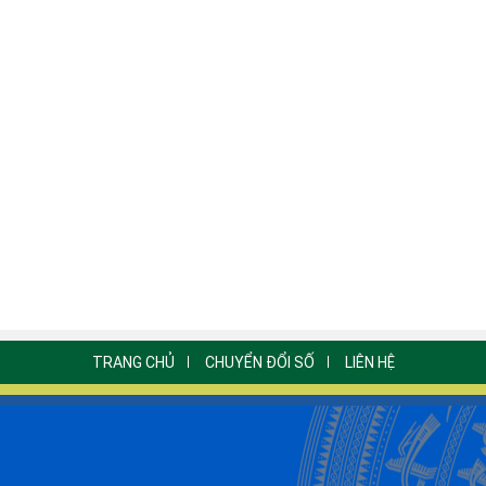
TRANG CHỦ
CHUYỂN ĐỔI SỐ
LIÊN HỆ