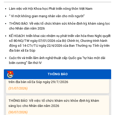
Làm việc với Hội Khoa học Phát triển nông thôn Việt Nam
Thông báo nghiêm cấm sử dụng đất với khu vực Quy hoạch
cấp đất sản xuất cho các hộ nghèo, cận nghèo thiếu đất sản
“ Vì một không gian mạng nhân văn cho mỗi người”
xuất trên địa bàn xã.
THÔNG BÁO: Về việc tổ chức khám sức khỏe định kỳ, khám sàng lọc
(06/08/2026)
cho Nhân dân năm 2026
KẾ HOẠCH: triển khai các nhiệm vụ phát triển văn hóa theo Nghị quyết
THÔNG BÁO: Cảnh báo thủ đoạn lừa đảo thông qua công tác
số 80-NQ/TW ngày 07/01/2026 của Bộ Chính trị, Chương trình hành
đo đạc, lập bản đồ địa chính, lập hồ sơ địa chính và hoàn thành
động số 14-CTr/TU ngày 22/4/2026 của Ban Thường vụ Tỉnh ủy trên
cơ sở dữ liệu quốc gia về đất đai
địa bàn xã Ea Súp
(03/08/2026)
Cuộc thi và triển lãm ảnh nghệ thuật cấp Quốc gia “tự hào một dải
biên cương” lần thứ IV
THÔNG BÁO NIÊM YẾT CÔNG KHAI: Kết quả thẩm định hồ sơ đề
nghị hỗ trợ khắc phục thiệt hại do thiên tai bão số 13 năm 2025
THÔNG BÁO
trên địa bàn xã Ea Súp ngày 29/7/2026
(31/07/2026)
THÔNG BÁO: Về việc tổ chức khám sức khỏe định kỳ, khám
sàng lọc cho Nhân dân năm 2026
(30/07/2026)