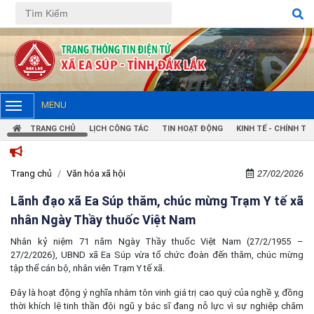
MENU
TRANG CHỦ
LỊCH CÔNG TÁC
TIN HOẠT ĐỘNG
KINH TẾ - CHÍNH TRỊ
Trang chủ
Văn hóa xã hội
27/02/2026
Lãnh đạo xã Ea Súp thăm, chúc mừng Trạm Y tế xã
nhân Ngày Thầy thuốc Việt Nam
Nhân kỷ niệm 71 năm Ngày Thầy thuốc Việt Nam (27/2/1955 –
27/2/2026), UBND xã Ea Súp vừa tổ chức đoàn đến thăm, chúc mừng
tập thể cán bộ, nhân viên Trạm Y tế xã.
Đây là hoạt động ý nghĩa nhằm tôn vinh giá trị cao quý của nghề y, đồng
thời khích lệ tinh thần đội ngũ y bác sĩ đang nỗ lực vì sự nghiệp chăm