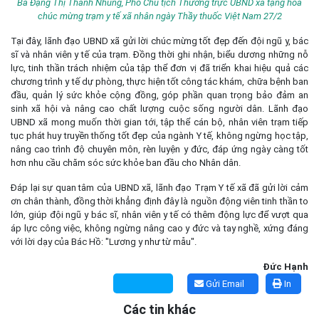
Bà Đặng Thị Thanh Nhung, Phó Chủ tịch Thường trực UBND xã tặng hoa
chúc mừng trạm y tế xã nhân ngày Thầy thuốc Việt Nam 27/2
Tại đây, lãnh đạo UBND xã gửi lời chúc mừng tốt đẹp đến đội ngũ y, bác
sĩ và nhân viên y tế của trạm. Đồng thời ghi nhận, biểu dương những nỗ
lực, tinh thần trách nhiệm của tập thể đơn vị đã triển khai hiệu quả các
chương trình y tế dự phòng, thực hiện tốt công tác khám, chữa bệnh ban
đầu, quản lý sức khỏe cộng đồng, góp phần quan trọng bảo đảm an
sinh xã hội và nâng cao chất lượng cuộc sống người dân. Lãnh đạo
UBND xã mong muốn thời gian tới, tập thể cán bộ, nhân viên trạm tiếp
tục phát huy truyền thống tốt đẹp của ngành Y tế, không ngừng học tập,
nâng cao trình độ chuyên môn, rèn luyện y đức, đáp ứng ngày càng tốt
hơn nhu cầu chăm sóc sức khỏe ban đầu cho Nhân dân.
Đáp lại sự quan tâm của UBND xã, lãnh đạo Trạm Y tế xã đã gửi lời cảm
ơn chân thành, đồng thời khẳng định đây là nguồn động viên tinh thần to
lớn, giúp đội ngũ y bác sĩ, nhân viên y tế có thêm động lực để vượt qua
áp lực công việc, không ngừng nâng cao y đức và tay nghề, xứng đáng
với lời dạy của Bác Hồ: "Lương y như từ mẫu".
Đức Hạnh
Kế hoạch Tổ chức lấy mẫu hài cốt liệt sĩ đối với các mộ chưa
xác định được thông tin trong nghĩa trang liệt sĩ trên địa bàn xã
Gửi Email
In
Ea Súp để giám định AND
Các tin khác
(06/08/2026)