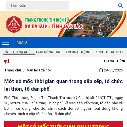
MENU
TRANG CHỦ
LỊCH CÔNG TÁC
TIN HOẠT ĐỘNG
KINH TẾ - CHÍNH TRỊ
TRANG THÔNG TIN ĐIỆN TỬ 
Trang chủ
Văn hóa xã hội
24/05/2026
Một số mốc thời gian quan trọng sắp xếp, tổ chức
lại thôn, tổ dân phố
Phó Thủ tướng Phạm Thị Thanh Trà vừa ký Chỉ thị số 21/CT-TTg ngày
20/5/2026 của Thủ tướng Chính phủ về việc sắp xếp thôn, tổ dân phố và
bố trí, sử dụng, chế độ, chính sách đối với người hoạt động không
chuyên trách ở cấp xã, ở thôn, tổ dân phố.