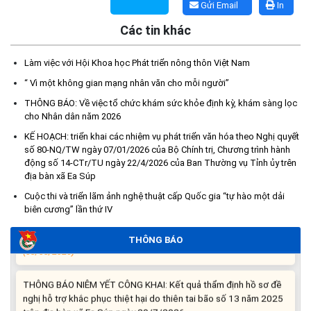
Gửi Email
In
Các tin khác
Kế hoạch Tổ chức lấy mẫu hài cốt liệt sĩ đối với các mộ chưa
xác định được thông tin trong nghĩa trang liệt sĩ trên địa bàn xã
Làm việc với Hội Khoa học Phát triển nông thôn Việt Nam
Ea Súp để giám định AND
“ Vì một không gian mạng nhân văn cho mỗi người”
(06/08/2026)
THÔNG BÁO: Về việc tổ chức khám sức khỏe định kỳ, khám sàng lọc
cho Nhân dân năm 2026
Thông báo nghiêm cấm sử dụng đất với khu vực Quy hoạch
cấp đất sản xuất cho các hộ nghèo, cận nghèo thiếu đất sản
KẾ HOẠCH: triển khai các nhiệm vụ phát triển văn hóa theo Nghị quyết
xuất trên địa bàn xã.
số 80-NQ/TW ngày 07/01/2026 của Bộ Chính trị, Chương trình hành
động số 14-CTr/TU ngày 22/4/2026 của Ban Thường vụ Tỉnh ủy trên
(06/08/2026)
địa bàn xã Ea Súp
Cuộc thi và triển lãm ảnh nghệ thuật cấp Quốc gia “tự hào một dải
THÔNG BÁO: Cảnh báo thủ đoạn lừa đảo thông qua công tác
biên cương” lần thứ IV
đo đạc, lập bản đồ địa chính, lập hồ sơ địa chính và hoàn thành
cơ sở dữ liệu quốc gia về đất đai
THÔNG BÁO
(03/08/2026)
THÔNG BÁO NIÊM YẾT CÔNG KHAI: Kết quả thẩm định hồ sơ đề
nghị hỗ trợ khắc phục thiệt hại do thiên tai bão số 13 năm 2025
trên địa bàn xã Ea Súp ngày 29/7/2026