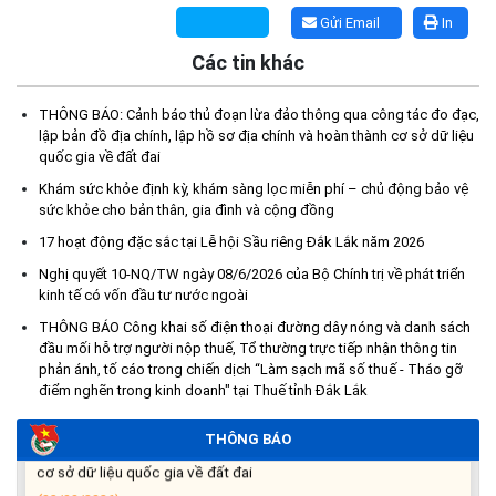
Gửi Email
In
Các tin khác
THÔNG BÁO: Cảnh báo thủ đoạn lừa đảo thông qua công tác đo đạc,
lập bản đồ địa chính, lập hồ sơ địa chính và hoàn thành cơ sở dữ liệu
quốc gia về đất đai
Kế hoạch Tổ chức lấy mẫu hài cốt liệt sĩ đối với các mộ chưa
Khám sức khỏe định kỳ, khám sàng lọc miễn phí – chủ động bảo vệ
xác định được thông tin trong nghĩa trang liệt sĩ trên địa bàn xã
sức khỏe cho bản thân, gia đình và cộng đồng
Ea Súp để giám định AND
(06/08/2026)
17 hoạt động đặc sắc tại Lễ hội Sầu riêng Đắk Lắk năm 2026
Nghị quyết 10-NQ/TW ngày 08/6/2026 của Bộ Chính trị về phát triển
Thông báo nghiêm cấm sử dụng đất với khu vực Quy hoạch
kinh tế có vốn đầu tư nước ngoài
cấp đất sản xuất cho các hộ nghèo, cận nghèo thiếu đất sản
THÔNG BÁO Công khai số điện thoại đường dây nóng và danh sách
xuất trên địa bàn xã.
đầu mối hỗ trợ người nộp thuế, Tổ thường trực tiếp nhận thông tin
(06/08/2026)
phản ánh, tố cáo trong chiến dịch “Làm sạch mã số thuế - Tháo gỡ
điểm nghẽn trong kinh doanh" tại Thuế tỉnh Đắk Lắk
THÔNG BÁO: Cảnh báo thủ đoạn lừa đảo thông qua công tác
THÔNG BÁO
đo đạc, lập bản đồ địa chính, lập hồ sơ địa chính và hoàn thành
cơ sở dữ liệu quốc gia về đất đai
(03/08/2026)