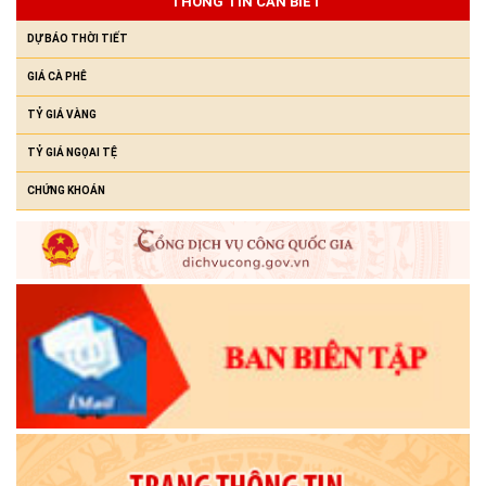
THÔNG TIN CẦN BIẾT
(23/07/2026)
DỰ BÁO THỜI TIẾT
GIÁ CÀ PHÊ
TỶ GIÁ VÀNG
TỶ GIÁ NGỌAI TỆ
CHỨNG KHOÁN