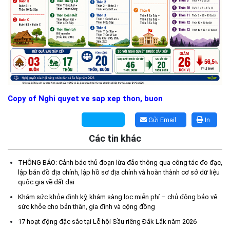
Copy of Nghi quyet ve sap xep thon, buon
Gửi Email
In
Các tin khác
THÔNG BÁO: Cảnh báo thủ đoạn lừa đảo thông qua công tác đo đạc,
lập bản đồ địa chính, lập hồ sơ địa chính và hoàn thành cơ sở dữ liệu
quốc gia về đất đai
Khám sức khỏe định kỳ, khám sàng lọc miễn phí – chủ động bảo vệ
Kế hoạch Tổ chức lấy mẫu hài cốt liệt sĩ đối với các mộ chưa
sức khỏe cho bản thân, gia đình và cộng đồng
xác định được thông tin trong nghĩa trang liệt sĩ trên địa bàn xã
Ea Súp để giám định AND
17 hoạt động đặc sắc tại Lễ hội Sầu riêng Đắk Lắk năm 2026