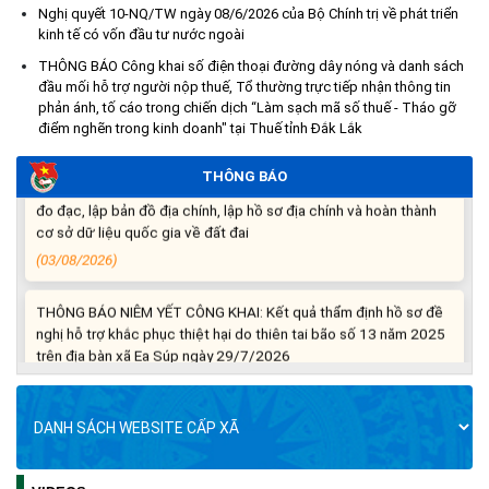
(06/08/2026)
Nghị quyết 10-NQ/TW ngày 08/6/2026 của Bộ Chính trị về phát triển
kinh tế có vốn đầu tư nước ngoài
Thông báo nghiêm cấm sử dụng đất với khu vực Quy hoạch
THÔNG BÁO Công khai số điện thoại đường dây nóng và danh sách
cấp đất sản xuất cho các hộ nghèo, cận nghèo thiếu đất sản
đầu mối hỗ trợ người nộp thuế, Tổ thường trực tiếp nhận thông tin
xuất trên địa bàn xã.
phản ánh, tố cáo trong chiến dịch “Làm sạch mã số thuế - Tháo gỡ
(06/08/2026)
điểm nghẽn trong kinh doanh" tại Thuế tỉnh Đắk Lắk
THÔNG BÁO
THÔNG BÁO: Cảnh báo thủ đoạn lừa đảo thông qua công tác
đo đạc, lập bản đồ địa chính, lập hồ sơ địa chính và hoàn thành
cơ sở dữ liệu quốc gia về đất đai
(03/08/2026)
THÔNG BÁO NIÊM YẾT CÔNG KHAI: Kết quả thẩm định hồ sơ đề
nghị hỗ trợ khắc phục thiệt hại do thiên tai bão số 13 năm 2025
trên địa bàn xã Ea Súp ngày 29/7/2026
(31/07/2026)
THÔNG BÁO: Về việc tổ chức khám sức khỏe định kỳ, khám
sàng lọc cho Nhân dân năm 2026
(30/07/2026)