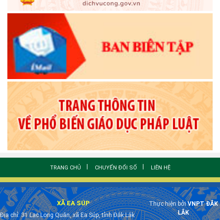
TRANG CHỦ
CHUYỂN ĐỔI SỐ
LIÊN HỆ
XÃ EA SÚP
Thực hiện bởi
VNPT ĐẮK
LẮK
Địa chỉ: 31 Lạc Long Quân, xã Ea Súp, tỉnh Đắk Lắk