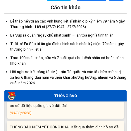
Các tin khác
Lễ thắp nến tri ân các Anh hùng liệt sĩ nhân dịp kỷ niệm 79 năm Ngày
Kế hoạch Tổ chức lấy mẫu hài cốt liệt sĩ đối với các mộ chưa
Thương binh - Liệt sĩ (27/7/1947 - 27/7/2026)
xác định được thông tin trong nghĩa trang liệt sĩ trên địa bàn xã
Ea Súp ra quân “ngày chủ nhật xanh” – lan tỏa nghĩa tình tri ân
Ea Súp để giám định AND
Tuổi trẻ Ea Súp tri ân gia đình chính sách nhân kỷ niệm 79 năm ngày
(06/08/2026)
thương binh - liệt sĩ
Trao 100 suất cháo, sữa và 7 suất quà cho bệnh nhân có hoàn cảnh
Thông báo nghiêm cấm sử dụng đất với khu vực Quy hoạch
khó khăn
cấp đất sản xuất cho các hộ nghèo, cận nghèo thiếu đất sản
xuất trên địa bàn xã.
Hội nghị sơ kết công tác Mặt trận Tổ quốc và các tổ chức chính trị –
(06/08/2026)
xã hội 6 tháng đầu năm và triển khai phương hướng, nhiệm vụ 6 tháng
cuối năm 2026
THÔNG BÁO: Cảnh báo thủ đoạn lừa đảo thông qua công tác
THÔNG BÁO
đo đạc, lập bản đồ địa chính, lập hồ sơ địa chính và hoàn thành
cơ sở dữ liệu quốc gia về đất đai
(03/08/2026)
THÔNG BÁO NIÊM YẾT CÔNG KHAI: Kết quả thẩm định hồ sơ đề
nghị hỗ trợ khắc phục thiệt hại do thiên tai bão số 13 năm 2025