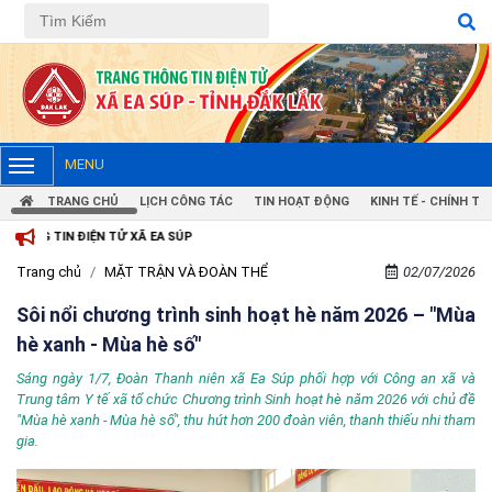
MENU
TRANG CHỦ
LỊCH CÔNG TÁC
TIN HOẠT ĐỘNG
KINH TẾ - CHÍNH TRỊ
ĐIỆN TỬ XÃ EA SÚP
Trang chủ
MẶT TRẬN VÀ ĐOÀN THỂ
02/07/2026
Sôi nổi chương trình sinh hoạt hè năm 2026 – "Mùa
hè xanh - Mùa hè số"
Sáng ngày 1/7, Đoàn Thanh niên xã Ea Súp phối hợp với Công an xã và
Trung tâm Y tế xã tổ chức Chương trình Sinh hoạt hè năm 2026 với chủ đề
"Mùa hè xanh - Mùa hè số", thu hút hơn 200 đoàn viên, thanh thiếu nhi tham
gia.