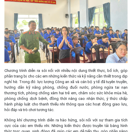
Chương trình diễn ra sôi nổi với nhiều nội dung thiết thực, bổ ích, góp
phần trang bị cho các em những kiến thức và kỹ năng cần thiết trong dịp
nghỉ hè. Trong đó: lực lượng Công an xã và cán bộ y tế đã tuyên truyền,
hướng dẫn kỹ năng phòng, chống đuối nước, phòng ngừa tai nạn
thương tích, phòng chống xâm hại trẻ em, chăm sóc sức khỏe mùa hè,
phòng chống dịch bệnh, đồng thời nâng cao nhận thức, ý thức chấp
hành pháp luật cho thanh thiếu nhi thông qua các hoạt động giao lưu,
hỏi đáp và trò chơi tương tác.
Không khí chương trình diễn ra hào hứng, sôi nổi với sự tham gia tích
cực của các em thiếu nhi. Những kiến thức được truyền tải bằng hình
thức trực quan, sinh động đã giúp các em dễ tiếp thu, góp phần nâng