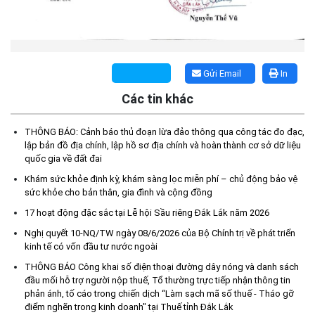
Gửi Email
In
Các tin khác
THÔNG BÁO: Cảnh báo thủ đoạn lừa đảo thông qua công tác đo đạc,
lập bản đồ địa chính, lập hồ sơ địa chính và hoàn thành cơ sở dữ liệu
quốc gia về đất đai
Kế hoạch Tổ chức lấy mẫu hài cốt liệt sĩ đối với các mộ chưa
xác định được thông tin trong nghĩa trang liệt sĩ trên địa bàn xã
Khám sức khỏe định kỳ, khám sàng lọc miễn phí – chủ động bảo vệ
Ea Súp để giám định AND
sức khỏe cho bản thân, gia đình và cộng đồng
(06/08/2026)
17 hoạt động đặc sắc tại Lễ hội Sầu riêng Đắk Lắk năm 2026
Nghị quyết 10-NQ/TW ngày 08/6/2026 của Bộ Chính trị về phát triển
Thông báo nghiêm cấm sử dụng đất với khu vực Quy hoạch
kinh tế có vốn đầu tư nước ngoài
cấp đất sản xuất cho các hộ nghèo, cận nghèo thiếu đất sản
THÔNG BÁO Công khai số điện thoại đường dây nóng và danh sách
xuất trên địa bàn xã.
đầu mối hỗ trợ người nộp thuế, Tổ thường trực tiếp nhận thông tin
(06/08/2026)
phản ánh, tố cáo trong chiến dịch “Làm sạch mã số thuế - Tháo gỡ
điểm nghẽn trong kinh doanh" tại Thuế tỉnh Đắk Lắk