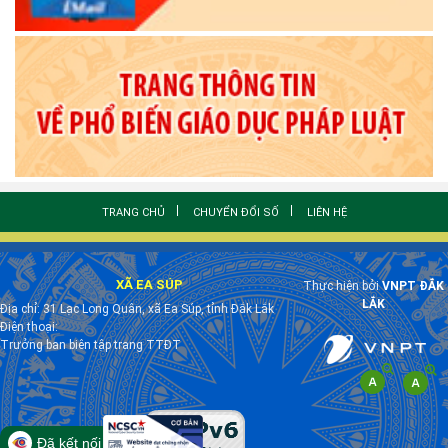
TRANG CHỦ
CHUYỂN ĐỔI SỐ
LIÊN HỆ
XÃ EA SÚP
Thực hiện bởi
VNPT ĐẮK
LẮK
Địa chỉ: 31 Lạc Long Quân, xã Ea Súp, tỉnh Đắk Lắk
Điện thoại:
Trưởng ban biên tập trang TTĐT
Đã kết nối EMC