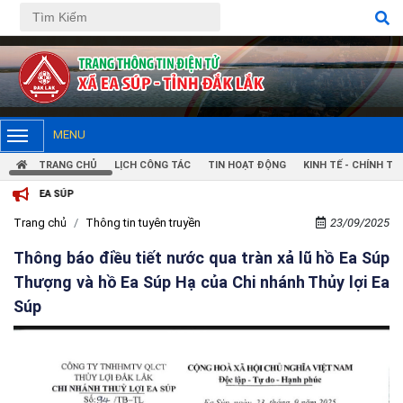
MENU
TRANG CHỦ
LỊCH CÔNG TÁC
TIN HOẠT ĐỘNG
KINH TẾ - CHÍNH TRỊ
 SÚP
Trang chủ
Thông tin tuyên truyền
23/09/2025
Thông báo điều tiết nước qua tràn xả lũ hồ Ea Súp
Thượng và hồ Ea Súp Hạ của Chi nhánh Thủy lợi Ea
Súp