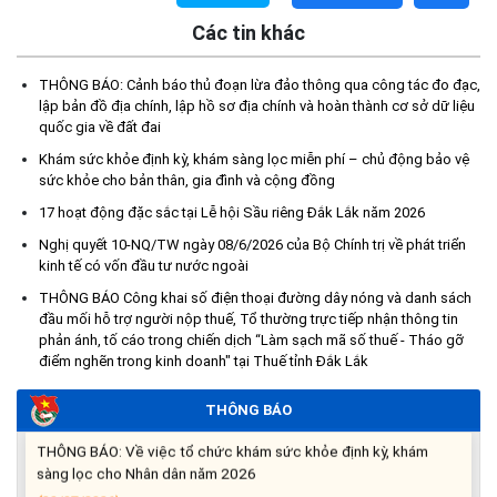
Các tin khác
THÔNG BÁO: Cảnh báo thủ đoạn lừa đảo thông qua công tác đo đạc,
lập bản đồ địa chính, lập hồ sơ địa chính và hoàn thành cơ sở dữ liệu
quốc gia về đất đai
Khám sức khỏe định kỳ, khám sàng lọc miễn phí – chủ động bảo vệ
sức khỏe cho bản thân, gia đình và cộng đồng
THÔNG BÁO: Cảnh báo thủ đoạn lừa đảo thông qua công tác
17 hoạt động đặc sắc tại Lễ hội Sầu riêng Đắk Lắk năm 2026
đo đạc, lập bản đồ địa chính, lập hồ sơ địa chính và hoàn thành
cơ sở dữ liệu quốc gia về đất đai
Nghị quyết 10-NQ/TW ngày 08/6/2026 của Bộ Chính trị về phát triển
(03/08/2026)
kinh tế có vốn đầu tư nước ngoài
THÔNG BÁO Công khai số điện thoại đường dây nóng và danh sách
THÔNG BÁO NIÊM YẾT CÔNG KHAI: Kết quả thẩm định hồ sơ đề
đầu mối hỗ trợ người nộp thuế, Tổ thường trực tiếp nhận thông tin
phản ánh, tố cáo trong chiến dịch “Làm sạch mã số thuế - Tháo gỡ
nghị hỗ trợ khắc phục thiệt hại do thiên tai bão số 13 năm 2025
điểm nghẽn trong kinh doanh" tại Thuế tỉnh Đắk Lắk
trên địa bàn xã Ea Súp ngày 29/7/2026
(31/07/2026)
THÔNG BÁO
THÔNG BÁO: Về việc tổ chức khám sức khỏe định kỳ, khám
sàng lọc cho Nhân dân năm 2026
(30/07/2026)