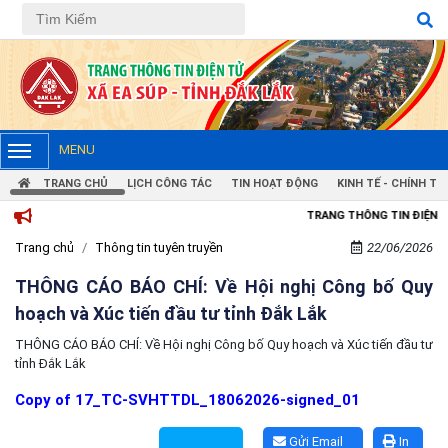
MENU
TRANG CHỦ
LỊCH CÔNG TÁC
TIN HOẠT ĐỘNG
KINH TẾ - CHÍNH TRỊ
TRANG THÔNG TIN ĐIỆN TỬ XÃ EA
Trang chủ
Thông tin tuyên truyền
22/06/2026
THÔNG CÁO BÁO CHÍ: Về Hội nghị Công bố Quy
hoạch và Xúc tiến đầu tư tỉnh Đắk Lắk
THÔNG CÁO BÁO CHÍ: Về Hội nghị Công bố Quy hoạch và Xúc tiến đầu tư
tỉnh Đắk Lắk
Copy of 17_TC-SVHTTDL_18062026-signed_01
Gửi Email
In