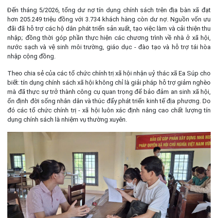
Đến tháng 5/2026, tổng dư nợ tín dụng chính sách trên địa bàn xã đạt
hơn 205.249 triệu đồng với 3.734 khách hàng còn dư nợ. Nguồn vốn ưu
đãi đã hỗ trợ các hộ dân phát triển sản xuất, tạo việc làm và cải thiện thu
nhập; đồng thời góp phần thực hiện các chương trình về nhà ở xã hội,
nước sạch và vệ sinh môi trường, giáo dục - đào tạo và hỗ trợ tái hòa
nhập cộng đồng.
Theo chia sẻ của các tổ chức chính trị xã hội nhận uỷ thác xã Ea Súp cho
biết: tín dụng chính sách xã hội không chỉ là giải pháp hỗ trợ giảm nghèo
mà đã thực sự trở thành công cụ quan trọng để bảo đảm an sinh xã hội,
ổn định đời sống nhân dân và thúc đẩy phát triển kinh tế địa phương. Do
đó các tổ chức chính trị - xã hội luôn xác định nâng cao chất lượng tín
dụng chính sách là nhiệm vụ thường xuyên.