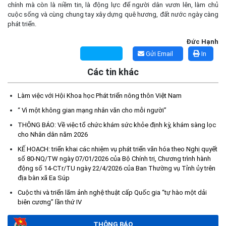
chính mà còn là niềm tin, là động lực để người dân vươn lên, làm chủ
cuộc sống và cùng chung tay xây dựng quê hương, đất nước ngày càng
phát triển.
Đức Hạnh
Gửi Email
In
Các tin khác
Làm việc với Hội Khoa học Phát triển nông thôn Việt Nam
“ Vì một không gian mạng nhân văn cho mỗi người”
Kế hoạch Tổ chức lấy mẫu hài cốt liệt sĩ đối với các mộ chưa
xác định được thông tin trong nghĩa trang liệt sĩ trên địa bàn xã
THÔNG BÁO: Về việc tổ chức khám sức khỏe định kỳ, khám sàng lọc
Ea Súp để giám định AND
cho Nhân dân năm 2026
(06/08/2026)
KẾ HOẠCH: triển khai các nhiệm vụ phát triển văn hóa theo Nghị quyết
số 80-NQ/TW ngày 07/01/2026 của Bộ Chính trị, Chương trình hành
Thông báo nghiêm cấm sử dụng đất với khu vực Quy hoạch
động số 14-CTr/TU ngày 22/4/2026 của Ban Thường vụ Tỉnh ủy trên
địa bàn xã Ea Súp
cấp đất sản xuất cho các hộ nghèo, cận nghèo thiếu đất sản
xuất trên địa bàn xã.
Cuộc thi và triển lãm ảnh nghệ thuật cấp Quốc gia “tự hào một dải
(06/08/2026)
biên cương” lần thứ IV
THÔNG BÁO
THÔNG BÁO: Cảnh báo thủ đoạn lừa đảo thông qua công tác