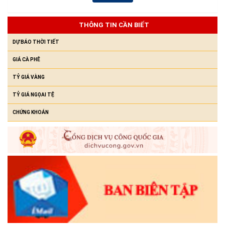
Niêm yết công khai Hồ sơ Đăng ký đất đai, cấp GCN QSD đất,
quyền sở hữu tài sản gắn liền với đất lần đầu của hộ ông Y
THÔNG TIN CẦN BIẾT
Chunh Hra
(23/07/2026)
DỰ BÁO THỜI TIẾT
GIÁ CÀ PHÊ
TỶ GIÁ VÀNG
TỶ GIÁ NGỌAI TỆ
CHỨNG KHOÁN