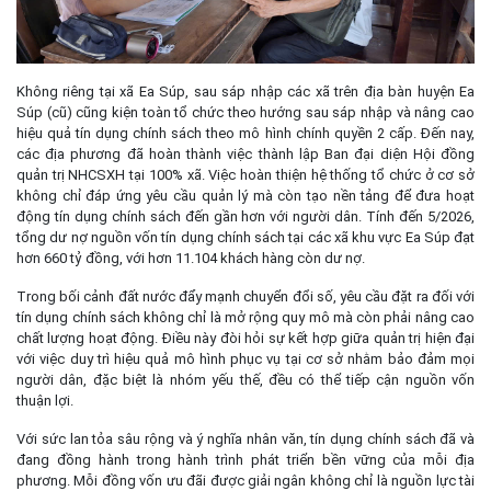
Không riêng tại xã Ea Súp, sau sáp nhập các xã trên địa bàn huyện Ea
Súp (cũ) cũng kiện toàn tổ chức theo hướng sau sáp nhập và nâng cao
hiệu quả tín dụng chính sách theo mô hình chính quyền 2 cấp. Đến nay,
các địa phương đã hoàn thành việc thành lập Ban đại diện Hội đồng
quản trị NHCSXH tại 100% xã. Việc hoàn thiện hệ thống tổ chức ở cơ sở
không chỉ đáp ứng yêu cầu quản lý mà còn tạo nền tảng để đưa hoạt
động tín dụng chính sách đến gần hơn với người dân. Tính đến 5/2026,
tổng dư nợ nguồn vốn tín dụng chính sách tại các xã khu vực Ea Súp đạt
hơn 660 tỷ đồng, với hơn 11.104 khách hàng còn dư nợ.
Trong bối cảnh đất nước đẩy mạnh chuyển đổi số, yêu cầu đặt ra đối với
tín dụng chính sách không chỉ là mở rộng quy mô mà còn phải nâng cao
chất lượng hoạt động. Điều này đòi hỏi sự kết hợp giữa quản trị hiện đại
với việc duy trì hiệu quả mô hình phục vụ tại cơ sở nhằm bảo đảm mọi
người dân, đặc biệt là nhóm yếu thế, đều có thể tiếp cận nguồn vốn
thuận lợi.
Với sức lan tỏa sâu rộng và ý nghĩa nhân văn, tín dụng chính sách đã và
đang đồng hành trong hành trình phát triển bền vững của mỗi địa
phương. Mỗi đồng vốn ưu đãi được giải ngân không chỉ là nguồn lực tài