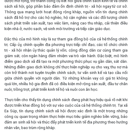
được mở rộng, trở thành công cụ kết nối giữa chính sách kinh tế và chính
sách xã hội, góp phần bảo đảm ổn định chính trị - xã hội ngay từ cơ sở.
Thông qua mạng lưới hoạt động rộng khắp, nguồn vốn tín dụng chính
sách đã hỗ trợ cho các hộ nghèo, hộ cận nghèo và các đối tượng chính
sách phát triển sản xuất, tạo việc làm, nâng cao thu nhập, cải thiện điều
kiện nhà ở, nước sạch, vệ sinh môi trường và tiếp cận giáo dục.
Đặc thù của mô hình này là sự tham gia đồng bộ của cả hệ thống chính
trị. Cấp ủy, chính quyền địa phương trực tiếp chỉ đạo; các tổ chức chính
trị - xã hội nhận ủy thác quản lý vốn; cộng đồng dân cư cùng tham gia
giám sát; còn ngân hàng đảm nhiệm vai trò vận hành. Đặc biệt, mô hình
điểm giao dịch xã đã tạo ra một phương thức phục vụ gần dân, sát dân.
Những điểm giao dịch không chỉ thực hiện nghiệp vụ cho vay, thu nợ mà
còn trở thành nơi tuyên truyền chính sách, tư vấn sinh kế và tạo cầu nối
giữa chính quyền với người dân. Từ những khoản vay có giá trị không
quá lớn, nhiều hộ gia đình đã có điều kiện mở rộng sản xuất, đầu tư chăn
nuôi, trồng trọt, phát triển kinh tế hộ và nuôi con ăn học.
Thực tiễn cho thấy tín dụng chính sách đang phát huy hiệu quả rõ nét khi
được triển khai đồng bộ với sự vào cuộc của cả hệ thống chính trị. Tại xã
Ea Súp, tín dụng chính sách xã hội được xác định là một trong những
công cụ quan trọng nhằm thực hiện mục tiêu giảm nghèo bền vững, bảo
đảm an sinh xã hội và thúc đẩy phát triển kinh tế địa phương theo hướng
nhân văn, bao trùm rộng khắp.