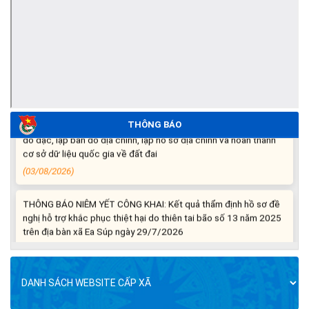
(06/08/2026)
Thông báo nghiêm cấm sử dụng đất với khu vực Quy hoạch
cấp đất sản xuất cho các hộ nghèo, cận nghèo thiếu đất sản
xuất trên địa bàn xã.
(06/08/2026)
THÔNG BÁO: Cảnh báo thủ đoạn lừa đảo thông qua công tác
THÔNG BÁO
đo đạc, lập bản đồ địa chính, lập hồ sơ địa chính và hoàn thành
cơ sở dữ liệu quốc gia về đất đai
(03/08/2026)
THÔNG BÁO NIÊM YẾT CÔNG KHAI: Kết quả thẩm định hồ sơ đề
nghị hỗ trợ khắc phục thiệt hại do thiên tai bão số 13 năm 2025
trên địa bàn xã Ea Súp ngày 29/7/2026
(31/07/2026)
THÔNG BÁO: Về việc tổ chức khám sức khỏe định kỳ, khám
sàng lọc cho Nhân dân năm 2026
(30/07/2026)