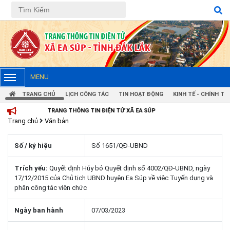
MENU
TRANG CHỦ
LỊCH CÔNG TÁC
TIN HOẠT ĐỘNG
KINH TẾ - CHÍNH TRỊ
TRANG THÔNG TIN ĐIỆN TỬ XÃ EA SÚP
Trang chủ
Văn bản
Số / ký hiệu
Số 1651/QĐ-UBND
Trích yếu:
Quyết định Hủy bỏ Quyết định số 4002/QĐ-UBND, ngày
17/12/2015 của Chủ tịch UBND huyện Ea Súp về việc Tuyển dụng và
phân công tác viên chức
Ngày ban hành
07/03/2023