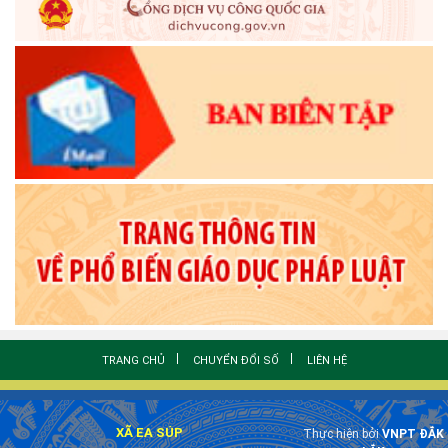
TRANG CHỦ
CHUYỂN ĐỔI SỐ
LIÊN HỆ
XÃ EA SÚP
Thực hiện bởi
VNPT ĐẮK