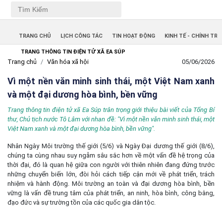
TRANG CHỦ
LỊCH CÔNG TÁC
TIN HOẠT ĐỘNG
KINH TẾ - CHÍNH TRỊ
TRANG THÔNG TIN ĐIỆN TỬ XÃ EA SÚP
Trang chủ
Văn hóa xã hội
05/06/2026
Vì một nền văn minh sinh thái, một Việt Nam xanh
và một đại dương hòa bình, bền vững
Trang thông tin điện tử xã Ea Súp trân trọng giới thiệu bài viết của Tổng Bí
thư, Chủ tịch nước Tô Lâm với nhan đề: "Vì một nền văn minh sinh thái, một
Việt Nam xanh và một đại dương hòa bình, bền vững".
Nhân Ngày Môi trường thế giới (5/6) và Ngày Đại dương thế giới (8/6),
chúng ta cùng nhau suy ngẫm sâu sắc hơn về một vấn đề hệ trọng của
thời đại, đó là quan hệ giữa con người với thiên nhiên đang đứng trước
những chuyển biến lớn, đòi hỏi cách tiếp cận mới về phát triển, trách
nhiệm và hành động. Môi trường an toàn và đại dương hòa bình, bền
vững là vấn đề trung tâm của phát triển, an ninh, hòa bình, công bằng,
đạo đức và sự trường tồn của các quốc gia dân tộc.