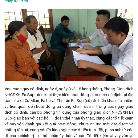
ngay từ cơ sở.
Vào các ngày cố định, ngày 6, ngày 8 và 18 hàng tháng, Phòng Giao dịch
NHCSXH Ea Súp triển khai thực hiện hoạt động giao dịch cố định tại địa
bàn các xã Cư Mlan, Ea Lê và Thị trấn Ea Súp (cũ) để triển khai các nhiệm
vụ liên quan đến hoạt động tín dụng chính sách. Trong các ngày giao
dịch cố định, cán bộ phòng tín dụng của phòng giao dịch NHCSXH Ea
Súp giao ban với các hội – đoàn thể nhận ủy thác, cùng các tổ tiết kiệm
và vay vốn đánh giá kết quả hoạt động, chỉ ra những mặt đạt được và
những tồn tại; cùng với đó lắng nghe các ý kiến trao đổi, phản ánh từ các
tổ chức chính trị - xã hội nhận ủy thác và các Tổ tiết kiệm và vay vốn về