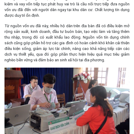
kiệm và vay vốn tiếp tục phát huy vai trò là cầu nối trực tiếp đưa nguồn
vốn ưu đãi đến với người dân ngay tại khu dân cư. Chất lượng tín dụng
được duy trì ổn định.
Từ nguồn vốn ưu đãi này, nhiều hộ dân trên địa bàn đã có điều kiện mở
rộng sản xuất, kinh doanh, đầu tư buôn bán, tạo việc làm và tăng thêm
thu nhập, trong đó có xuất khẩu lao động. Nguồn vốn tín dụng chính
sách cũng góp phần hỗ trợ các gia đình có hoàn cảnh khó khăn cải thiện
điều kiện sống, giảm áp lực tài chính, nâng cao khả năng tiếp cận các
dịch vụ thiết yếu, qua đó góp phần thực hiện hiệu quả mục tiêu giảm
nghèo bền vững và đảm bảo an sinh xã hội tại địa phương.