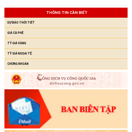
Về việc mời dự Hội nghị toàn quốc nghiên cứu, học tập, quán
triệt và triển khai thực hiện Nghị quyết Hội nghị lần thứ ba Ban
THÔNG TIN CẦN BIẾT
Chấp hành Trung ương Đảng khóa XIV
DỰ BÁO THỜI TIẾT
(28/07/2026)
GIÁ CÀ PHÊ
TỶ GIÁ VÀNG
TỶ GIÁ NGỌAI TỆ
CHỨNG KHOÁN