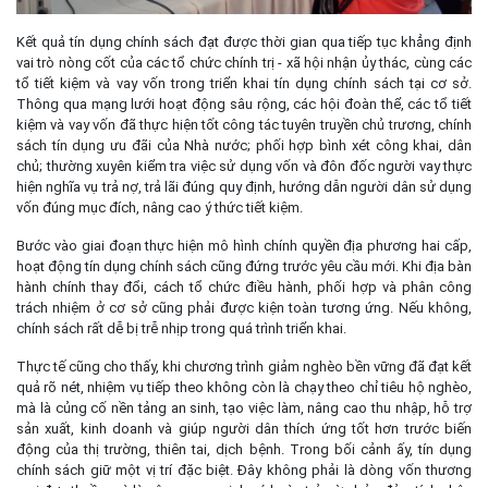
Kết quả tín dụng chính sách đạt được thời gian qua tiếp tục khẳng định
vai trò nòng cốt của các tổ chức chính trị - xã hội nhận ủy thác, cùng các
tổ tiết kiệm và vay vốn trong triển khai tín dụng chính sách tại cơ sở.
Thông qua mạng lưới hoạt động sâu rộng, các hội đoàn thể, các tổ tiết
kiệm và vay vốn đã thực hiện tốt công tác tuyên truyền chủ trương, chính
sách tín dụng ưu đãi của Nhà nước; phối hợp bình xét công khai, dân
chủ; thường xuyên kiểm tra việc sử dụng vốn và đôn đốc người vay thực
hiện nghĩa vụ trả nợ, trả lãi đúng quy định, hướng dẫn người dân sử dụng
vốn đúng mục đích, nâng cao ý thức tiết kiệm.
Bước vào giai đoạn thực hiện mô hình chính quyền địa phương hai cấp,
hoạt động tín dụng chính sách cũng đứng trước yêu cầu mới. Khi địa bàn
hành chính thay đổi, cách tổ chức điều hành, phối hợp và phân công
trách nhiệm ở cơ sở cũng phải được kiện toàn tương ứng. Nếu không,
chính sách rất dễ bị trễ nhịp trong quá trình triển khai.
Thực tế cũng cho thấy, khi chương trình giảm nghèo bền vững đã đạt kết
quả rõ nét, nhiệm vụ tiếp theo không còn là chạy theo chỉ tiêu hộ nghèo,
mà là củng cố nền tảng an sinh, tạo việc làm, nâng cao thu nhập, hỗ trợ
sản xuất, kinh doanh và giúp người dân thích ứng tốt hơn trước biến
động của thị trường, thiên tai, dịch bệnh. Trong bối cảnh ấy, tín dụng
chính sách giữ một vị trí đặc biệt. Đây không phải là dòng vốn thương