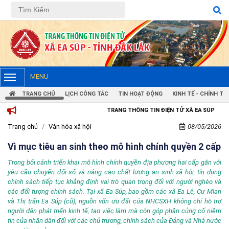
MENU
TRANG CHỦ
LỊCH CÔNG TÁC
TIN HOẠT ĐỘNG
KINH TẾ - CHÍNH TRỊ
TRANG THÔNG TIN ĐIỆN TỬ XÃ EA SÚP
Trang chủ
Văn hóa xã hội
08/05/2026
Vì mục tiêu an sinh theo mô hình chính quyền 2 cấp
Trong bối cảnh triển khai mô hình chính quyền địa phương hai cấp gắn với
yêu cầu chuyển đổi số và nâng cao chất lượng an sinh xã hội, tín dụng
chính sách tiếp tục khẳng định vai trò quan trọng đối với người nghèo và
các đối tượng chính sách. Tại xã Ea Súp, bao gồm các xã Ea Lê, Cư Mlan
và Thị trấn Ea Súp (cũ), nguồn vốn ưu đãi của NHCSXH không chỉ hỗ trợ
người dân phát triển kinh tế, tạo việc làm mà còn góp phần củng cố niềm
tin của nhân dân đối với các chủ trương, chính sách của Đảng và Nhà nước