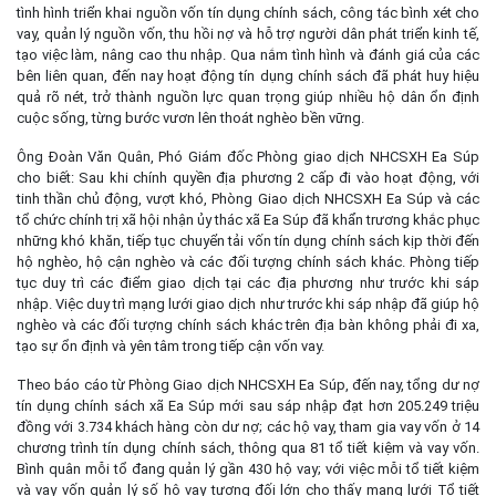
tình hình triển khai nguồn vốn tín dụng chính sách, công tác bình xét cho
vay, quản lý nguồn vốn, thu hồi nợ và hỗ trợ người dân phát triển kinh tế,
tạo việc làm, nâng cao thu nhập. Qua nắm tình hình và đánh giá của các
bên liên quan, đến nay hoạt động tín dụng chính sách đã phát huy hiệu
quả rõ nét, trở thành nguồn lực quan trọng giúp nhiều hộ dân ổn định
cuộc sống, từng bước vươn lên thoát nghèo bền vững.
Ông Đoàn Văn Quân, Phó Giám đốc Phòng giao dịch NHCSXH Ea Súp
cho biết: Sau khi chính quyền địa phương 2 cấp đi vào hoạt động, với
tinh thần chủ động, vượt khó, Phòng Giao dịch NHCSXH Ea Súp và các
tổ chức chính trị xã hội nhận ủy thác xã Ea Súp đã khẩn trương khắc phục
những khó khăn, tiếp tục chuyển tải vốn tín dụng chính sách kịp thời đến
hộ nghèo, hộ cận nghèo và các đối tượng chính sách khác. Phòng tiếp
tục duy trì các điểm giao dịch tại các địa phương như trước khi sáp
nhập. Việc duy trì mạng lưới giao dịch như trước khi sáp nhập đã giúp hộ
nghèo và các đối tượng chính sách khác trên địa bàn không phải đi xa,
tạo sự ổn định và yên tâm trong tiếp cận vốn vay.
Theo báo cáo từ Phòng Giao dịch NHCSXH Ea Súp, đến nay, tổng dư nợ
tín dụng chính sách xã Ea Súp mới sau sáp nhập đạt hơn 205.249 triệu
đồng với 3.734 khách hàng còn dư nợ; các hộ vay, tham gia vay vốn ở 14
chương trình tín dụng chính sách, thông qua 81 tổ tiết kiệm và vay vốn.
Bình quân mỗi tổ đang quản lý gần 430 hộ vay; với việc mỗi tổ tiết kiệm
và vay vốn quản lý số hộ vay tương đối lớn cho thấy mạng lưới Tổ tiết