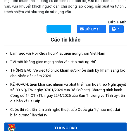
mại đơn thuần mà là công cụ an sinh có hoàn trả, vừa bảo đảm tính nhân
văn, vừa khuyến khích người dân chủ động lao động, sản xuất và tự chịu
trách nhiệm với phương án sử dụng vốn.
Đức Hạnh
Gửi Email
In
Các tin khác
Làm việc với Hội Khoa học Phát triển nông thôn Việt Nam
“ Vì một không gian mạng nhân văn cho mỗi người”
THÔNG BÁO DỰ KIẾN LỊCH CÔNG TÁC CỦA THƯỜNG TRỰC
THÔNG BÁO: Về việc tổ chức khám sức khỏe định kỳ, khám sàng lọc
HĐND XÃ VÀ LÃNH ĐẠO UBND XÃ TUẦN THỨ 31 (từ ngày
cho Nhân dân năm 2026
10/8/2026 đến ngày 16/8/2026)
KẾ HOẠCH: triển khai các nhiệm vụ phát triển văn hóa theo Nghị quyết
(10/08/2026)
số 80-NQ/TW ngày 07/01/2026 của Bộ Chính trị, Chương trình hành
động số 14-CTr/TU ngày 22/4/2026 của Ban Thường vụ Tỉnh ủy trên
Thông báo tuyển ứng viên điều dưỡng, nhân viên chăm sóc đi
địa bàn xã Ea Súp
làm việc tại Nhật Bản theo chương trình EPA Khóa 15
Cuộc thi và triển lãm ảnh nghệ thuật cấp Quốc gia “tự hào một dải
(07/08/2026)
biên cương” lần thứ IV
Kế hoạch Tổ chức lấy mẫu hài cốt liệt sĩ đối với các mộ chưa
THÔNG BÁO