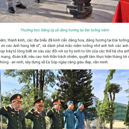
Thường trực Đảng ủy xã dâng hương tại Đài tưởng niệm
êm, thành kính, các đại biểu đã kính cẩn dâng hoa, dâng hương tại Đài tưởng 
ơn các Anh hùng liệt sĩ”, và dành phút mặc niệm tưởng nhớ anh linh các anh h
 Súp bày tỏ lòng biết ơn sâu sắc đối với sự hy sinh to lớn của các thế hệ cha an
mạng, đoàn kết, nêu cao tinh thần trách nhiệm, quyết tâm thực hiện thắng lợi 
 phòng - an ninh, xây dựng xã Ea Súp ngày càng giàu đẹp, văn minh.