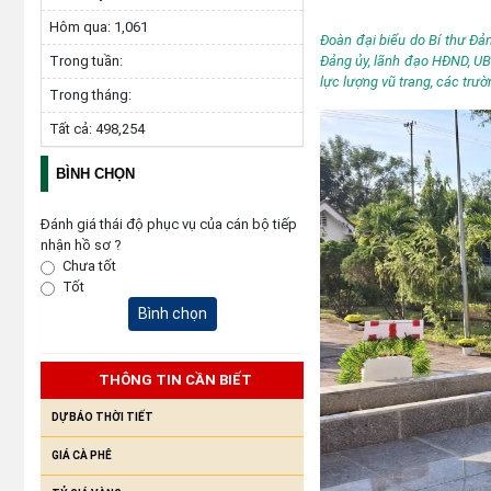
Hôm qua:
1,061
Đoàn đại biểu do Bí thư Đả
Đảng ủy, lãnh đạo HĐND, UBN
Trong tuần:
lực lượng vũ trang, các trư
Trong tháng:
Tất cả:
498,254
BÌNH CHỌN
Đánh giá thái độ phục vụ của cán bộ tiếp
nhận hồ sơ ?
Chưa tốt
Tốt
Bình chọn
THÔNG TIN CẦN BIẾT
DỰ BÁO THỜI TIẾT
GIÁ CÀ PHÊ