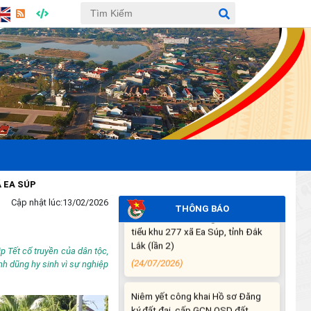
THÔNG BÁO DỰ KIẾN LỊCH CÔNG
TÁC CỦA THƯỜNG TRỰC HĐND
XÃ VÀ LÃNH ĐẠO UBND XÃ
TUẦN THỨ 30 (từ ngày
27/7/2026 đến ngày
02/8/2026)
(27/07/2026)
THÔNG BÁO: Về việc yêu cầu
chấm dứt hoạt động sản xuất tại
tiểu khu 277 xã Ea Súp, tỉnh Đắk
Lắk (lần 2)
Cập nhật lúc:
13/02/2026
(24/07/2026)
THÔNG BÁO
Niêm yết công khai Hồ sơ Đăng
p Tết cổ truyền của dân tộc,
ký đất đai, cấp GCN QSD đất,
nh dũng hy sinh vì sự nghiệp
quyền sở hữu tài sản gắn liền với
đất lần đầu của hộ ông Y Chunh
Hra
(23/07/2026)