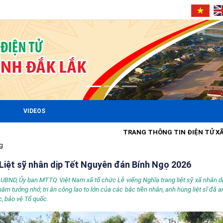
VIDEOS
TRANG THÔNG TIN ĐIỆN TỬ XÃ EA SÚP
g
Liệt sỹ nhân dịp Tết Nguyên đán Bính Ngọ 2026
UBND, Ủy ban MTTQ Việt Nam xã tổ chức Lễ viếng Nghĩa trang liệt sỹ xã nhân dị
m tưởng nhớ, tri ân công lao to lớn của các bậc tiền nhân, anh hùng liệt sĩ đã a
c, bảo vệ Tổ quốc.