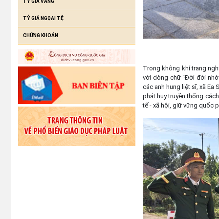
TỶ GIÁ VÀNG
TỶ GIÁ NGỌAI TỆ
CHỨNG KHOÁN
Trong không khí trang nghi
với dòng chữ “Đời đời nhớ 
các anh hung liệt sĩ, xã Ea
phát huy truyền thống cách 
tế - xã hội, giữ vững quốc