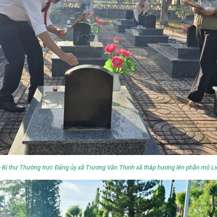
 Bí thư Thường trực Đảng ủy xã Trương Văn Thịnh xã thắp hương lên phần mộ Liệ