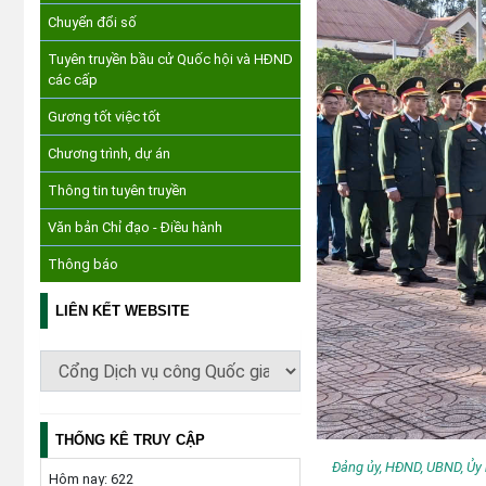
Chuyển đổi số
Tuyên truyền bầu cử Quốc hội và HĐND
các cấp
Gương tốt việc tốt
Chương trình, dự án
Thông tin tuyên truyền
Văn bản Chỉ đạo - Điều hành
Thông báo
LIÊN KẾT WEBSITE
THỐNG KÊ TRUY CẬP
Đảng ủy, HĐND, UBND, Ủy 
Hôm nay:
622