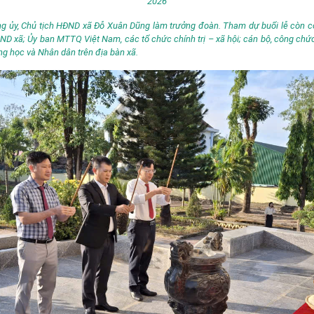
2026
ng ủy, Chủ tịch HĐND xã Đỗ Xuân Dũng làm trưởng đoàn. Tham dự buổi lễ còn 
D xã; Ủy ban MTTQ Việt Nam, các tổ chức chính trị – xã hội; cán bộ, công chức
ờng học và Nhân dân trên địa bàn xã.