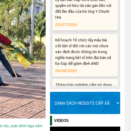
Kế hoạch Tổ chức lấy mẫu hài
cốt liệt sĩ đối với các mộ chưa
xác định được thông tin trong
nghĩa trang liệt sĩ trên địa bàn xã
Ea Súp để giám định AND
(06/08/2026)
Thông báo nghiêm cấm sử dụng
đất với khu vực Quy hoạch cấp
đất sản xuất cho các hộ nghèo,
cận nghèo thiếu đất sản xuất
trên địa bàn xã.
(06/08/2026)
THÔNG BÁO: Cảnh báo thủ đoạn
lừa đảo thông qua công tác đo
đạc, lập bản đồ địa chính, lập hồ
VIDEOS
sơ địa chính và hoàn thành cơ sở
ân tộc, xuân Bính Ngọ năm
dữ liệu quốc gia về đất đai