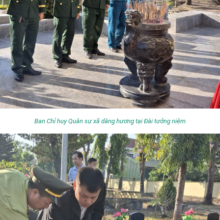
Ban Chỉ huy Quân sự xã dâng hương tại Đài tưởng niệm