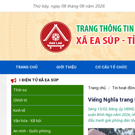
Thứ bảy, ngày 08 tháng 08 năm 2026
TRANG CHỦ
GIỚI THIỆU
CƠ CẤU TỔ CHỨC
 EA SÚP
Trang chủ
Tin hoạt độn
Thời sự
Viếng Nghĩa trang 
Chính trị
Sáng 13/02, Đảng ủy, HĐND, 
Kinh tế
xuân Bính Ngọ năm 2026, nhằ
đấu tranh giải phóng dân tộ
Văn hóa - Xã hội
An ninh - Quốc phòng