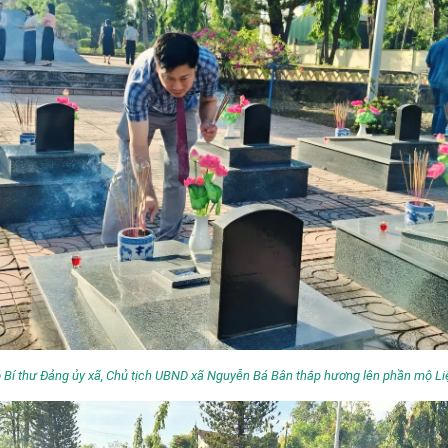
 Bí thư Đảng ủy xã, Chủ tịch UBND xã Nguyễn Bá Bân thắp hương lên phần mộ Liệ