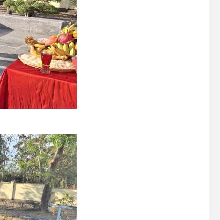
(24/07/2026)
Niêm yết công khai Hồ sơ Đăng
ký đất đai, cấp GCN QSD đất,
quyền sở hữu tài sản gắn liền với
đất lần đầu của hộ ông Y Chunh
Hra
(23/07/2026)