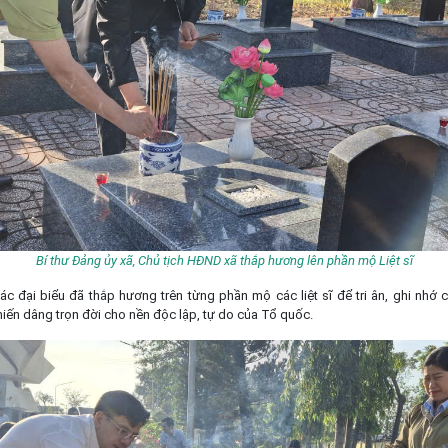
Bí thư Đảng ủy xã, Chủ tịch HĐND xã thắp hương lên phần mộ Liệt sĩ
c đại biểu đã thắp hương trên từng phần mộ các liệt sĩ để tri ân, ghi nhớ 
iến dâng trọn đời cho nền độc lập, tự do của Tổ quốc.