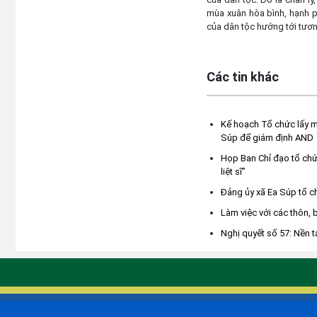
mùa xuân hòa bình, hạnh p
của dân tộc hướng tới tươn
Các tin khác
Kế hoạch Tổ chức lấy mẫu
Súp để giám định AND
Họp Ban Chỉ đạo tổ chức
liệt sĩ”
Đảng ủy xã Ea Súp tổ c
Làm việc với các thôn, 
Nghị quyết số 57: Nền 