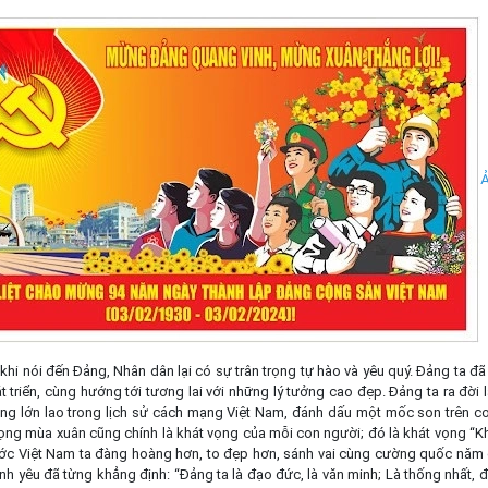
Ả
khi nói đến Đảng, Nhân dân lại có sự trân trọng tự hào và yêu quý. Đảng ta đã
triển, cùng hướng tới tương lai với những lý tưởng cao đẹp. Đảng ta ra đời l
ng lớn lao trong lịch sử cách mạng Việt Nam, đánh dấu một mốc son trên 
 vọng mùa xuân cũng chính là khát vọng của mỗi con người; đó là khát vọng “
nước Việt Nam ta đàng hoàng hơn, to đẹp hơn, sánh vai cùng cường quốc nă
nh yêu đã từng khẳng định: “Đảng ta là đạo đức, là văn minh; Là thống nhất, độ