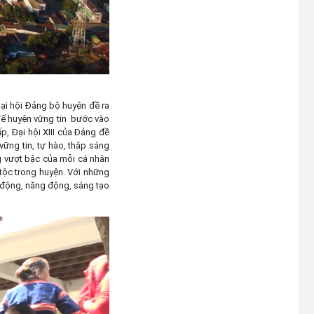
Đại hội Đảng bộ huyện đề ra
để huyện vững tin bước vào
p, Đại hội XIII của Đảng đề
vững tin, tự hào, thắp sáng
g vượt bậc của mỗi cá nhân
tộc trong huyện. Với những
ủ động, năng động, sáng tạo