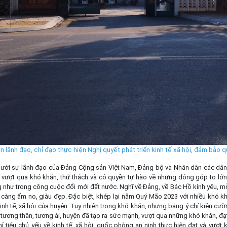
 lãnh đạo, chỉ đạo thực hiện Nghị quyết phát triển kinh tế xã hội, đảm bảo
 dưới sự lãnh đạo của Đảng Cộng sản Việt Nam, Đảng bộ và Nhân dân các dân 
 vượt qua khó khăn, thử thách và có quyền tự hào về những đóng góp to lớn
 như trong công cuộc đổi mới đất nước. Nghĩ về Đảng, về Bác Hồ kính yêu, m
càng ấm no, giàu đẹp. Đặc biệt, khép lại năm Quý Mão 2023 với nhiều khó 
inh tế, xã hội của huyện. Tuy nhiên trong khó khăn, nhưng bằng ý chí kiên cườ
, tương thân, tương ái, huyện đã tạo ra sức mạnh, vượt qua những khó khăn, 
ỉ tiêu chủ yếu về kinh tế, xã hội, quốc phòng an ninh thực hiện đạt và vượt k