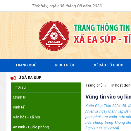
Thứ bảy, ngày 08 tháng 08 năm 2026
TRANG CHỦ
GIỚI THIỆU
CƠ CẤU TỔ CHỨC
 SÚP
Trang chủ
Tin hoạt độn
Thời sự
Vững tin vào sự l
Chính trị
Xuân Giáp Thìn 2024 đã về 
Kinh tế
nhiên là ngày thành lập Đản
phơi phới sức xuân, sức số
Văn hóa - Xã hội
hòa chung trong không kh
An ninh - Quốc phòng
(3/2/1930-3/2/2024).