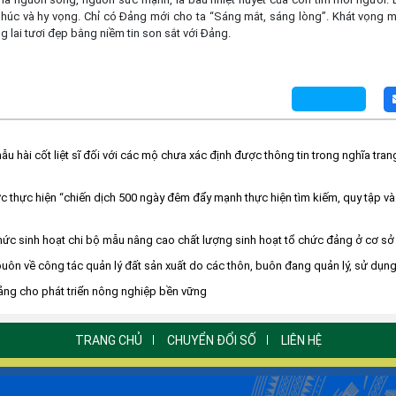
húc và hy vọng. Chỉ có Đảng mới cho ta “Sáng mắt, sáng lòng”. Khát vọng m
g lai tươi đẹp bằng niềm tin son sắt với Đảng.
 hài cốt liệt sĩ đối với các mộ chưa xác định được thông tin trong nghĩa trang 
 thực hiện “chiến dịch 500 ngày đêm đẩy mạnh thực hiện tìm kiếm, quy tập và 
hức sinh hoạt chi bộ mẫu nâng cao chất lượng sinh hoạt tổ chức đảng ở cơ sở
buôn về công tác quản lý đất sản xuất do các thôn, buôn đang quản lý, sử dụn
tảng cho phát triển nông nghiệp bền vững
TRANG CHỦ
CHUYỂN ĐỔI SỐ
LIÊN HỆ