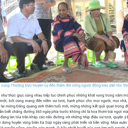
 cùng Thường trực Huyện ủy đến thăm đời sống người đồng bào dân tộc thiểu
ã, như thúc giục cùng nhau tiếp tục chinh phục những khát vọng trong năm m
 một, bởi cùng mang đến niềm vui tươi, hạnh phúc cho mọi người, mọi nhà
 lại mừng Đảng quang vinh thêm tuổi mới, mừng những kết quả quan trọng đ
ẫn biết chặng đường 365 ngày phía trước không chỉ là hoa thơm trái ngọt mà 
đang lan tỏa trên khắp các nẻo đường với những nhịp điệu vui tươi, quyện ý 
y dựng huyện vùng biên Ea Súp ngày càng phát triển và bền vững. Mùa xuân
, là nguồn sống, nguồn sức mạnh, là bầu nhiệt huyết của con tim mỗi người.