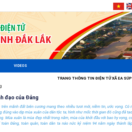
VIDEOS
TRANG THÔNG TIN ĐIỆN TỬ XÃ EA SÚP
g
ãnh đạo của Đảng
trên mãnh đất biên cương mang theo nhiều tươi mới, niềm tin, ước vọng. Có 
g đúng vào dịp mùa xuân của dân tộc ta; hình như mốc thời gian đó cũng đã tạo
ng. Mùa xuân là mùa đẹp nhất trong năm, mùa của khởi đầu với bao hy vọng, có
í toàn Đảng, toàn quân, toàn dân ta náo nức kỷ niệm 94 năm ngày thành l