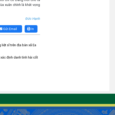
ùa xuân chính là khát vọng
Đức Hạnh
Gửi Email
In
liệt sĩ trên địa bàn xã Ea
xác định danh tình hài cốt
g