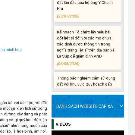
Kế hoạch Tổ chức lấy mẫu hài
cốt liệt sĩ đối với các mộ chưa
xác định được thông tin trong
nghĩa trang liệt sĩ trên địa bàn xã
Ea Súp để giám định AND
(06/08/2026)
nh minh hoạ
Thông báo nghiêm cấm sử dụng
đất với khu vực Quy hoạch cấp
đất sản xuất cho các hộ nghèo,
cận nghèo thiếu đất sản xuất
trên địa bàn xã.
(06/08/2026)
 gắn bó với dân tộc, với đất
THÔNG BÁO: Cảnh báo thủ đoạn
à một sự kiện lịch sử trọng
lừa đảo thông qua công tác đo
con đường xây dựng và phát
đạc, lập bản đồ địa chính, lập hồ
Không có gì quý hơn độc lập
sơ địa chính và hoàn thành cơ sở
VIDEOS
m châu” như mong muốn của
dữ liệu quốc gia về đất đai
c lập, là hòa bình, ấm no”.