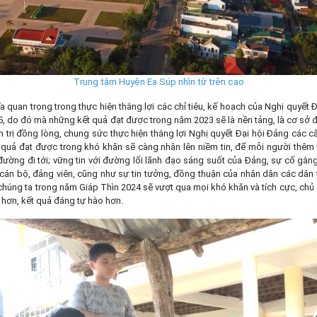
Trung tâm Huyện Ea Súp nhìn từ trên cao
 quan trọng trong thực hiện thắng lợi các chỉ tiêu, kế hoạch của Nghị quyết 
5, do đó mà những kết quả đạt được trong năm 2023 sẽ là nền tảng, là cơ sở 
 trị đồng lòng, chung sức thực hiện thắng lợi Nghị quyết Đại hội Đảng các cấ
 quả đạt được trong khó khăn sẽ càng nhân lên niềm tin, để mỗi người thêm 
đường đi tới; vững tin với đường lối lãnh đạo sáng suốt của Đảng, sự cố gắn
 cán bộ, đảng viên, cũng như sự tin tưởng, đồng thuận của nhân dân các dân 
chúng ta trong năm Giáp Thìn 2024 sẽ vượt qua mọi khó khăn và tích cực, ch
o hơn, kết quả đáng tự hào hơn.