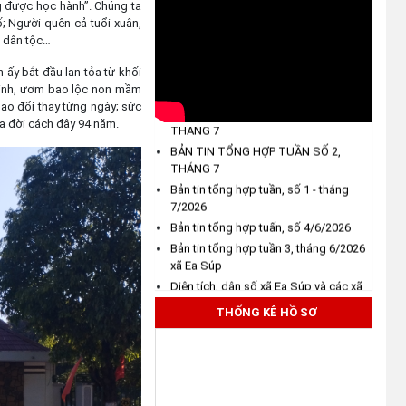
(03/08/2026)
g được học hành”. Chúng ta
 Người quên cả tuổi xuân,
o dân tộc…
THÔNG BÁO NIÊM YẾT CÔNG
BẢN TIN TỔNG HỢP TUẦN SỐ 5,
KHAI: Kết quả thẩm định hồ sơ đề
n ấy bắt đầu lan tỏa từ khối
THÁNG 7
nghị hỗ trợ khắc phục thiệt hại
 sinh, ươm bao lộc non mầm
BẢN TIN TỔNG HỢP TUẦN SỐ 3,
do thiên tai bão số 13 năm 2025
lao đổi thay từng ngày; sức
THÁNG 7
trên địa bàn xã Ea Súp ngày
ra đời cách đây 94 năm.
BẢN TIN TỔNG HỢP TUẦN SỐ 2,
29/7/2026
THÁNG 7
(31/07/2026)
Bản tin tổng hợp tuần, số 1 - tháng
7/2026
THÔNG BÁO: Về việc tổ chức
Bản tin tổng hợp tuấn, số 4/6/2026
khám sức khỏe định kỳ, khám
Bản tin tổng hợp tuần 3, tháng 6/2026
sàng lọc cho Nhân dân năm
xã Ea Súp
2026
Diện tích, dân số xã Ea Súp và các xã
(30/07/2026)
Ea Bung, Ea Rốk, Ia Rvê, Ia Lốp sau
sáp nhập
THỐNG KÊ HỒ SƠ
Đại hội đại biểu Đảng bộ xã Ea Súp
Thông tin về 17 khu đất đấu giá
lần thứ I, nhiệm kỳ 2025 - 2030
quyền sử dụng đất trên địa bàn
tỉnh Đắk Lắk
BẢN TIN TỔNG HỢP TUẦN SỐ 5,
(29/07/2026)
THÁNG 7