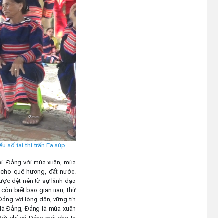
 số tại thị trấn Ea súp
ới. Đảng với mùa xuân, mùa
, cho quê hương, đất nước.
ược dệt nên từ sự lãnh đạo
còn biết bao gian nan, thử
Đảng với lòng dân, vững tin
 là Đảng, Đảng là mùa xuân
 Bởi chỉ có Đảng mới cho ta