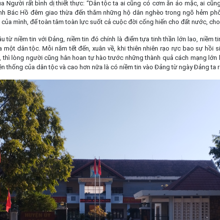
 Người rất bình dị thiết thực: “Dân tộc ta ai cũng có cơm ăn áo mặc, ai cũn
nh Bác Hồ đêm giao thừa đến thăm những hộ dân nghèo trong ngõ hẻm phố;
 của mình, để toàn tâm toàn lực suốt cả cuộc đời cống hiến cho đất nước, ch
từ niềm tin với Đảng, niềm tin đó chính là điểm tựa tinh thần lớn lao, niềm ti
 một dân tộc. Mỗi năm tết đến, xuân về, khi thiên nhiên rạo rực bao sự hồi
ết, thì lòng người cũng hân hoan tự hào trước những thành quả cách mạng lớn 
n thống của dân tộc và cao hơn nữa là có niềm tin vào Đảng từ ngày Đảng ta 