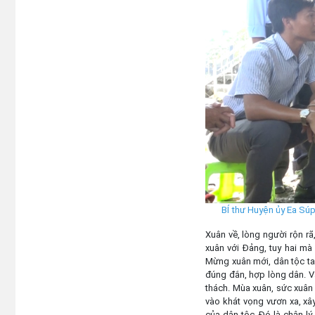
BÍ thư Huyện ủy Ea Súp
Xuân về, lòng người rộn r
xuân với Đảng, tuy hai mà
Mừng xuân mới, dân tộc ta
đúng đắn, hợp lòng dân. V
thách. Mùa xuân, sức xuân 
vào khát vọng vươn xa, xâ
của dân tộc. Đó là chân lý