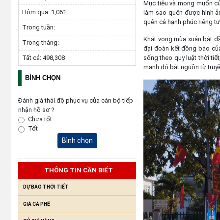
Mục tiêu và mong muốn của
Hôm qua:
1,061
làm sao quên được hình ả
quên cả hạnh phúc riêng tư
Trong tuần:
Khát vọng mùa xuân bắt đầu 
Trong tháng:
đại đoàn kết đồng bào của
Tất cả:
498,308
sống theo quy luật thời ti
mạnh đó bắt nguồn từ truyề
BÌNH CHỌN
Đánh giá thái độ phục vụ của cán bộ tiếp
nhận hồ sơ ?
Chưa tốt
Tốt
Bình chọn
THÔNG TIN CẦN BIẾT
DỰ BÁO THỜI TIẾT
GIÁ CÀ PHÊ