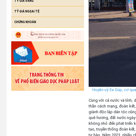
TỶ GIÁ VÀNG
TỶ GIÁ NGỌAI TỆ
CHỨNG KHOÁN
Huyện uỷ Ea Súp, cơ quan
Cùng với cả nước và tỉnh,
thần cách mạng, đoàn kết,
giành độc lập dân tộc cũng
quê hương, đất nước ngày 
không nhỏ đến phát triển k
tạo, truyền thống đoàn kết
tự hào. Năm 2023, nhiều ch