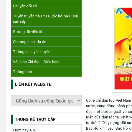
Chuyển đổi số
Tuyên truyền bầu cử Quốc hội và HĐND
các cấp
Gương tốt việc tốt
Chương trình, dự án
Thông tin tuyên truyền
Văn bản Chỉ đạo - Điều hành
Thông báo
LIÊN KẾT WEBSITE
Có lẽ chỉ dân tộc Việt Nam 
nước, cùng đồng hành phát 
đại, một bước ngoặt vô cù
triển của dân tộc ta. Khát
THỐNG KÊ TRUY CẬP
tự do” là “Xây dựng đất 
Bác Hồ kính yêu. Bác Hồ kí
Hôm nay:
676