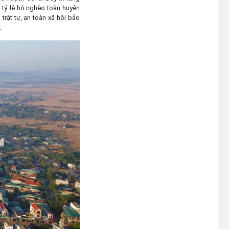
(24/07/2026)
 tỷ lệ hộ nghèo toàn huyện
trật tự, an toàn xã hội bảo
Niêm yết công khai Hồ sơ Đăng
…
ký đất đai, cấp GCN QSD đất,
quyền sở hữu tài sản gắn liền với
đất lần đầu của hộ ông Y Chunh
Hra
(23/07/2026)