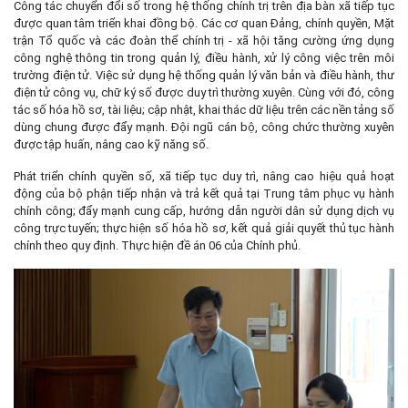
Công tác chuyển đổi số trong hệ thống chính trị trên địa bàn xã tiếp tục
được quan tâm triển khai đồng bộ. Các cơ quan Đảng, chính quyền, Mặt
trận Tổ quốc và các đoàn thể chính trị - xã hội tăng cường ứng dụng
công nghệ thông tin trong quản lý, điều hành, xử lý công việc trên môi
trường điện tử. Việc sử dụng hệ thống quản lý văn bản và điều hành, thư
điện tử công vụ, chữ ký số được duy trì thường xuyên. Cùng với đó, công
tác số hóa hồ sơ, tài liệu; cập nhật, khai thác dữ liệu trên các nền tảng số
dùng chung được đẩy mạnh. Đội ngũ cán bộ, công chức thường xuyên
được tập huấn, nâng cao kỹ năng số.
Phát triển chính quyền số, xã tiếp tục duy trì, nâng cao hiệu quả hoạt
động của bộ phận tiếp nhận và trả kết quả tại Trung tâm phục vụ hành
chính công; đẩy mạnh cung cấp, hướng dẫn người dân sử dụng dịch vụ
công trực tuyến; thực hiện số hóa hồ sơ, kết quả giải quyết thủ tục hành
chính theo quy định. Thực hiện đề án 06 của Chính phủ.