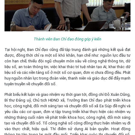
Thành viên Ban Chỉ đạo đóng góp ý kiến
Tại hội nghị, Ban Chỉ đạo cũng đã tập trung đánh giá những kết quả đạt
được, đồng thời chỉ ra một số khó khăn, hạn chế như: nguồn lực đầu tư
còn hạn chế; thiếu đội ngũ chuyên môn sâu về công nghệ thông tin, dữ
liệu số, an toàn thông tin; việc khai thác trí tuệ nhân tạo AI, khai thác dữ
liệu số và các nền tảng số ở một số cơ quan, đơn vị chưa đồng đều. Phát
huy nguồn nhân lực trong đoàn viên, thanh niên và giáo dục để đẩy mạnh
tuyên truyền về chuyển đổi số.
Phát biểu kết luận và giao nhiệm vụ thời gian tới, đồng chí Đỗ Xuân Dũng,
Bí thư Đảng uỷ, Chủ tịch HĐND xã, Trưởng Ban Chỉ đạo phát triển khoa
học, công nghệ, đổi mới sáng tạo và chuyển đổi số xã Ea Súp đề nghị và
yêu cầu các cơ quan, đơn vị tập trung triển khai thực hiện các nhiệm vụ
những tháng cuối năm về phát triển khoa học, công nghệ, đổi mới sáng
tạo và chuyển đổi số. Tổ công nghệ số cộng đồng thực hiện nhiệm vụ đi
vào thực chất, hiệu quả. Thí điểm sử dụng AI bản quyền. Hoạt động
thông tin tập trung lại một đầu mối. Triển khai cuộc thi chuyển đổi số.