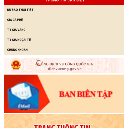
THÔNG TIN CẦN BIẾT
(23/07/2026)
DỰ BÁO THỜI TIẾT
GIÁ CÀ PHÊ
TỶ GIÁ VÀNG
TỶ GIÁ NGỌAI TỆ
CHỨNG KHOÁN