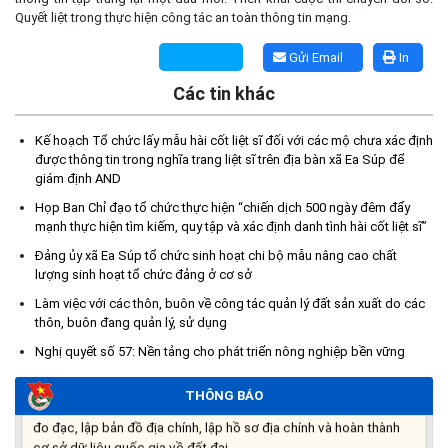
Quyết liệt trong thực hiện công tác an toàn thông tin mạng.
Gửi Email
In
Các tin khác
Kế hoạch Tổ chức lấy mẫu hài cốt liệt sĩ đối với các mộ chưa xác định
được thông tin trong nghĩa trang liệt sĩ trên địa bàn xã Ea Súp để
Kế hoạch Tổ chức lấy mẫu hài cốt liệt sĩ đối với các mộ chưa
giám định AND
xác định được thông tin trong nghĩa trang liệt sĩ trên địa bàn xã
Ea Súp để giám định AND
Họp Ban Chỉ đạo tổ chức thực hiện “chiến dịch 500 ngày đêm đẩy
mạnh thực hiện tìm kiếm, quy tập và xác định danh tình hài cốt liệt sĩ”
(06/08/2026)
Đảng ủy xã Ea Súp tổ chức sinh hoạt chi bộ mẫu nâng cao chất
lượng sinh hoạt tổ chức đảng ở cơ sở
Thông báo nghiêm cấm sử dụng đất với khu vực Quy hoạch
cấp đất sản xuất cho các hộ nghèo, cận nghèo thiếu đất sản
Làm việc với các thôn, buôn về công tác quản lý đất sản xuất do các
xuất trên địa bàn xã.
thôn, buôn đang quản lý, sử dụng
(06/08/2026)
Nghị quyết số 57: Nền tảng cho phát triển nông nghiệp bền vững
THÔNG BÁO: Cảnh báo thủ đoạn lừa đảo thông qua công tác
THÔNG BÁO
đo đạc, lập bản đồ địa chính, lập hồ sơ địa chính và hoàn thành
cơ sở dữ liệu quốc gia về đất đai