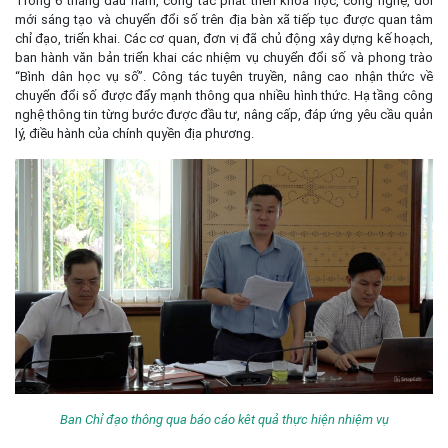
Trong 6 tháng đầu năm, công tác phát triển khoa học, công nghệ, đổi
mới sáng tạo và chuyển đổi số trên địa bàn xã tiếp tục được quan tâm
chỉ đạo, triển khai. Các cơ quan, đơn vị đã chủ động xây dựng kế hoạch,
ban hành văn bản triển khai các nhiệm vụ chuyển đổi số và phong trào
“Bình dân học vụ số”. Công tác tuyên truyền, nâng cao nhận thức về
chuyển đổi số được đẩy mạnh thông qua nhiều hình thức. Hạ tầng công
nghệ thông tin từng bước được đầu tư, nâng cấp, đáp ứng yêu cầu quản
lý, điều hành của chính quyền địa phương.
Ban Chỉ đạo thông qua báo cáo kêt quả thực hiện nhiệm vụ