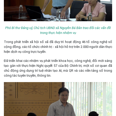
Phó Bí thư Đảng uỷ, Chủ tịch UBND xã Nguyễn Bá Bân trao đổi các vấn đề
trong thực hiện nhiệm vụ
Trong phát triển xã hội số xã đã duy trì hoạt động 46 tổ công nghệ số
cộng đồng; các tổ chức chính trị - xã hội hỗ trợ trên 2.000 người dân thực
hiện dịch vụ công trực tuyến.
Đã triển khai các nhiệm vụ phát triển khoa học, công nghệ, đổi mới sáng
tạo gắn với thực hiện Nghị quyết 57 của Bộ Chính trị; một số cơ quan đã
chủ động ứng dụng trí tuệ nhân tạo AI, mà QR và các nền tảng số trong
công tác tuyên truyền, thông tin.