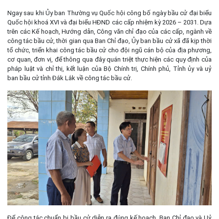
Ngay sau khi Ủy ban Thường vụ Quốc hội công bố ngày bầu cử đại biểu
Quốc hội khoá XVI và đại biểu HĐND các cấp nhiệm kỳ 2026 – 2031. Dựa
trên các Kế hoạch, Hướng dẫn, Công văn chỉ đạo của các cấp, ngành về
công tác bầu cử, thời gian qua Ban Chỉ đạo, Ủy ban bầu cử xã đã kịp thời
tổ chức, triển khai công tác bầu cử cho đội ngũ cán bộ của địa phương,
cơ quan, đơn vị, để thông qua đây quán triệt thực hiện các quy định của
pháp luật và chỉ thị, kết luận của Bộ Chính trị, Chính phủ, Tỉnh ủy và uỷ
ban bầu cử tỉnh Đắk Lắk về công tác bầu cử.
Để công tác chuẩn bị bầu cử diễn ra đúng kế hoạch, Ban Chỉ đạo và Uỷ