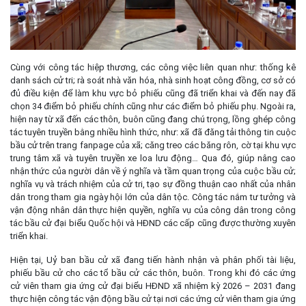
Cùng với công tác hiệp thương, các công việc liên quan như: thống kê
danh sách cử tri; rà soát nhà văn hóa, nhà sinh hoạt công đồng, cơ sở có
đủ điều kiện để làm khu vực bỏ phiếu cũng đã triển khai và đến nay đã
chọn 34 điểm bỏ phiếu chính cũng như các điểm bỏ phiếu phụ. Ngoài ra,
hiện nay từ xã đến các thôn, buôn cũng đang chú trọng, lồng ghép công
tác tuyên truyền bằng nhiều hình thức, như: xã đã đăng tải thông tin cuộc
bầu cử trên trang fanpage của xã; căng treo các băng rôn, cờ tại khu vực
trung tâm xã và tuyên truyền xe loa lưu động… Qua đó, giúp nâng cao
nhận thức của người dân về ý nghĩa và tầm quan trọng của cuộc bầu cử;
nghĩa vụ và trách nhiệm của cử tri, tạo sự đồng thuận cao nhất của nhân
dân trong tham gia ngày hội lớn của dân tộc. Công tác nắm tư tưởng và
vận động nhân dân thực hiện quyền, nghĩa vụ của công dân trong công
tác bầu cử đại biểu Quốc hội và HĐND các cấp cũng được thường xuyên
triển khai.
Hiện tại, Uỷ ban bầu cử xã đang tiến hành nhận và phân phối tài liệu,
phiếu bầu cử cho các tổ bầu cử các thôn, buôn. Trong khi đó các ứng
cử viên tham gia ứng cử đại biểu HĐND xã nhiệm kỳ 2026 – 2031 đang
thực hiện công tác vận động bầu cử tại nơi các ứng cử viên tham gia ứng