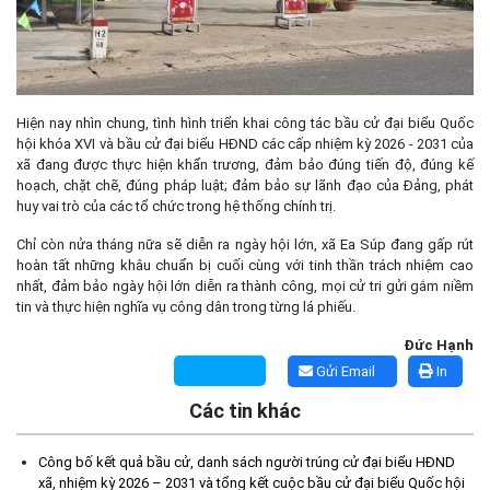
Hiện nay nhìn chung, tình hình triển khai công tác bầu cử đại biểu Quốc
hội khóa XVI và bầu cử đại biểu HĐND các cấp nhiệm kỳ 2026 - 2031 của
xã đang được thực hiện khẩn trương, đảm bảo đúng tiến độ, đúng kế
hoạch, chặt chẽ, đúng pháp luật; đảm bảo sự lãnh đạo của Đảng, phát
huy vai trò của các tổ chức trong hệ thống chính trị.
Chỉ còn nửa tháng nữa sẽ diễn ra ngày hội lớn, xã Ea Súp đang gấp rút
hoàn tất những khâu chuẩn bị cuối cùng với tinh thần trách nhiệm cao
nhất, đảm bảo ngày hội lớn diễn ra thành công, mọi cử tri gửi gắm niềm
tin và thực hiện nghĩa vụ công dân trong từng lá phiếu.
Đức Hạnh
Gửi Email
In
Các tin khác
Kế hoạch Tổ chức lấy mẫu hài cốt liệt sĩ đối với các mộ chưa
xác định được thông tin trong nghĩa trang liệt sĩ trên địa bàn xã
Công bố kết quả bầu cử, danh sách người trúng cử đại biểu HĐND
Ea Súp để giám định AND
xã, nhiệm kỳ 2026 – 2031 và tổng kết cuộc bầu cử đại biểu Quốc hội