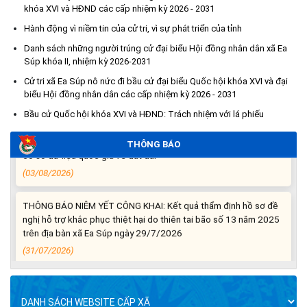
(06/08/2026)
khóa XVI và HĐND các cấp nhiệm kỳ 2026 - 2031
Hành động vì niềm tin của cử tri, vì sự phát triển của tỉnh
Thông báo nghiêm cấm sử dụng đất với khu vực Quy hoạch
Danh sách những người trúng cử đại biểu Hội đồng nhân dân xã Ea
cấp đất sản xuất cho các hộ nghèo, cận nghèo thiếu đất sản
Súp khóa II, nhiệm kỳ 2026-2031
xuất trên địa bàn xã.
Cử tri xã Ea Súp nô nức đi bầu cử đại biểu Quốc hội khóa XVI và đại
(06/08/2026)
biểu Hội đồng nhân dân các cấp nhiệm kỳ 2026 - 2031
Bầu cử Quốc hội khóa XVI và HĐND: Trách nhiệm với lá phiếu
THÔNG BÁO: Cảnh báo thủ đoạn lừa đảo thông qua công tác
đo đạc, lập bản đồ địa chính, lập hồ sơ địa chính và hoàn thành
THÔNG BÁO
cơ sở dữ liệu quốc gia về đất đai
(03/08/2026)
THÔNG BÁO NIÊM YẾT CÔNG KHAI: Kết quả thẩm định hồ sơ đề
nghị hỗ trợ khắc phục thiệt hại do thiên tai bão số 13 năm 2025
trên địa bàn xã Ea Súp ngày 29/7/2026
(31/07/2026)
THÔNG BÁO: Về việc tổ chức khám sức khỏe định kỳ, khám
sàng lọc cho Nhân dân năm 2026
(30/07/2026)