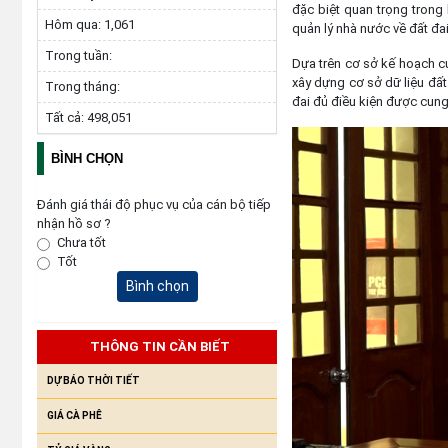
đặc biệt quan trọng trong
Hôm qua:
1,061
quản lý nhà nước về đất đai,
Trong tuần:
Dựa trên cơ sở kế hoạch củ
xây dựng cơ sở dữ liệu đất
Trong tháng:
đai đủ điều kiện được cung
Tất cả:
498,051
BÌNH CHỌN
Đánh giá thái độ phục vụ của cán bộ tiếp
nhận hồ sơ ?
Chưa tốt
Tốt
Bình chọn
THÔNG TIN CẦN BIẾT
DỰ BÁO THỜI TIẾT
GIÁ CÀ PHÊ