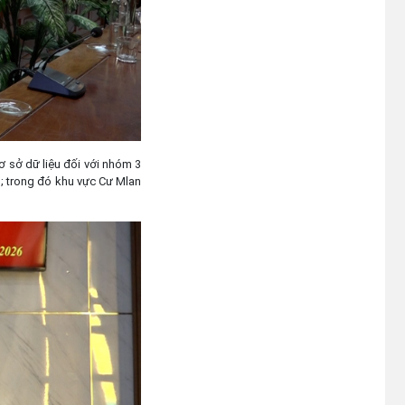
Niêm yết công khai Hồ sơ Đăng
ký đất đai, cấp GCN QSD đất,
quyền sở hữu tài sản gắn liền với
đất lần đầu của hộ ông Y Chunh
Hra
(23/07/2026)
ơ sở dữ liệu đối với nhóm 3
3; trong đó khu vực Cư Mlan