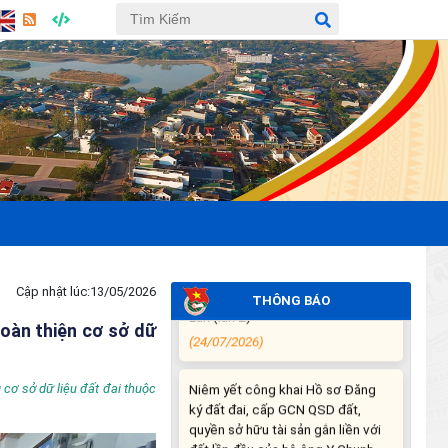
THÔNG BÁO DỰ KIẾN LỊCH CÔNG
TÁC CỦA THƯỜNG TRỰC HĐND
XÃ VÀ LÃNH ĐẠO UBND XÃ
TUẦN THỨ 30 (từ ngày
27/7/2026 đến ngày
02/8/2026)
(27/07/2026)
THÔNG BÁO: Về việc yêu cầu
chấm dứt hoạt động sản xuất tại
tiểu khu 277 xã Ea Súp, tỉnh Đắk
Lắk (lần 2)
(24/07/2026)
Cập nhật lúc:
13/05/2026
THÔNG BÁO
Niêm yết công khai Hồ sơ Đăng
hoàn thiện cơ sở dữ
ký đất đai, cấp GCN QSD đất,
quyền sở hữu tài sản gắn liền với
đất lần đầu của hộ ông Y Chunh
 cơ sở dữ liệu đất đai thuộc
Hra
(23/07/2026)