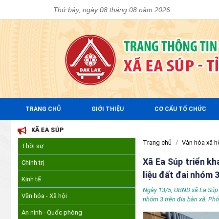
Thứ bảy, ngày 08 tháng 08 năm 2026
TRANG CHỦ
GIỚI THIỆU
CƠ CẤU TỔ CHỨC
ÚP
Trang chủ
Văn hóa xã h
Thời sự
Xã Ea Súp triển kh
Chính trị
liệu đất đai nhóm 
Kinh tế
Ngày 13/5, UBND xã Ea Súp đ
Văn hóa - Xã hội
nhóm 3 trên địa bàn xã. Ph
An ninh - Quốc phòng