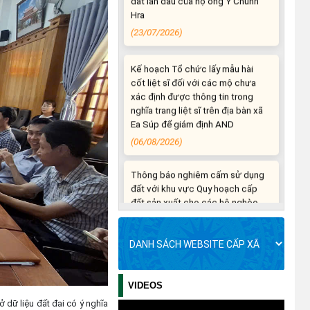
Kế hoạch Tổ chức lấy mẫu hài
cốt liệt sĩ đối với các mộ chưa
xác định được thông tin trong
nghĩa trang liệt sĩ trên địa bàn xã
Ea Súp để giám định AND
(06/08/2026)
Thông báo nghiêm cấm sử dụng
đất với khu vực Quy hoạch cấp
đất sản xuất cho các hộ nghèo,
cận nghèo thiếu đất sản xuất
trên địa bàn xã.
(06/08/2026)
THÔNG BÁO: Cảnh báo thủ đoạn
lừa đảo thông qua công tác đo
đạc, lập bản đồ địa chính, lập hồ
sơ địa chính và hoàn thành cơ sở
VIDEOS
dữ liệu quốc gia về đất đai
ở dữ liệu đất đai có ý nghĩa
(03/08/2026)