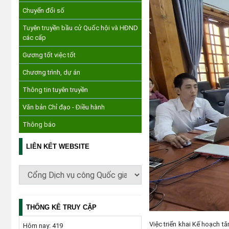
Chuyển đổi số
Tuyên truyền bầu cử Quốc hội và HĐND
các cấp
Gương tốt việc tốt
Chương trình, dự án
Thông tin tuyên truyền
Văn bản Chỉ đạo - Điều hành
Thông báo
LIÊN KẾT WEBSITE
THỐNG KÊ TRUY CẬP
Việc triển khai Kế hoạch tă
Hôm nay:
419