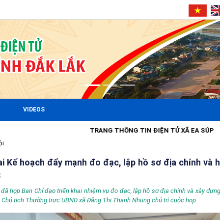
VIDEOS
TRANG THÔNG TIN ĐIỆN TỬ XÃ EA SÚP
ội
ai Kế hoạch đẩy mạnh đo đạc, lập hồ sơ địa chính và 
3
ã họp Ban Chỉ đạo triển khai nhiệm vụ đo đạc, lập hồ sơ địa chính và xây dựng
ó Chủ tịch Thường trực UBND xã Đặng Thị Thanh Nhung chủ trì cuộc họp.