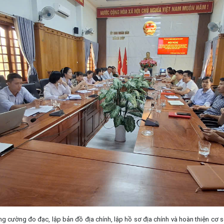
ng cường đo đạc, lập bản đồ địa chính, lập hồ sơ địa chính và hoàn thiện cơ s