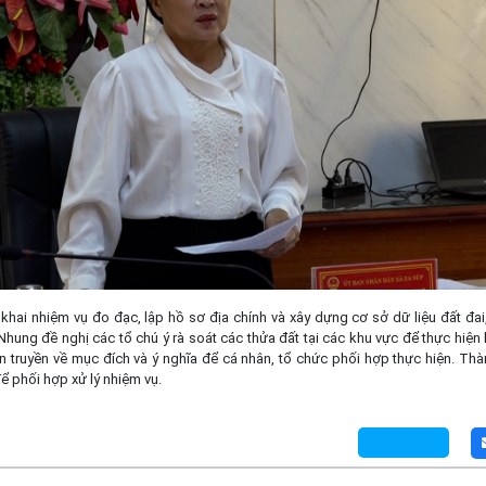
n khai nhiệm vụ đo đạc, lập hồ sơ địa chính và xây dựng cơ sở dữ liệu đất đa
ung đề nghị các tổ chú ý rà soát các thửa đất tại các khu vực để thực hiện 
 truyền về mục đích và ý nghĩa để cá nhân, tổ chức phối hợp thực hiện. Thà
 phối hợp xử lý nhiệm vụ.