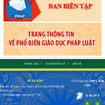
TRANG CHỦ
CHUYỂN ĐỔI SỐ
LIÊN HỆ
XÃ EA SÚP
Thực hiện bởi
VNPT ĐẮK
LẮK
Địa chỉ: 31 Lạc Long Quân, xã Ea Súp, tỉnh Đắk Lắk
Điện thoại:
Trưởng ban biên tập trang TTĐT