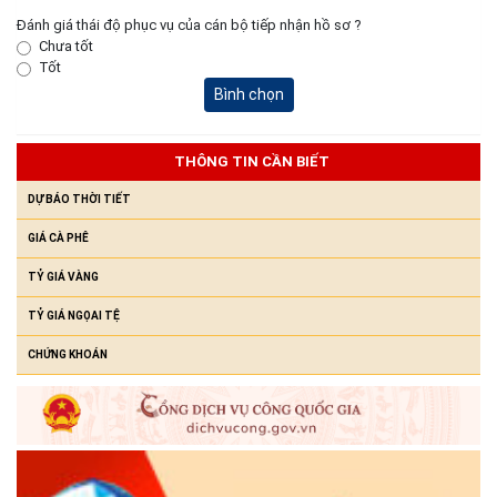
Đánh giá thái độ phục vụ của cán bộ tiếp nhận hồ sơ ?
Chưa tốt
Niêm yết công khai Hồ sơ Đăng ký đất đai, cấp GCN QSD đất,
Tốt
quyền sở hữu tài sản gắn liền với đất lần đầu của hộ ông Y
Bình chọn
Chunh Hra
(23/07/2026)
THÔNG TIN CẦN BIẾT
DỰ BÁO THỜI TIẾT
GIÁ CÀ PHÊ
TỶ GIÁ VÀNG
TỶ GIÁ NGỌAI TỆ
CHỨNG KHOÁN