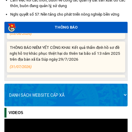
Làm việc với các thôn, buôn về công tác quản lý đất sản xuất do các
thôn, buôn đang quản lý, sử dụng
THÔNG BÁO: Cảnh báo thủ đoạn lừa đảo thông qua công tác
Nghị quyết số 57: Nền tảng cho phát triển nông nghiệp bền vững
đo đạc, lập bản đồ địa chính, lập hồ sơ địa chính và hoàn thành
cơ sở dữ liệu quốc gia về đất đai
THÔNG BÁO
(03/08/2026)
THÔNG BÁO NIÊM YẾT CÔNG KHAI: Kết quả thẩm định hồ sơ đề
nghị hỗ trợ khắc phục thiệt hại do thiên tai bão số 13 năm 2025
trên địa bàn xã Ea Súp ngày 29/7/2026
(31/07/2026)
THÔNG BÁO: Về việc tổ chức khám sức khỏe định kỳ, khám
sàng lọc cho Nhân dân năm 2026
(30/07/2026)
Thông tin về 17 khu đất đấu giá quyền sử dụng đất trên địa bàn
tỉnh Đắk Lắk
VIDEOS
(29/07/2026)
Về việc mời dự Hội nghị toàn quốc nghiên cứu, học tập, quán