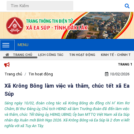
MENU
TRANG CHỦ
LỊCH CÔNG TÁC
TIN HOẠT ĐỘNG
KINH TẾ - CHÍNH TRỊ
TRANG THÔNG TIN ĐIỆN TỬ X
Trang chủ
Tin hoạt động
10/02/2026
Xã Krông Bông làm việc và thăm, chúc tết xã Ea
Súp
Sáng ngày 10/02, đoàn công tác xã Krông Bông do đồng chí H’ Kim Rơ
Chăm, Bí thư Đảng ủy, Chủ tịch HĐND xã làm Trưởng đoàn đã đến làm việc
và thăm, chúc Tết Đảng ủy, HĐND, UBND, Ủy ban MTTQ Việt Nam xã Ea Súp
nhân dịp Xuân mới Bính Ngọ 2026. Xã Krông Bông và Ea Súp là 2 đơn vị kết
nghĩa với xã Tuy An Tây.