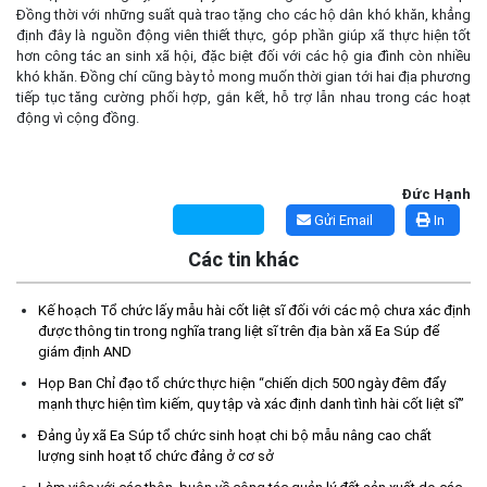
Đồng thời với những suất quà trao tặng cho các hộ dân khó khăn, khẳng
định đây là nguồn động viên thiết thực, góp phần giúp xã thực hiện tốt
hơn công tác an sinh xã hội, đặc biệt đối với các hộ gia đình còn nhiều
khó khăn. Đồng chí cũng bày tỏ mong muốn thời gian tới hai địa phương
tiếp tục tăng cường phối hợp, gắn kết, hỗ trợ lẫn nhau trong các hoạt
động vì cộng đồng.
Đức Hạnh
Gửi Email
In
Các tin khác
Kế hoạch Tổ chức lấy mẫu hài cốt liệt sĩ đối với các mộ chưa
xác định được thông tin trong nghĩa trang liệt sĩ trên địa bàn xã
Kế hoạch Tổ chức lấy mẫu hài cốt liệt sĩ đối với các mộ chưa xác định
Ea Súp để giám định AND
được thông tin trong nghĩa trang liệt sĩ trên địa bàn xã Ea Súp để
(06/08/2026)
giám định AND
Họp Ban Chỉ đạo tổ chức thực hiện “chiến dịch 500 ngày đêm đẩy
Thông báo nghiêm cấm sử dụng đất với khu vực Quy hoạch
mạnh thực hiện tìm kiếm, quy tập và xác định danh tình hài cốt liệt sĩ”
cấp đất sản xuất cho các hộ nghèo, cận nghèo thiếu đất sản
Đảng ủy xã Ea Súp tổ chức sinh hoạt chi bộ mẫu nâng cao chất
xuất trên địa bàn xã.
lượng sinh hoạt tổ chức đảng ở cơ sở
(06/08/2026)