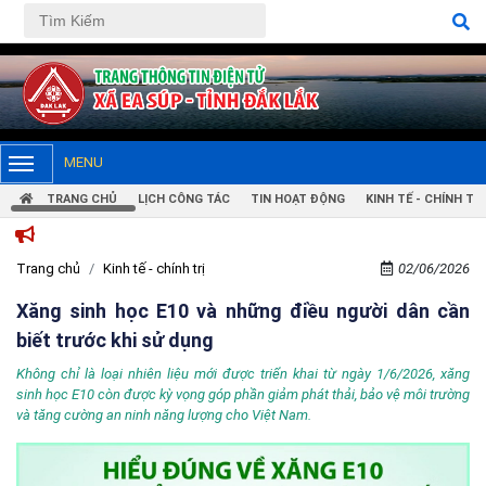
MENU
TRANG CHỦ
LỊCH CÔNG TÁC
TIN HOẠT ĐỘNG
KINH TẾ - CHÍNH TRỊ
Trang chủ
Kinh tế - chính trị
02/06/2026
Xăng sinh học E10 và những điều người dân cần
biết trước khi sử dụng
Không chỉ là loại nhiên liệu mới được triển khai từ ngày 1/6/2026, xăng
sinh học E10 còn được kỳ vọng góp phần giảm phát thải, bảo vệ môi trường
và tăng cường an ninh năng lượng cho Việt Nam.