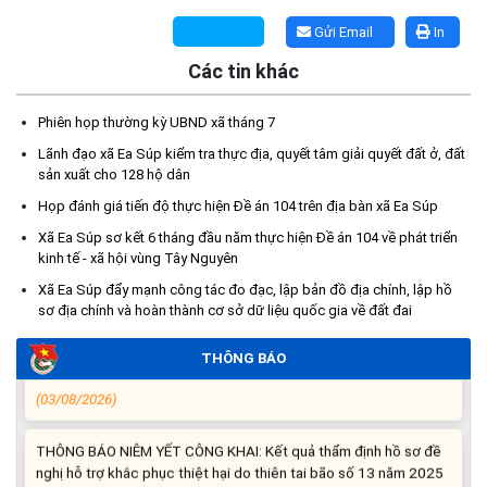
Gửi Email
In
Các tin khác
Kế hoạch Tổ chức lấy mẫu hài cốt liệt sĩ đối với các mộ chưa
xác định được thông tin trong nghĩa trang liệt sĩ trên địa bàn xã
Ea Súp để giám định AND
Phiên họp thường kỳ UBND xã tháng 7
(06/08/2026)
Lãnh đạo xã Ea Súp kiểm tra thực địa, quyết tâm giải quyết đất ở, đất
sản xuất cho 128 hộ dân
Thông báo nghiêm cấm sử dụng đất với khu vực Quy hoạch
Họp đánh giá tiến độ thực hiện Đề án 104 trên địa bàn xã Ea Súp
cấp đất sản xuất cho các hộ nghèo, cận nghèo thiếu đất sản
Xã Ea Súp sơ kết 6 tháng đầu năm thực hiện Đề án 104 về phát triển
xuất trên địa bàn xã.
kinh tế - xã hội vùng Tây Nguyên
(06/08/2026)
Xã Ea Súp đẩy mạnh công tác đo đạc, lập bản đồ địa chính, lập hồ
sơ địa chính và hoàn thành cơ sở dữ liệu quốc gia về đất đai
THÔNG BÁO: Cảnh báo thủ đoạn lừa đảo thông qua công tác
đo đạc, lập bản đồ địa chính, lập hồ sơ địa chính và hoàn thành
THÔNG BÁO
cơ sở dữ liệu quốc gia về đất đai
(03/08/2026)
THÔNG BÁO NIÊM YẾT CÔNG KHAI: Kết quả thẩm định hồ sơ đề
nghị hỗ trợ khắc phục thiệt hại do thiên tai bão số 13 năm 2025
trên địa bàn xã Ea Súp ngày 29/7/2026