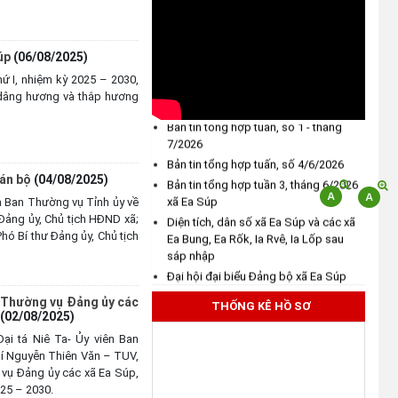
29/7/2026
(31/07/2026)
BẢN TIN TỔNG HỢP TUẦN SỐ 3,
úp
(06/08/2025)
THÁNG 7
BẢN TIN TỔNG HỢP TUẦN SỐ 2,
THÔNG BÁO: Về việc tổ chức
hứ I, nhiệm kỳ 2025 – 2030,
THÁNG 7
 dâng hương và thắp hương
khám sức khỏe định kỳ, khám
Bản tin tổng hợp tuần, số 1 - tháng
sàng lọc cho Nhân dân năm
7/2026
2026
Bản tin tổng hợp tuấn, số 4/6/2026
(30/07/2026)
Bản tin tổng hợp tuần 3, tháng 6/2026
cán bộ
(04/08/2025)
xã Ea Súp
Thông tin về 17 khu đất đấu giá
a Ban Thường vụ Tỉnh ủy về
Diện tích, dân số xã Ea Súp và các xã
quyền sử dụng đất trên địa bàn
Đảng ủy, Chủ tịch HĐND xã;
Ea Bung, Ea Rốk, Ia Rvê, Ia Lốp sau
tỉnh Đắk Lắk
ó Bí thư Đảng ủy, Chủ tịch
sáp nhập
(29/07/2026)
Đại hội đại biểu Đảng bộ xã Ea Súp
lần thứ I, nhiệm kỳ 2025 - 2030
Về việc mời dự Hội nghị toàn
n Thường vụ Đảng ủy các
THỐNG KÊ HỒ SƠ
quốc nghiên cứu, học tập, quán
(02/08/2025)
BẢN TIN TỔNG HỢP TUẦN SỐ 3,
triệt và triển khai thực hiện Nghị
THÁNG 7
i tá Niê Ta- Ủy viên Ban
quyết Hội nghị lần thứ ba Ban
hí Nguyễn Thiên Văn – TUV,
BẢN TIN TỔNG HỢP TUẦN SỐ 2,
Chấp hành Trung ương Đảng
 vụ Đảng ủy các xã Ea Súp,
THÁNG 7
khóa XIV
025 – 2030.
Bản tin tổng hợp tuần, số 1 - tháng