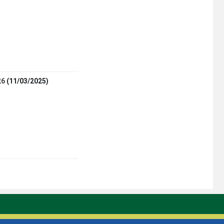
- Tháo gỡ điểm nghẽn trong kinh
doanh" tại Thuế tỉnh Đắk Lắk
(20/07/2026)
26
(11/03/2025)