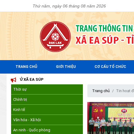
Thứ năm, ngày 06 tháng 08 năm 2026
TRANG CHỦ
GIỚI THIỆU
CƠ CẤU TỔ CHỨC
XÃ EA SÚP
Thời sự
Trang chủ
Tin hoạt 
Chính trị
Kinh tế
Văn hóa - Xã hội
An ninh - Quốc phòng