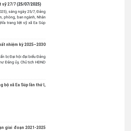
t sỹ 27/7
(25/07/2025)
(23/07/2026)
025), sáng ngày 25/7, Đảng
n, phòng, ban ngành, Nhân
Về việc công khai kết quả rà
ĩa trang liệt sỹ xã Ea Súp
soát, xác định vị trí khu đất diện
tích 6.312,9 ha theo Quyết định
số 875/QĐ-TTg ngày
23/07/2001 của Thủ tướng
nhất nhiệm kỳ 2025–2030
Chính phủ về việc giao và cấp
giấy chứng nhận quyền sử dụng
ẩn bị Đại hội đại biểu Đảng
đất đã được chuyển đổi sử dụng
thư Đảng ủy, Chủ tịch HĐND
vào mục đích nông nghiệp đối
với phần diện tích nằm trên địa
bàn xã Ea Súp
 bộ xã Ea Súp lần thứ I,
(20/07/2026)
THÔNG BÁO Công khai số điện
thoại đường dây nóng và danh
sách đầu mối hỗ trợ người nộp
thuế, Tổ thường trực tiếp nhận
thông tin phản ánh, tố cáo trong
hạn giai đoạn 2021-2025
chiến dịch “Làm sạch mã số thuế