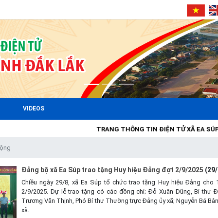
VIDEOS
TRANG THÔNG TIN ĐIỆN TỬ XÃ EA SÚP
động
Đảng bộ xã Ea Súp trao tặng Huy hiệu Đảng đợt 2/9/2025
(29
Chiều ngày 29/8, xã Ea Súp tổ chức trao tặng Huy hiệu Đảng cho 
2/9/2025. Dự lễ trao tặng có các đồng chí; Đỗ Xuân Dũng, Bí thư 
Trương Văn Thịnh, Phó Bí thư Thường trực Đảng ủy xã; Nguyễn Bá Bân,
xã.