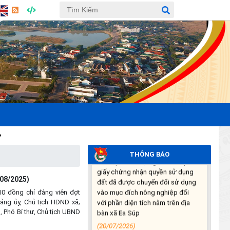
Niêm yết công khai Hồ sơ Đăng
ký đất đai, cấp GCN QSD đất,
quyền sở hữu tài sản gắn liền với
đất lần đầu của hộ ông Y Chunh
Hra
(23/07/2026)
Về việc công khai kết quả rà
soát, xác định vị trí khu đất diện
tích 6.312,9 ha theo Quyết định
số 875/QĐ-TTg ngày
23/07/2001 của Thủ tướng
Chính phủ về việc giao và cấp
giấy chứng nhận quyền sử dụng
THÔNG BÁO
đất đã được chuyển đổi sử dụng
vào mục đích nông nghiệp đối
với phần diện tích nằm trên địa
/08/2025)
bàn xã Ea Súp
10 đồng chí đảng viên đợt
(20/07/2026)
Đảng ủy, Chủ tịch HĐND xã;
 Phó Bí thư, Chủ tịch UBND
THÔNG BÁO Công khai số điện