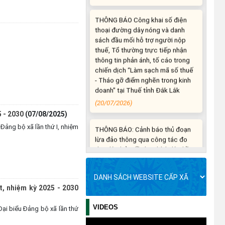
thoại đường dây nóng và danh
sách đầu mối hỗ trợ người nộp
thuế, Tổ thường trực tiếp nhận
thông tin phản ánh, tố cáo trong
chiến dịch “Làm sạch mã số thuế
- Tháo gỡ điểm nghẽn trong kinh
doanh" tại Thuế tỉnh Đắk Lắk
(20/07/2026)
THÔNG BÁO: Cảnh báo thủ đoạn
5 - 2030
(07/08/2025)
lừa đảo thông qua công tác đo
đạc, lập bản đồ địa chính, lập hồ
Đảng bộ xã lần thứ I, nhiệm
sơ địa chính và hoàn thành cơ sở
dữ liệu quốc gia về đất đai
(03/08/2026)
THÔNG BÁO NIÊM YẾT CÔNG
t, nhiệm kỳ 2025 - 2030
KHAI: Kết quả thẩm định hồ sơ đề
nghị hỗ trợ khắc phục thiệt hại
VIDEOS
Đại biểu Đảng bộ xã lần thứ
do thiên tai bão số 13 năm 2025
trên địa bàn xã Ea Súp ngày