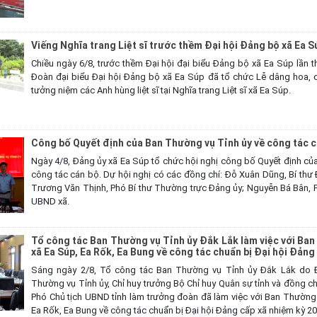
Viếng Nghĩa trang Liệt sĩ trước thềm Đại hội Đảng bộ xã Ea S
Chiều ngày 6/8, trước thềm Đại hội đại biểu Đảng bộ xã Ea Súp lần t
Đoàn đại biểu Đại hội Đảng bộ xã Ea Súp đã tổ chức Lễ dâng hoa,
tưởng niệm các Anh hùng liệt sĩ tại Nghĩa trang Liệt sĩ xã Ea Súp.
Công bố Quyết định của Ban Thường vụ Tỉnh ủy về công tác 
Ngày 4/8, Đảng ủy xã Ea Súp tổ chức hội nghị công bố Quyết định củ
công tác cán bộ. Dự hội nghị có các đồng chí: Đỗ Xuân Dũng, Bí thư 
Trương Văn Thịnh, Phó Bí thư Thường trực Đảng ủy; Nguyễn Bá Bân, Ph
UBND xã.
Tổ công tác Ban Thường vụ Tỉnh ủy Đắk Lắk làm việc với Ba
xã Ea Súp, Ea Rốk, Ea Bung về công tác chuẩn bị Đại hội Đảng
Sáng ngày 2/8, Tổ công tác Ban Thường vụ Tỉnh ủy Đắk Lắk do Đạ
Thường vụ Tỉnh ủy, Chỉ huy trưởng Bộ Chỉ huy Quân sự tỉnh và đồng c
Phó Chủ tịch UBND tỉnh làm trưởng đoàn đã làm việc với Ban Thường
Ea Rốk, Ea Bung về công tác chuẩn bị Đại hội Đảng cấp xã nhiệm kỳ 2