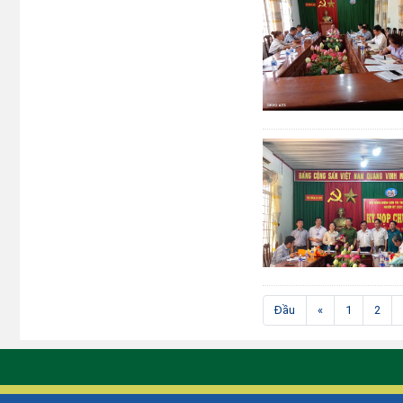
Đầu
«
1
2