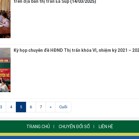
trên địa bàn thị trấn Ea Súp
(14/03/2025)
Kỳ họp chuyên đề HĐND Thị trấn khóa VI, nhiệm kỳ 2021 – 20
(current)
3
4
5
6
7
»
Cuối
TRANG CHỦ
CHUYỂN ĐỔI SỐ
LIÊN HỆ