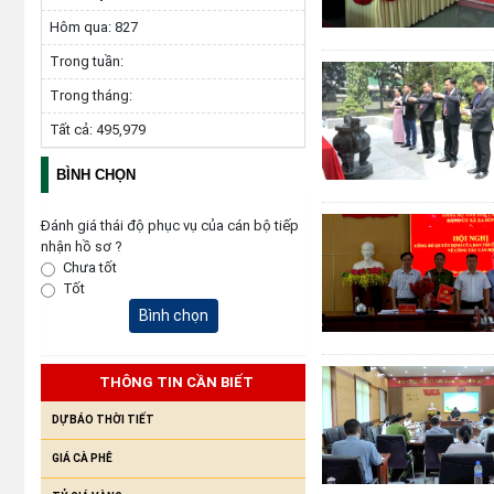
Hôm qua:
827
Trong tuần:
Trong tháng:
Tất cả:
495,979
BÌNH CHỌN
Đánh giá thái độ phục vụ của cán bộ tiếp
nhận hồ sơ ?
Chưa tốt
Tốt
Bình chọn
THÔNG TIN CẦN BIẾT
DỰ BÁO THỜI TIẾT
GIÁ CÀ PHÊ