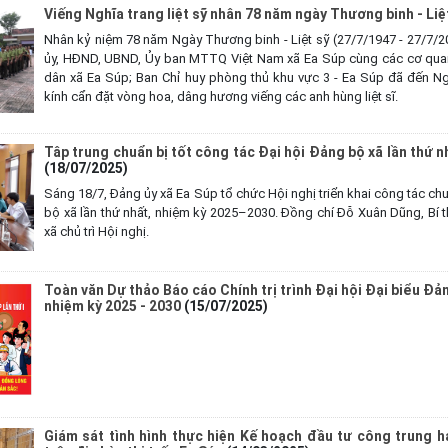
Viếng Nghĩa trang liệt sỹ nhân 78 năm ngày Thương binh - Liệ
Nhân kỷ niệm 78 năm Ngày Thương binh - Liệt sỹ (27/7/1947 - 27/7/2
ủy, HĐND, UBND, Ủy ban MTTQ Việt Nam xã Ea Súp cùng các cơ qua
dân xã Ea Súp; Ban Chỉ huy phòng thủ khu vực 3 - Ea Súp đã đến Ngh
kính cẩn đặt vòng hoa, dâng hương viếng các anh hùng liệt sĩ.
Tâp trung chuẩn bị tốt công tác Đại hội Đảng bộ xã lần thứ 
(18/07/2025)
Sáng 18/7, Đảng ủy xã Ea Súp tổ chức Hội nghị triển khai công tác chu
bộ xã lần thứ nhất, nhiệm kỳ 2025–2030. Đồng chí Đỗ Xuân Dũng, Bí 
xã chủ trì Hội nghị.
Toàn văn Dự thảo Báo cáo Chính trị trình Đại hội Đại biểu Đảng
nhiệm kỳ 2025 - 2030
(15/07/2025)
Giám sát tình hình thực hiện Kế hoạch đầu tư công trung 